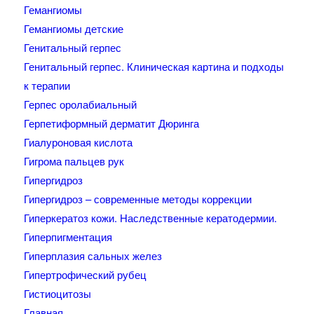
Гемангиомы
Гемангиомы детские
Генитальный герпес
Генитальный герпес. Клиническая картина и подходы
к терапии
Герпес оролабиальный
Герпетиформный дерматит Дюринга
Гиалуроновая кислота
Гигрома пальцев рук
Гипергидроз
Гипергидроз – современные методы коррекции
Гиперкератоз кожи. Наследственные кератодермии.
Гиперпигментация
Гиперплазия сальных желез
Гипертрофический рубец
Гистиоцитозы
Главная