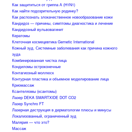
Как защититься от гриппа А (H1N1)
Как найти подозрительную родинку?
Как распознать злокачественное новообразование кожи
Кандидоз — причины, симптомы диагностика и лечение
Кандидозный вульвовагинит
Кератомы
Клеточная космецевтика Gernetic International
Кожный зуд. Системные заболевания как причина кожного
зуда
Комбинированная чистка лица
Кондиломы остроконечные
Контагиозный моллюск
Контурная пластика и объемное моделирование лица
Криомассаж
Ксантелязмы (ксантомы)
Лазер DEKA SMARTXIDE DOT CO2
Лазер Synchro FT
Лазерная деструкция в дерматологии плюсы и минусы
Локализованный, ограниченный зуд
Малярия — что это?
Массаж