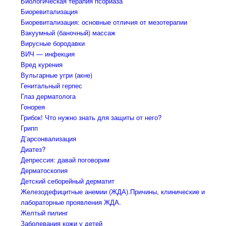
Биологическая терапия псориаза
Биоревитализация
Биоревитализация: основные отличия от мезотерапии
Вакуумный (баночный) массаж
Вирусные бородавки
ВИЧ — инфекция
Вред курения
Вульгарные угри (акне)
Генитальный герпес
Глаз дерматолога
Гонорея
Грибок! Что нужно знать для защиты от него?
Грипп
Д’арсонвализация
Диатез?
Депрессия: давай поговорим
Дерматоскопия
Детский себорейный дерматит
Железодефицитные анемии (ЖДА).Причины, клинические и
лабораторные проявления ЖДА.
Желтый пилинг
Заболевания кожи у детей