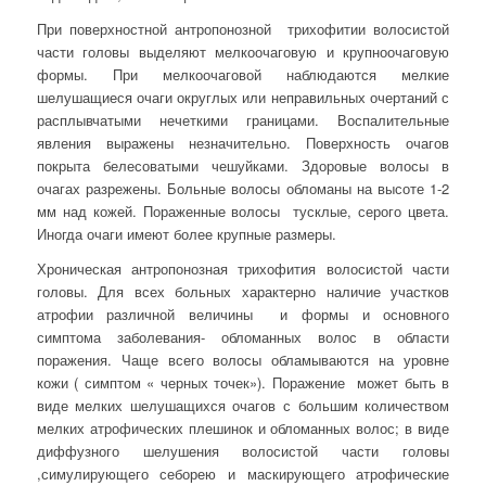
При поверхностной антропонозной трихофитии волосистой
части головы выделяют мелкоочаговую и крупноочаговую
формы. При мелкоочаговой наблюдаются мелкие
шелушащиеся очаги округлых или неправильных очертаний с
расплывчатыми нечеткими границами. Воспалительные
явления выражены незначительно. Поверхность очагов
покрыта белесоватыми чешуйками. Здоровые волосы в
очагах разрежены. Больные волосы обломаны на высоте 1-2
мм над кожей. Пораженные волосы тусклые, серого цвета.
Иногда очаги имеют более крупные размеры.
Хроническая антропонозная трихофития волосистой части
головы. Для всех больных характерно наличие участков
атрофии различной величины и формы и основного
симптома заболевания- обломанных волос в области
поражения. Чаще всего волосы обламываются на уровне
кожи ( симптом « черных точек»). Поражение может быть в
виде мелких шелушащихся очагов с большим количеством
мелких атрофических плешинок и обломанных волос; в виде
диффузного шелушения волосистой части головы
,симулирующего себорею и маскирующего атрофические