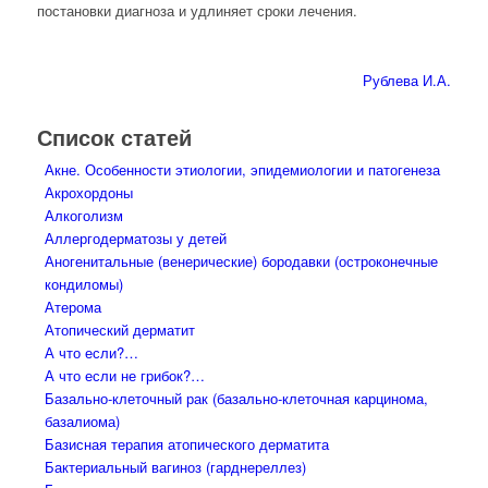
постановки диагноза и удлиняет сроки лечения.
Рублева И.А.
Список статей
Акне. Особенности этиологии, эпидемиологии и патогенеза
Акрохордоны
Алкоголизм
Аллергодерматозы у детей
Аногенитальные (венерические) бородавки (остроконечные
кондиломы)
Атерома
Атопический дерматит
А что если?…
А что если не грибок?…
Базально-клеточный рак (базально-клеточная карцинома,
базалиома)
Базисная терапия атопического дерматита
Бактериальный вагиноз (гарднереллез)