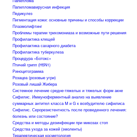
Папиллома
Папилломавирусная инфекция
Педикулез
Пигментация кожи: основные причины и способы коррекции
Плазмолифтинг
Проблемы терапии трихомониаза и возможные пути решения
Профилактика клещей
Профилактика сахарного диабета
Профилактика туберкулеза
Процедура «Ботокс»
Птичий грипп (H5N1)
Риноцитограмма
Розацеа (розовые угри)
Розовый лишай Жибера
Системное лечение средне-тяжелых и тяжелых форм акне
Сифилис. Иммуноферментный анализ на выявление
суммарных антител класса M и G к возбудителю сифилиса
Сифилис. Серорезистентность после проведенного лечения:
болезнь или состояние?
Средства и методы дезинфекции при микозах стоп
Средства ухода за кожей (эмоленты)
Терапевтическая косметология