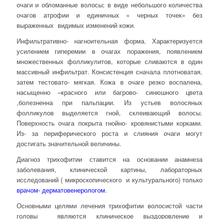
очаги и обломанные волосы; в виде небольшого количества
очагов атрофии и единичных « черных точек» без
выраженных видимых изменений кожи.
Инфильтративно- нагноительная форма. Характеризуется
усилением гиперемии в очагах поражения, появлением
множественных фолликулитов, которые сливаются в один
массивный инфильтрат. Консистенция сначала плотноватая,
затем тестовато- мягкая. Кожа в очаге резко воспалена,
насыщенно –красного или багрово- синюшного цвета
,болезненна при пальпации. Из устьев волосяных
фолликулов выделяется гной, склеивающий волосы.
Поверхность очага покрыта гнойно- кровянистыми корками.
Из- за периферического роста и слияния очаги могут
достигать значительной величины.
Диагноз трихофитии ставится на основании анамнеза
заболевания, клинической картины, лабораторных
исследований ( микроскопического и культурального) только
врачом- дерматовенерологом
.
Основными целями лечения трихофитии волосистой части
головы являются клиническое выздоровление и