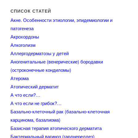
СПИСОК СТАТЕЙ
Акне. Особенности этиологии, эпидемиологии и
патогенеза
Акрохордоны
Алкоголизм
Аллергодерматозы у детей
Аногенитальные (венерические) бородавки
(остроконечные кондиломы)
Атерома
Атопический дерматит
А что если?…
А что если не грибок?…
Базально-клеточный рак (базально-клеточная
карцинома, базалиома)
Базисная терапия атопического дерматита
Бактериальный вагиноз (гарднереллез)