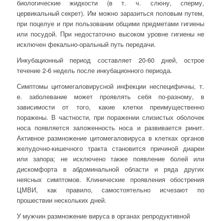
биологические жидкости (в т. ч. слюну, сперму,
цервикальный секрет). Им можно заразиться половым путем,
при поцелуе и при пользовании общими предметами гигиены
или посудой. При недостаточно высоком уровне гигиены не
исключен фекально-оральный путь передачи.
Инкубационный период составляет 20-60 дней, острое
течение 2-6 недель после инкубационного периода.
Симптомы цитомегаловирусной инфекции неспецифичны, т.
е. заболевание может проявлять себя по-разному, в
зависимости от того, какие клетки преимущественно
поражены. В частности, при поражении слизистых оболочек
носа появляется заложенность носа и развивается ринит.
Активное размножение цитомегаловируса в клетках органов
желудочно-кишечного тракта становится причиной диареи
или запора; не исключено также появление болей или
дискомфорта в абдоминальной области и ряда других
неясных симптомов. Клинические проявления обострения
ЦМВИ, как правило, самостоятельно исчезают по
прошествии нескольких дней.
У мужчин размножение вируса в органах репродуктивной