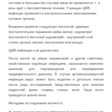
системы в большинстве случаев никак не проявляется, т. е.
речь идет о бессимптомном течении. У женщин ЦМВ-
инфекция проявляется воспалительными заболеваниями
половых органов.
Возможно развитие следующих патологий: цервицит
(воспалительное поражение шейки матки); эндометрит
(воспаляется маточный эндометрий – внутренний слой
стенок органа); вагинит (воспаление влагалища).
ЦМВ-инфекция и её диагностика
После жалоб на общее недомогание и другие симптомы,
свойственные подобным инфекциям, назначается комплекс
анализов для подтверждения или опровержения
предварительного диагноза. В случае цитомегаловирусной
инфекции вирус может быть выделен и детально описан
после ряда исследований представленных для анализа
жидкостей: крови, спермы, слюны, мочи. Чаще всего
проводится анализ мочи.
Методами исследования являются:
посев на культуре или гибридизация (устанавливается тип