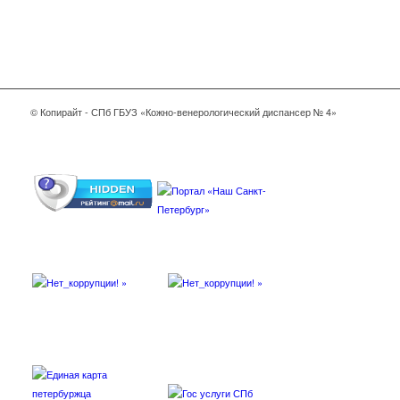
© Копирайт - СПб ГБУЗ «Кожно-венерологический диспансер № 4»