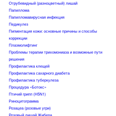
Отрубевидный (разноцветный) лишай
Папиллома
Папилломавирусная инфекция
Педикулез
Пигментация кожи: основные причины и способы
коррекции
Плазмолифтинг
Проблемы терапии трихомониаза и возможные пути
решения
Профилактика клещей
Профилактика сахарного диабета
Профилактика туберкулеза
Процедура «Ботокс»
Птичий грипп (H5N1)
Риноцитограмма
Розацеа (розовые угри)
Розовый лишай Жибера