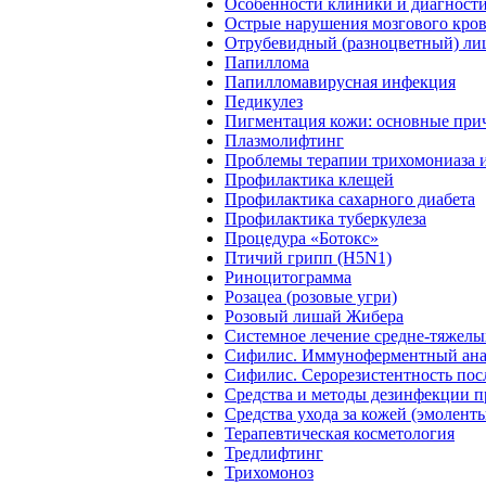
Особенности клиники и диагности
Острые нарушения мозгового кро
Отрубевидный (разноцветный) ли
Папиллома
Папилломавирусная инфекция
Педикулез
Пигментация кожи: основные при
Плазмолифтинг
Проблемы терапии трихомониаза 
Профилактика клещей
Профилактика сахарного диабета
Профилактика туберкулеза
Процедура «Ботокс»
Птичий грипп (H5N1)
Риноцитограмма
Розацеа (розовые угри)
Розовый лишай Жибера
Системное лечение средне-тяжелы
Сифилис. Иммуноферментный анал
Сифилис. Серорезистентность посл
Средства и методы дезинфекции п
Средства ухода за кожей (эмолент
Терапевтическая косметология
Тредлифтинг
Трихомоноз