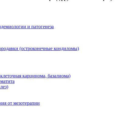
идемиологии и патогенеза
ородавки (остроконечные кондиломы)
-клеточная карцинома, базалиома)
рматита
лез)
чия от мезотерапии