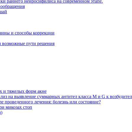
ки раннего нейросифилиса на современном этапе.
вообращения
шай
чины и способы коррекции
и возможные пути решения
х и тяжелых форм акне
из на выявление суммарных антител класса M и G к возбудите
е проведенного лечения: болезнь или состояние?
ри микозах стоп
ы)