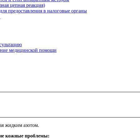
ная цепная реакция)
для предоставления в налоговые органы
и
нсультацию
зание медицинской помощи
ая жидким азотом.
гие кожные проблемы: