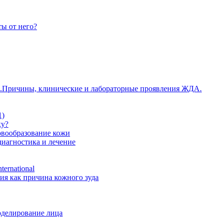
ты от него?
Причины, клинические и лабораторные проявления ЖДА.
1)
ку?
овообразование кожи
иагностика и лечение
ternational
ия как причина кожного зуда
оделирование лица