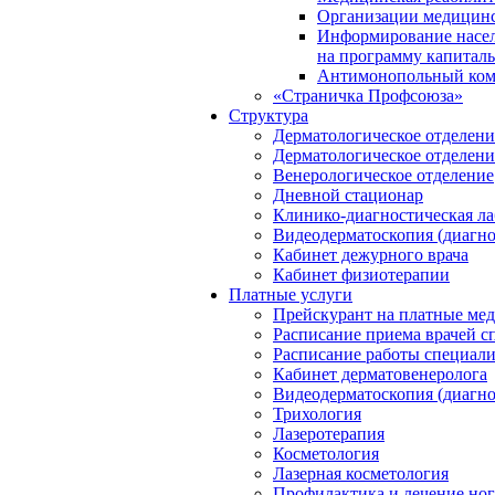
Организации медицинс
Информирование насел
на программу капиталь
Антимонопольный ком
«Страничка Профсоюза»
Структура
Дерматологическое отделен
Дерматологическое отделен
Венерологическое отделение
Дневной стационар
Клинико-диагностическая ла
Видеодерматоскопия (диагно
Кабинет дежурного врача
Кабинет физиотерапии
Платные услуги
Прейскурант на платные ме
Расписание приема врачей с
Расписание работы специали
Кабинет дерматовенеролога
Видеодерматоскопия (диагно
Трихология
Лазеротерапия
Косметология
Лазерная косметология
Профилактика и лечение ног