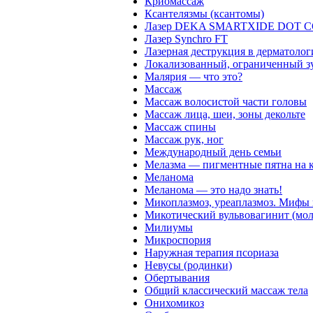
Криомассаж
Ксантелязмы (ксантомы)
Лазер DEKA SMARTXIDE DOT C
Лазер Synchro FT
Лазерная деструкция в дерматоло
Локализованный, ограниченный з
Малярия — что это?
Массаж
Массаж волосистой части головы
Массаж лица, шеи, зоны декольте
Массаж спины
Массаж рук, ног
Международный день семьи
Мелазма — пигментные пятна на 
Меланома
Меланома — это надо знать!
Микоплазмоз, уреаплазмоз. Мифы 
Микотический вульвовагинит (мо
Милиумы
Микроспория
Наружная терапия псориаза
Невусы (родинки)
Обертывания
Общий классический массаж тела
Онихомикоз