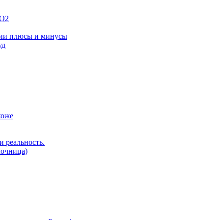
O2
гии плюсы и минусы
уд
коже
и реальность.
лочница)