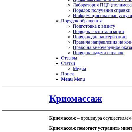
Лаборатория ПЦР (полимераз
Порядок получения справки 
Информация платные услуг
Порядок обращения
Подготовка к визиту
Порядок госпитализации
Порядок диспансеризации
Правила направления на ко
Право на внеочередное ока
Порядок выдачи справок
Отзывы
Статьи
Медиа
Поиск
Menu
Menu
Криомассаж
Криомассаж
– процедура осуществляем
Криомассаж помогает устранить мно