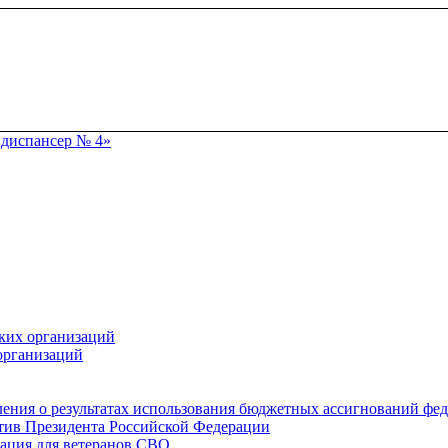
ких организаций
организаций
ения о результатах использования бюджетных ассигнований фе
тив Президента Российской Федерации
ация для ветеранов СВО.