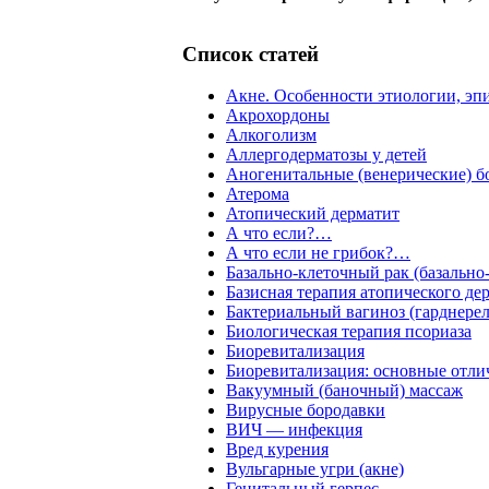
Список статей
Акне. Особенности этиологии, эп
Акрохордоны
Алкоголизм
Аллергодерматозы у детей
Аногенитальные (венерические) б
Атерома
Атопический дерматит
А что если?…
А что если не грибок?…
Базально-клеточный рак (базально
Базисная терапия атопического де
Бактериальный вагиноз (гарднерел
Биологическая терапия псориаза
Биоревитализация
Биоревитализация: основные отли
Вакуумный (баночный) массаж
Вирусные бородавки
ВИЧ — инфекция
Вред курения
Вульгарные угри (акне)
Генитальный герпес