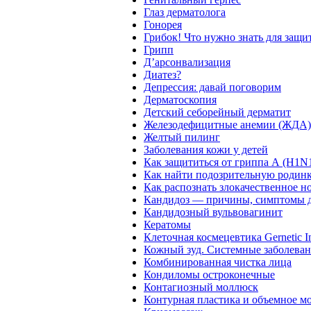
Глаз дерматолога
Гонорея
Грибок! Что нужно знать для защи
Грипп
Д’арсонвализация
Диатез?
Депрессия: давай поговорим
Дерматоскопия
Детский себорейный дерматит
Железодефицитные анемии (ЖДА).
Желтый пилинг
Заболевания кожи у детей
Как защититься от гриппа А (H1N
Как найти подозрительную родин
Как распознать злокачественное н
Кандидоз — причины, симптомы д
Кандидозный вульвовагинит
Кератомы
Клеточная космецевтика Gernetic In
Кожный зуд. Системные заболеван
Комбинированная чистка лица
Кондиломы остроконечные
Контагиозный моллюск
Контурная пластика и объемное м