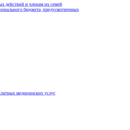
х действий и членам их семей
гионального бюджета, предусмотренных
 платных медицинских услуг