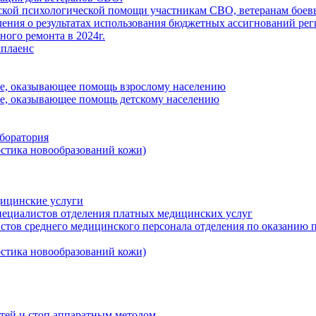
кой психологической помощи участникам СВО, ветеранам боевы
ения о результатах использования бюджетных ассигнований ре
ного ремонта в 2024г.
плаенс
ие, оказывающее помощь взрослому населению
ие, оказывающее помощь детскому населению
боратория
стика новообразований кожи)
дицинские услуги
пециалистов отделения платных медицинских услуг
стов среднего медицинского персонала отделения по оказанию
стика новообразований кожи)
тей и стоп аппаратным методом