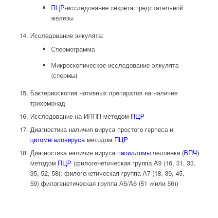
ПЦР
-исследование секрета предстательной
железы
Исследование эякулята:
Спермограмма
Микроскопическое исследование эякулята
(спермы)
Бактериоскопия нативных препаратов на наличие
трихомонад
Исследование на ИППП методом
ПЦР
Диагностика наличия вируса простого герпеса и
цитомегаловируса
методом
ПЦР
Диагностика наличия вируса
папилломы
человека (
ВПЧ
)
методом
ПЦР
(филогенетическая группа А9 (16, 31, 33,
35, 52, 58); филогенетическая группа А7 (18, 39, 45,
59) филогенетическая группа А5/А6 (51 и/или 56))