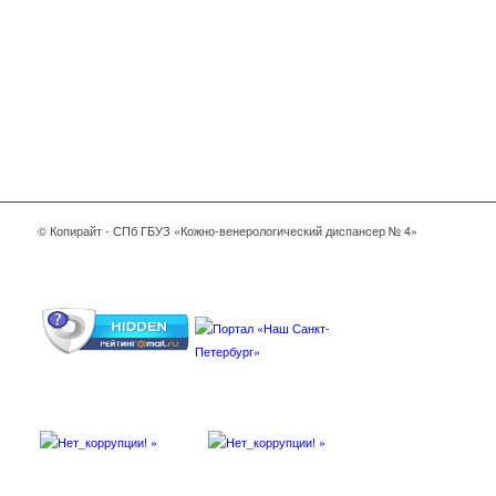
© Копирайт - СПб ГБУЗ «Кожно-венерологический диспансер № 4»