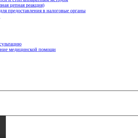
ная цепная реакция)
для предоставления в налоговые органы
и
нсультацию
зание медицинской помощи