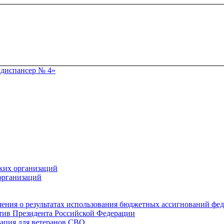
ких организаций
организаций
ения о результатах использования бюджетных ассигнований фе
тив Президента Российской Федерации
ация для ветеранов СВО.