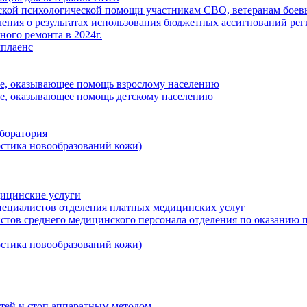
кой психологической помощи участникам СВО, ветеранам боевы
ения о результатах использования бюджетных ассигнований ре
ного ремонта в 2024г.
плаенс
ие, оказывающее помощь взрослому населению
ие, оказывающее помощь детскому населению
боратория
стика новообразований кожи)
дицинские услуги
пециалистов отделения платных медицинских услуг
стов среднего медицинского персонала отделения по оказанию
стика новообразований кожи)
тей и стоп аппаратным методом