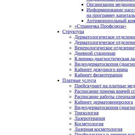
Организации медицинс
Информирование насел
на программу капиталь
Антимонопольный ком
«Страничка Профсоюза»
Структура
Дерматологическое отделен
Дерматологическое отделен
Венерологическое отделение
Дневной стационар
Клинико-диагностическая ла
Видеодерматоскопия (диагно
Кабинет дежурного врача
Кабинет физиотерапии
Платные услуги
Прейскурант на платные ме
Расписание приема врачей с
Расписание работы специали
Кабинет дерматовенеролога
Видеодерматоскопия (диагно
Трихология
Лазеротерапия
Косметология
Лазерная косметология
Профилактика и лечение ног