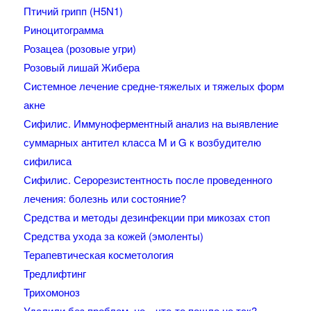
Птичий грипп (H5N1)
Риноцитограмма
Розацеа (розовые угри)
Розовый лишай Жибера
Системное лечение средне-тяжелых и тяжелых форм
акне
Сифилис. Иммуноферментный анализ на выявление
суммарных антител класса M и G к возбудителю
сифилиса
Сифилис. Серорезистентность после проведенного
лечения: болезнь или состояние?
Средства и методы дезинфекции при микозах стоп
Средства ухода за кожей (эмоленты)
Терапевтическая косметология
Тредлифтинг
Трихомоноз
Удалили без проблем, но…что-то пошло не так?