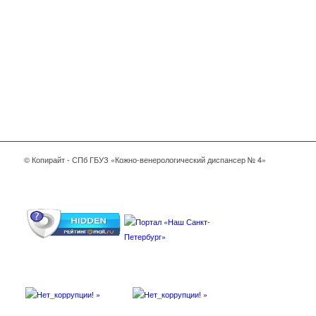
© Копирайт - СПб ГБУЗ «Кожно-венерологический диспансер № 4»