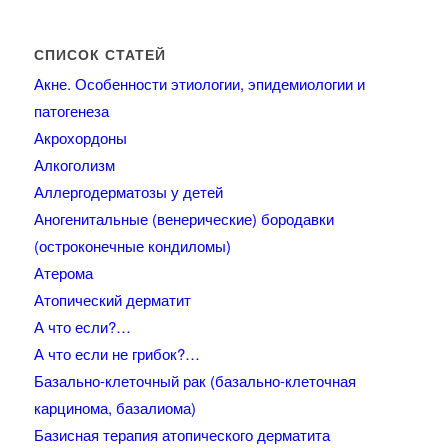
СПИСОК СТАТЕЙ
Акне. Особенности этиологии, эпидемиологии и
патогенеза
Акрохордоны
Алкоголизм
Аллергодерматозы у детей
Аногенитальные (венерические) бородавки
(остроконечные кондиломы)
Атерома
Атопический дерматит
А что если?…
А что если не грибок?…
Базально-клеточный рак (базально-клеточная
карцинома, базалиома)
Базисная терапия атопического дерматита