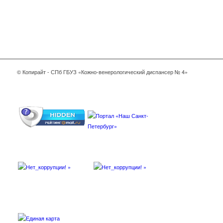
© Копирайт - СПб ГБУЗ «Кожно-венерологический диспансер № 4»