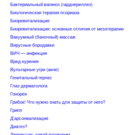
Бактериальный вагиноз (гарднереллез)
Биологическая терапия псориаза
Биоревитализация
Биоревитализация: основные отличия от мезотерапии
Вакуумный (баночный) массаж
Вирусные бородавки
ВИЧ — инфекция
Вред курения
Вульгарные угри (акне)
Генитальный герпес
Глаз дерматолога
Гонорея
Грибок! Что нужно знать для защиты от него?
Грипп
Д’арсонвализация
Диатез?
Депрессия: давай поговорим