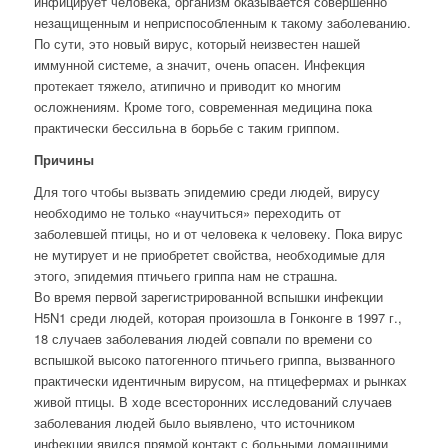
инфицирует человека, организм оказывается совершенно
незащищенным и неприспособленным к такому заболеванию.
По сути, это новый вирус, который неизвестен нашей
иммунной системе, а значит, очень опасен. Инфекция
протекает тяжело, атипично и приводит ко многим
осложнениям. Кроме того, современная медицина пока
практически бессильна в борьбе с таким гриппом.
Причины
Для того чтобы вызвать эпидемию среди людей, вирусу
необходимо не только «научиться» переходить от
заболевшей птицы, но и от человека к человеку. Пока вирус
не мутирует и не приобретет свойства, необходимые для
этого, эпидемия птичьего гриппа нам не страшна.
Во время первой зарегистрированной вспышки инфекции
H5N1 среди людей, которая произошла в Гонконге в 1997 г.,
18 случаев заболевания людей совпали по времени со
вспышкой высоко патогенного птичьего гриппа, вызванного
практически идентичным вирусом, на птицефермах и рынках
живой птицы. В ходе всесторонних исследований случаев
заболевания людей было выявлено, что источником
инфекции явился прямой контакт с больными домашними