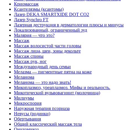
Криомассаж
Ксантелязмы (ксантомы)
Лазер DEKA SMARTXIDE DOT CO2
Лазер Synchro FT
Лазерная деструкция в дерматологии плюсы и минусы
Локализованный, ограниченный зуд
Малярия — что это?
Массаж
Массаж волосистой части головы
Массаж лица, шеи, зоны декольте
Массаж спины
Массаж рук, ног
Международный день семьи
Мелазма — пигментные пятна на коже
Меланома
Меланома — это надо знать!
Микоплазмоз, уреаплазмоз. Мифы и реальность.
Микотический вульвовагинит (молочница)
Милиумы
Микроспория
Наружная терапия псориаза
Невусы (родинки)
Обертывания
Общий классический массаж тела
Онихомикоз