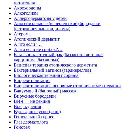
патогенеза
Акрохордоны
Алкоголизм
Аллергодерматозы у детей
Аногенитальные (венерические) бородавки
(остроконечные кондиломы)
Атерома
Атопический дерматит
А что если?…
А что если не грибок?…
Базально-клеточный рак (базально-клеточная
карцинома, базалиома)
Базисная терапия атопического дерматита
Бактериальный вагиноз (гарднереллез)
Биологическая терапия псориаза
Биоревитализация
Биоревитализация: основные отличия от мезотерапии
Вакуумный (баночный) массаж
Вирусные бородавки
ВИЧ — инфекция
Вред курения
Вульгарные угри (акне)
Генитальный герпес
Глаз дерматолога
Гонорея