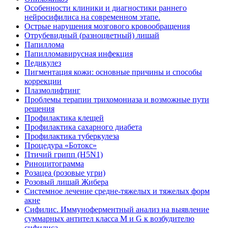
Особенности клиники и диагностики раннего
нейросифилиса на современном этапе.
Острые нарушения мозгового кровообращения
Отрубевидный (разноцветный) лишай
Папиллома
Папилломавирусная инфекция
Педикулез
Пигментация кожи: основные причины и способы
коррекции
Плазмолифтинг
Проблемы терапии трихомониаза и возможные пути
решения
Профилактика клещей
Профилактика сахарного диабета
Профилактика туберкулеза
Процедура «Ботокс»
Птичий грипп (H5N1)
Риноцитограмма
Розацеа (розовые угри)
Розовый лишай Жибера
Системное лечение средне-тяжелых и тяжелых форм
акне
Сифилис. Иммуноферментный анализ на выявление
суммарных антител класса M и G к возбудителю
сифилиса