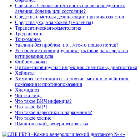
Сифилис. Серорезистентность после проведенного
лечения: болезнь или состояние?
Средства и методы дезинфекции при микозах стоп
Средства ухода за кожей (эмоленты)
Терапевтическая косметология
Тредлифтинг
Трихомоноз
Удалили без проблем, но…что-то пошло не так?
Устранение провоцирующих факторов, как средство
купирования зуда
Фиброма кожи
Цитомегаловирусная инфекция: симптомы, диагностика
Хейлиты
Химические пилинги – понятие, механизм действия,
показания и противопоказания
Хламидиоз
Чистка лица
Что такое ВИЧ инфекция?
Что такое ВПЧ
Что такое наркотики и наркомания?
Что такое хоспис
Шанкр мягкий, венерическая язва.