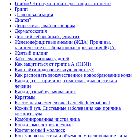
Грибок! Что нужно знать для защиты от него?
Грипп
Д’арсонвализация
Диатез?
Депрессия: давай поговорим
Дерматоскопия
Детский себорейный дерматит
Железодефицитные анемии (ЖДА).Причины,
клинические и лабораторные проявления ЖДА.
Желтый пилинг
Заболевания кожи у детей
Как защититься от гриппа А (H1N1)
Как найти подозрительную родинку?
Как распознать злокачественное новообразование кожи
Кандидоз — причины, симптомы диагностика и
лечение
Кандидозный вульвовагинит
Кератомы
Клеточная космецевтика Gernetic International
Кожный зуд. Системные заболевания как причина
кожного зуда
Комбинированная чистка лица
Кондиломы остроконечные
Контагиозный моллюск
Контурная пластика и объемное моделирование лица