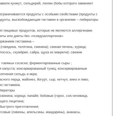
бавили кунжут, сельдерей, люпин (бобы которого заменяют
 ограничиваются продукты с особыми свойствами (продукты с
одукты, высвобождающие гистамин в организме – либераторы
пп пищевых продуктов, которые не являются аллергенами
иеты или диеты без «псевдоаллергенов»
ержанием гистамина –
(говядина, телятина, свинина); свиная печень; курица;
лосось, скумбрия, сайра, щука из макрели); свежие
 говяжьи сосиски; ферментированные сыры ;
 капуста; консервированный тунец; консервированные
копченая сельдь и икра;
асного перца, майонез, йогурт, сыр, кетчуп, вино и пиво,
о гистамина.
ибераторы
свинина; корица; папайя; бобовые (горох, соя,чечевица,
ющего лецитина;
быстрого приготовления;
русовые (лимоны, апельсины, мандарины), ананасы,