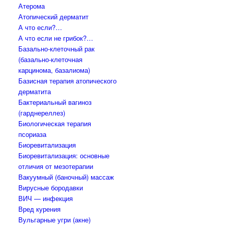
Атерома
Атопический дерматит
А что если?…
А что если не грибок?…
Базально-клеточный рак
(базально-клеточная
карцинома, базалиома)
Базисная терапия атопического
дерматита
Бактериальный вагиноз
(гарднереллез)
Биологическая терапия
псориаза
Биоревитализация
Биоревитализация: основные
отличия от мезотерапии
Вакуумный (баночный) массаж
Вирусные бородавки
ВИЧ — инфекция
Вред курения
Вульгарные угри (акне)