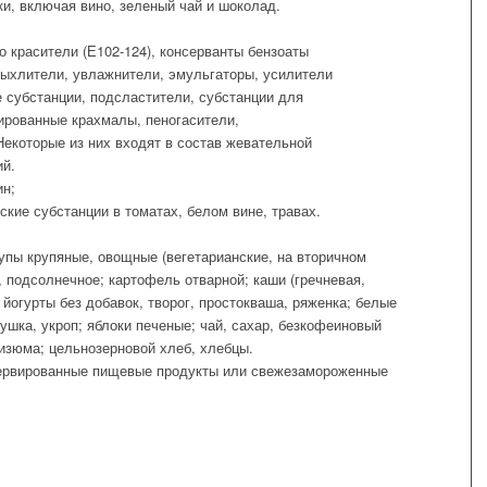
ки, включая вино, зеленый чай и шоколад.
зо красители (Е102-124), консерванты бензоаты
рыхлители, увлажнители, эмульгаторы, усилители
 субстанции, подсластители, субстанции для
ированные крахмалы, пеногасители,
Некоторые из них входят в состав жевательной
ий.
ин;
кие субстанции в томатах, белом вине, травах.
супы крупяные, овощные (вегетарианские, на вторичном
 подсолнечное; картофель отварной; каши (гречневая,
 йогурты без добавок, творог, простокваша, ряженка; белые
ушка, укроп; яблоки печеные; чай, сахар, безкофеиновый
 изюма; цельнозерновой хлеб, хлебцы.
ервированные пищевые продукты или свежезамороженные