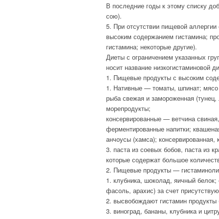
В последние годы к этому списку до
сою).
5. При отсутствии пищевой аллергии
высоким содержанием гистамина; пр
гистамина; некоторые другие).
Диеты с ограничением указанных гру
носит название низкогистаминовой д
1. Пищевые продукты с высоким сод
1. Нативные — томаты, шпинат; мясо 
рыба свежая и замороженная (тунец, 
морепродукты;
консервированные — ветчина свиная,
ферментированные напитки; квашеная
анчоусы (хамса); консервированная, 
3. паста из соевых бобов, паста из кр
которые содержат большое количеств
2. Пищевые продукты — гистаминол
1. клубника, шоколад, яичный белок; 
фасоль, арахис) за счет присутству
2. высвобождают гистамин продукты 
3. виноград, бананы, клубника и цит