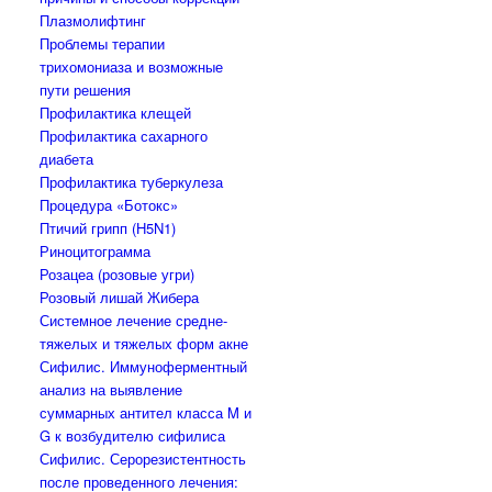
Плазмолифтинг
Проблемы терапии
трихомониаза и возможные
пути решения
Профилактика клещей
Профилактика сахарного
диабета
Профилактика туберкулеза
Процедура «Ботокс»
Птичий грипп (H5N1)
Риноцитограмма
Розацеа (розовые угри)
Розовый лишай Жибера
Системное лечение средне-
тяжелых и тяжелых форм акне
Сифилис. Иммуноферментный
анализ на выявление
суммарных антител класса M и
G к возбудителю сифилиса
Сифилис. Серорезистентность
после проведенного лечения: