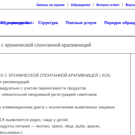
Запись на прием
Обращения
Вопрос-ответ
Верс
Об учреждении
Структура
Платные услуги
Порядок обращ
 с хронической спонтанной крапивницей
 С ХРОНИЧЕСКОЙ СПОНТАННОЙ КРАПИВНИЦЕЙ ( ХСК)
х рекомендаций.
ивидуально с учетом переносимости продуктов.
с обязательной ежедневной регистрацией симптомов
ся элиминационная диета с исключением выявленных пищевых
СК выявляются редко, чаще у детей.
одукты питания — молоко, орехи, яйца, рыба, арахис,
восьмерка»).