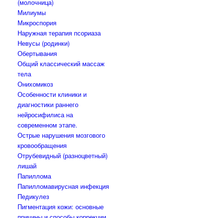
(молочница)
Милиумы
Микроспория
Наружная терапия псориаза
Невусы (родинки)
Обертывания
Общий классический массаж
тела
Онихомикоз
Особенности клиники и
диагностики раннего
нейросифилиса на
современном этапе.
Острые нарушения мозгового
кровообращения
Отрубевидный (разноцветный)
лишай
Папиллома
Папилломавирусная инфекция
Педикулез
Пигментация кожи: основные
причины и способы коррекции