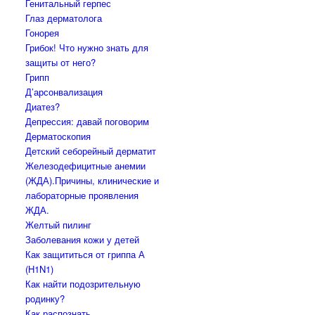
Генитальный герпес
Глаз дерматолога
Гонорея
Грибок! Что нужно знать для
защиты от него?
Грипп
Д’арсонвализация
Диатез?
Депрессия: давай поговорим
Дерматоскопия
Детский себорейный дерматит
Железодефицитные анемии
(ЖДА).Причины, клинические и
лабораторные проявления
ЖДА.
Желтый пилинг
Заболевания кожи у детей
Как защититься от гриппа А
(H1N1)
Как найти подозрительную
родинку?
Как распознать