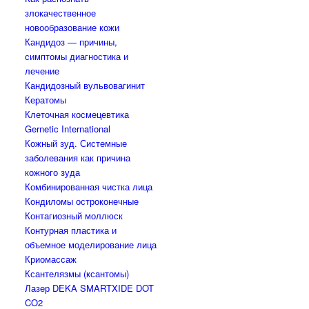
злокачественное
новообразование кожи
Кандидоз — причины,
симптомы диагностика и
лечение
Кандидозный вульвовагинит
Кератомы
Клеточная космецевтика
Gernetic International
Кожный зуд. Системные
заболевания как причина
кожного зуда
Комбинированная чистка лица
Кондиломы остроконечные
Контагиозный моллюск
Контурная пластика и
объемное моделирование лица
Криомассаж
Ксантелязмы (ксантомы)
Лазер DEKA SMARTXIDE DOT
CO2