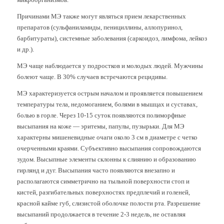
Причинами МЭ также могут являться прием лекарственных
препаратов (сульфаниламиды, пенициллины, аллопуринол,
барбитураты), системные заболевания (саркоидоз, лимфома, лейкоз
и др.).
МЭ чаще наблюдается у подростков и молодых людей. Мужчины
болеют чаще. В 30% случаев встречаются рецидивы.
МЭ характеризуется острым началом и проявляется повышением
температуры тела, недомоганием, болями в мышцах и суставах,
болью в горле. Через 10-15 суток появляются полиморфные
высыпания на коже — эритемы, папулы, пузырьки. Для МЭ
характерны мишеневидные очаги около 3 см в диаметре с четко
очерченными краями. Субъективно высыпания сопровождаются
зудом. Высыпные элементы склонны к слиянию и образованию
гирлянд и дуг. Высыпания часто появляются внезапно и
располагаются симметрично на тыльной поверхности стоп и
кистей, разгибательных поверхностях предплечий и голеней,
красной кайме губ, слизистой оболочке полости рта. Разрешение
высыпаний продолжается в течение 2-3 недель, не оставляя