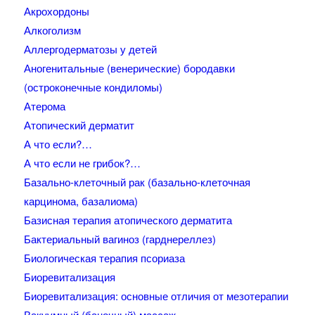
Акрохордоны
Алкоголизм
Аллергодерматозы у детей
Аногенитальные (венерические) бородавки
(остроконечные кондиломы)
Атерома
Атопический дерматит
А что если?…
А что если не грибок?…
Базально-клеточный рак (базально-клеточная
карцинома, базалиома)
Базисная терапия атопического дерматита
Бактериальный вагиноз (гарднереллез)
Биологическая терапия псориаза
Биоревитализация
Биоревитализация: основные отличия от мезотерапии
Вакуумный (баночный) массаж