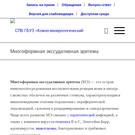
Запись на прием
Обращения
Вопрос-ответ
Версия для слабовидящих
Доступная среда
Многоформная экссудативная эритема
Многоформная экссудативная эритема
(МЭ) — э
то острая
иммуноопосредованная воспалительная реакция кожи и иногда
слизистых оболочек на различные стимулы, характеризующаяся
мишеневидными очагами поражения с периферической
локализацией, склонная к рецидивированию и саморазрешению.
Чаще всего развитие МЭ связано с
герпетической
инфекцией, а
также с влиянием вирусов
гепатита
В и С, Эпштейна-Барр,
аденовирусов,
микоплазмы
, бактериальных и грибковых
микроорганизмов.