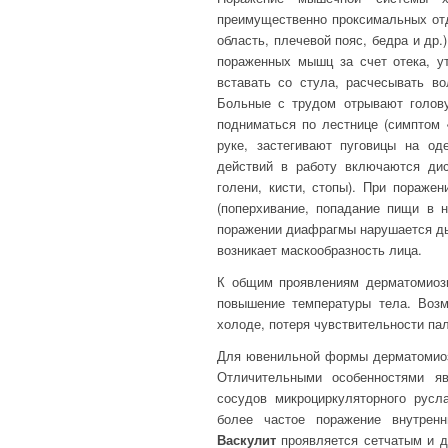
преимущественно проксимальных отд
область, плечевой пояс, бедра и др
пораженных мышц за счет отека, ут
вставать со стула, расчесывать во
Больные с трудом отрывают голову
подниматься по лестнице (симптом 
руке, застегивают пуговицы на од
действий в работу включаются ди
голени, кисти, стопы). При пораже
(поперхивание, попадание пищи в н
поражении диафрагмы нарушается ды
возникает маскообразность лица.
К общим проявлениям дерматомиози
повышение температуры тела. Возм
холоде, потеря чувствительности пал
Для ювенильной формы дерматомиоз
Отличительными особенностями яв
сосудов микроциркуляторного русла
более частое поражение внутренни
Васкулит
проявляется сетчатым и 