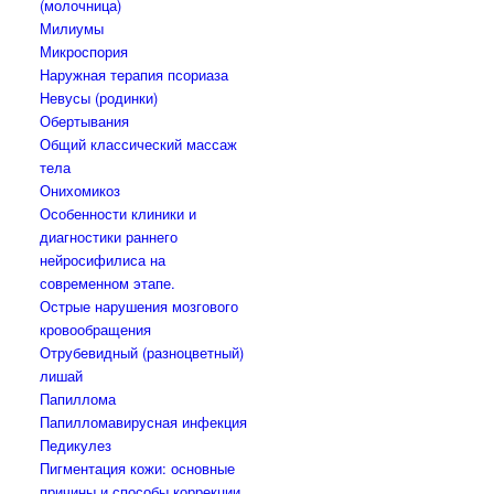
(молочница)
Милиумы
Микроспория
Наружная терапия псориаза
Невусы (родинки)
Обертывания
Общий классический массаж
тела
Онихомикоз
Особенности клиники и
диагностики раннего
нейросифилиса на
современном этапе.
Острые нарушения мозгового
кровообращения
Отрубевидный (разноцветный)
лишай
Папиллома
Папилломавирусная инфекция
Педикулез
Пигментация кожи: основные
причины и способы коррекции