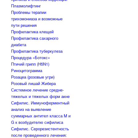
Плазмолифтинг
Проблемы терапии
трихомониаза и возможные
пути решения
Профилактика клещей
Профилактика сахарного
диабета
Профилактика туберкулеза
Процедура «Ботокс»
Птичий грипп (H5N1)
Риноцитограмма
Розацеа (розовые угри)
Розовый лишай Жибера
Системное лечение средне-
тяжелых и тяжелых форм акне
Сифилис. Иммуноферментный
анализ на выявление
суммарных антител класса M и
G к возбудителю сифилиса
Сифилис. Серорезистентность
после проведенного лечения: