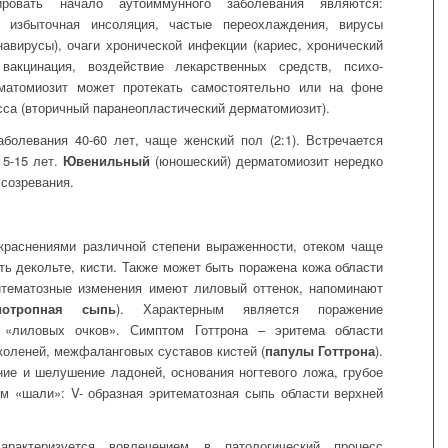
ировать начало аутоиммунного заболевания являются:
ь, избыточная инсоляция, частые переохлаждения, вирусы
навирусы), очаги хронической инфекции (кариес, хронический
 вакцинация, воздействие лекарственных средств, психо-
матомиозит может протекать самостоятельно или на фоне
сса (вторичный паранеопластический дерматомиозит).
болевания 40-60 лет, чаще женский пол (2:1). Встречается
 5-15 лет.
Ювенильный
(юношеский) дерматомиозит нередко
 созревания.
краснениями различной степени выраженности, отеком чаще
сть декольте, кисти. Также может быть поражена кожа области
ритематозные изменения имеют лиловый оттенок, напоминают
иотропная сыпь
). Характерным является поражение
 «лиловых очков». Симптом Готтрона – эритема области
 коленей, межфаланговых суставов кистей (
папулы Готтрона
).
ние и шелушение ладоней, основания ногтевого ложа, грубое
м «шали»: V- образная эритематозная сыпь области верхней
рактеризуется вовлечением в патологический процесс