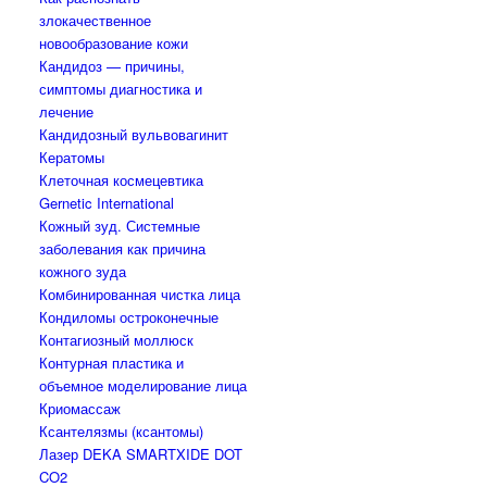
злокачественное
новообразование кожи
Кандидоз — причины,
симптомы диагностика и
лечение
Кандидозный вульвовагинит
Кератомы
Клеточная космецевтика
Gernetic International
Кожный зуд. Системные
заболевания как причина
кожного зуда
Комбинированная чистка лица
Кондиломы остроконечные
Контагиозный моллюск
Контурная пластика и
объемное моделирование лица
Криомассаж
Ксантелязмы (ксантомы)
Лазер DEKA SMARTXIDE DOT
CO2