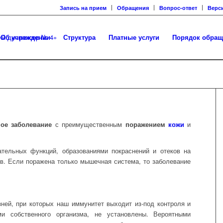
Запись на прием
Обращения
Вопрос-ответ
Верс
Об учреждении
Структура
Платные услуги
Порядок обращ
ое заболевание
с преимущественным
поражением
кожи
и
ательных функций, образованиями покраснений и отеков на
ов. Если поражена только мышечная система, то заболевание
ней, при которых наш иммунитет выходит из-под контроля и
ми собственного организма, не установлены. Вероятными