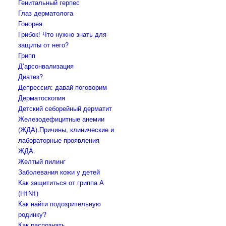
Генитальный герпес
Глаз дерматолога
Гонорея
Грибок! Что нужно знать для
защиты от него?
Грипп
Д’арсонвализация
Диатез?
Депрессия: давай поговорим
Дерматоскопия
Детский себорейный дерматит
Железодефицитные анемии
(ЖДА).Причины, клинические и
лабораторные проявления
ЖДА.
Желтый пилинг
Заболевания кожи у детей
Как защититься от гриппа А
(H1N1)
Как найти подозрительную
родинку?
Как распознать