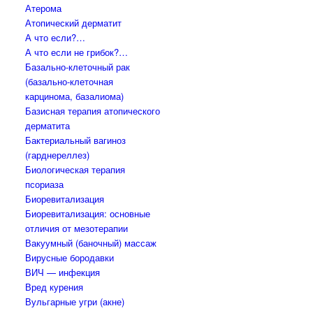
Атерома
Атопический дерматит
А что если?…
А что если не грибок?…
Базально-клеточный рак
(базально-клеточная
карцинома, базалиома)
Базисная терапия атопического
дерматита
Бактериальный вагиноз
(гарднереллез)
Биологическая терапия
псориаза
Биоревитализация
Биоревитализация: основные
отличия от мезотерапии
Вакуумный (баночный) массаж
Вирусные бородавки
ВИЧ — инфекция
Вред курения
Вульгарные угри (акне)