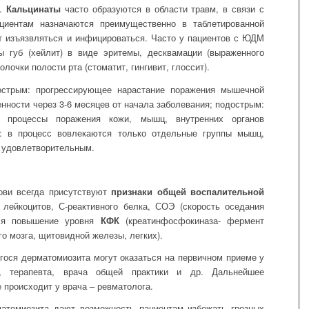
а.
Кальцинаты
часто образуются в области травм, в связи с
ациентам назначаются преимущественно в таблетированной
 изъязвляться и инфицироваться. Часто у пациентов с ЮДМ
ы губ (хейлит) в виде эритемы, десквамации (выраженного
лочки полости рта (стоматит, гингивит, глоссит).
стрым: прогрессирующее нарастание поражения мышечной
нности через 3-6 месяцев от начала заболевания; подострым:
я, процессы поражения кожи, мышц, внутренних органов
е: в процесс вовлекаются только отдельные группы мышц,
я удовлетворительным.
ви всегда присутствуют
признаки общей воспалительной
ейкоцитов, С-реактивного белка, СОЭ (скорость оседания
тся повышение уровня
КФК
(креатинфосфокиназа- фермент
о мозга, щитовидной железы, легких).
ося дерматомиозита могут оказаться на первичном приеме у
а, терапевта, врача общей практики и др. Дальнейшее
 происходит у врача – ревматолога.
матомиозита дают возможность пациентам избежать грозных