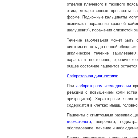
отделов плечевого и тазового пояс
этим, лекарственные препараты п
форме. Подкожные кальцинаты могут
возникают поражения красной кайм
шелушения), поражения слизистой обо
Течение заболевания
может быть о
системы вплоть до полной обездвиже
циклическое течение заболевани
нарастают постепенно; хроническо
общее состояние пациентов остаетс
Лабораторная диагностика
:
При
лабораторном исследовании
кро
реакции
с повышением количества л
эритроцитов). Характерным являе
содержится в клетках мышц, головног
Пациенты с симптомами развивающег
дерматолога
, невролога, педиатр
обследование, лечение и наблюдение
Ранняя диагностика и лечение дер