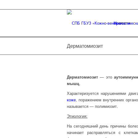
Новости
Дерматомиозит
Дерматомиозит
— это
аутоиммунн
мышц
.
Характеризуется нарушениями двиг
коже
, поражением внутренних орган
называется — полимиозит.
Этиология:
На сегодняшний день причины болез
начинает расправляться с клетка