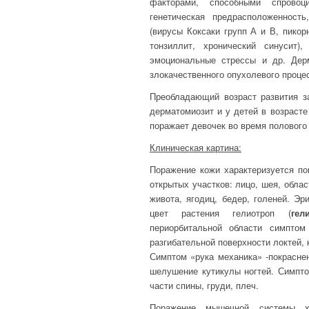
факторами, способными спровоц
генетическая предрасположенност
(вирусы Коксаки групп А и В, пикор
тонзиллит, хронический синусит),
эмоциональные стрессы и др. Дер
злокачественного опухолевого проце
Преобладающий возраст развития за
дерматомиозит и у детей в возрасте
поражает девочек во время полового
Клиническая картина:
Поражение кожи характеризуется по
открытых участков: лицо, шея, обла
живота, ягодиц, бедер, голеней. Э
цвет растения гелиотроп (
гел
периорбитальной области симптом
разгибательной поверхности локтей,
Симптом «рука механика» -покрасне
шелушение кутикулы ногтей. Симпто
части спины, груди, плеч.
Поражение мышечной системы ха