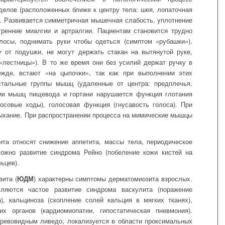
елов (расположенных ближе к центру тела: шея, лопаточная
.). Развивается симметричная мышечная слабость, уплотнение
ренние миалгии и артралгии. Пациентам становится трудно
лосы, поднимать руки чтобы одеться (симптом «рубашки»).
 от подушки, не могут держать стакан на вытянутой руке,
«лестницы»). В то же время они без усилий держат ручку в
ежде, встают «на цыпочки», так как при выполнении этих
стальные группы мышц (удаленные от центра: предплечья.
нии мышц пищевода и гортани нарушается функция глотания
осовые ходы), голосовая функция (гнусавость голоса). При
хание. При распространении процесса на мимические мышцы
та относят снижение аппетита, массы тела, периодическое
ожно развитие синдрома Рейно (побеление кожи кистей на
ьцев).
ита (
ЮДМ
) характерны симптомы дерматомиозита взрослых.
ляются частое развитие синдрома васкулита (поражение
), кальциноза (скопление солей кальция в мягких тканях),
х органов (кардиомиопатии, гипостатическая пневмония).
древовидным ливедо, локализуется в области проксимальных