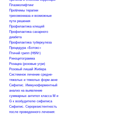
Плазмолифтинг
Проблемы терапии
трихомониаза и возможные
пути решения
Профилактика клещей
Профилактика сахарного
диабета
Профилактика туберкулеза
Процедура «Ботокс»
Птичий грипп (H5N1)
Риноцитограмма
Розацеа (розовые угри)
Розовый лишай Жибера
Системное лечение средне-
тяжелых и тяжелых форм акне
Сифилис. Иммуноферментный
анализ на выявление
суммарных антител класса M и
G к возбудителю сифилиса
Сифилис. Серорезистентность
после проведенного лечения: