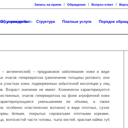
Запись на прием
Обращения
Вопрос-ответ
Верс
Об учреждении
Структура
Платные услуги
Порядок обращ
з – актинический) – предраковое заболевание кожи в виде
х очагов гиперкератоза (увеличение толщины рогового, или
на участках кожи, подверженных избыточной инсоляции у лиц
в. Возраст значения не имеет. Клинически характеризуется
ественных, очагов гиперкератоза на фоне атрофичной кожи
 характеризующаяся уменьшением ее объема, а также
и, особенно эластических волокон) в виде плотных, сухих
ормы бляшек, покрытых сероватыми плотными корками.
а, волосистой части головы, тыла кистей, красная кайма губ