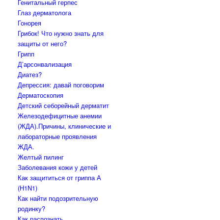
Генитальный герпес
Глаз дерматолога
Гонорея
Грибок! Что нужно знать для
защиты от него?
Грипп
Д’арсонвализация
Диатез?
Депрессия: давай поговорим
Дерматоскопия
Детский себорейный дерматит
Железодефицитные анемии
(ЖДА).Причины, клинические и
лабораторные проявления
ЖДА.
Желтый пилинг
Заболевания кожи у детей
Как защититься от гриппа А
(H1N1)
Как найти подозрительную
родинку?
Как распознать