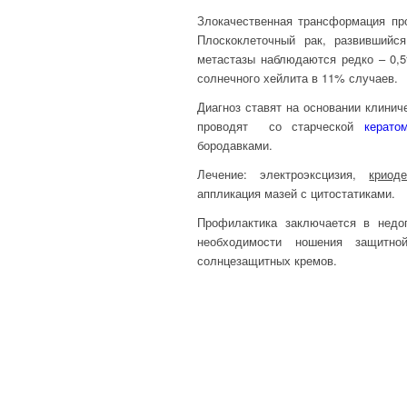
Злокачественная трансформация про
Плоскоклеточный рак, развившийс
метастазы наблюдаются редко – 0,5
солнечного хейлита в 11% случаев.
Диагноз ставят на основании клини
проводят со старческой
керато
бородавками.
Лечение: электроэксцизия,
криоде
аппликация мазей с цитостатиками.
Профилактика заключается в недо
необходимости ношения защит
солнцезащитных кремов.