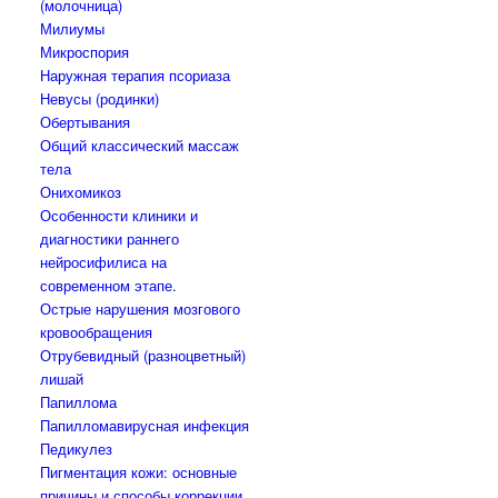
(молочница)
Милиумы
Микроспория
Наружная терапия псориаза
Невусы (родинки)
Обертывания
Общий классический массаж
тела
Онихомикоз
Особенности клиники и
диагностики раннего
нейросифилиса на
современном этапе.
Острые нарушения мозгового
кровообращения
Отрубевидный (разноцветный)
лишай
Папиллома
Папилломавирусная инфекция
Педикулез
Пигментация кожи: основные
причины и способы коррекции