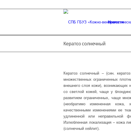
Новости
Кератоз солнечный
Кератоз солнечный – (син. керато
множественных ограниченных плотны
внешнего слоя кожи), возникающих 
со светлой кожей, чаще у блондино
развитием ограниченных, чаще множ
(необратимо измененная кожа,
качественными изменениями ее ткан
удлиненной или неправильной ф
Излюбленная локализация – кожа лиц
(солнечный хейлит).