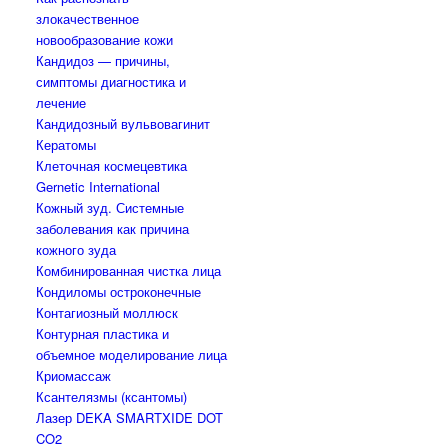
злокачественное
новообразование кожи
Кандидоз — причины,
симптомы диагностика и
лечение
Кандидозный вульвовагинит
Кератомы
Клеточная космецевтика
Gernetic International
Кожный зуд. Системные
заболевания как причина
кожного зуда
Комбинированная чистка лица
Кондиломы остроконечные
Контагиозный моллюск
Контурная пластика и
объемное моделирование лица
Криомассаж
Ксантелязмы (ксантомы)
Лазер DEKA SMARTXIDE DOT
CO2