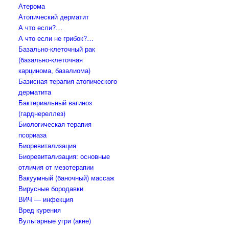
Атерома
Атопический дерматит
А что если?…
А что если не грибок?…
Базально-клеточный рак
(базально-клеточная
карцинома, базалиома)
Базисная терапия атопического
дерматита
Бактериальный вагиноз
(гарднереллез)
Биологическая терапия
псориаза
Биоревитализация
Биоревитализация: основные
отличия от мезотерапии
Вакуумный (баночный) массаж
Вирусные бородавки
ВИЧ — инфекция
Вред курения
Вульгарные угри (акне)