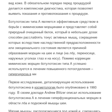
вид коже. В обязательном порядке перед процедурой
делается комплексная диагностика, которая позволяет
выявить показания и противопоказания к процедуре.
Ботулотоксин типа А является эффективным средством в
борьбе с мимическими морщинами и представляет собой
природный очищенный белок, который в небольших дозах
способен расслаблять тонус активных мышц, сокращение
которых вследствие наследственной предрасположенности
или эмоционального состояния является причиной
образования морщин на шее и лице (на лбу, переносице,
наружных уголках глаз и на носу). Помимо коррекции
мимических морщин ботулотоксин типа А успешно
используется в лечении повышенного потоотделения –
гипергидроза.
в
ми
Первое исследование, детализирующее использование
ботулотоксина в
косметологии
было опубликовано в 1993
году. В своем докладе Andrew Blitzer описал использование
ботулотоксина А в лечении гиперфункциональных морщин в
области лба и подкожной мышцы шеи.
Мягкие мышцы, располагающиеся под кожей и, сокращаясь,