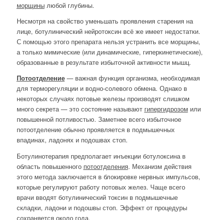
морщины
любой глубины.
Несмотря на свойство уменьшать проявления старения на
лице, ботулинический нейротоксин всё же имеет недостатки.
С помощью этого препарата нельзя устранить все морщины,
а только мимические (или динамические, гиперкинетические),
образованные в результате избыточной активности мышц.
Потоотделение
— важная функция организма, необходимая
для терморегуляции и водно-солевого обмена. Однако в
некоторых случаях потовые железы производят слишком
много секрета — это состояние называют
гипергидрозом
или
повышенной потливостью. Заметнее всего избыточное
потоотделение обычно проявляется в подмышечных
впадинах, ладонях и подошвах стоп.
Ботулинотерапия предполагает инъекции ботулоксина в
область повышенного
потоотделения
. Механизм действия
этого метода заключается в блокировке нервных импульсов,
которые регулируют работу потовых желез. Чаще всего
врачи вводят ботулинический токсин в подмышечные
складки, ладони и подошвы стоп. Эффект от процедуры
сохраняется около года.