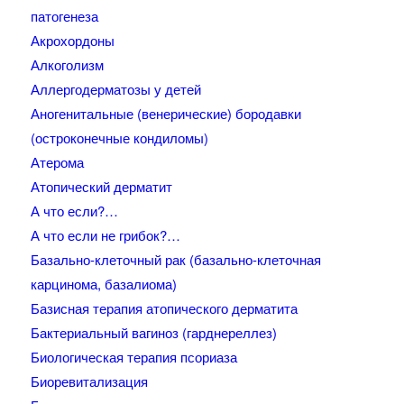
патогенеза
Акрохордоны
Алкоголизм
Аллергодерматозы у детей
Аногенитальные (венерические) бородавки
(остроконечные кондиломы)
Атерома
Атопический дерматит
А что если?…
А что если не грибок?…
Базально-клеточный рак (базально-клеточная
карцинома, базалиома)
Базисная терапия атопического дерматита
Бактериальный вагиноз (гарднереллез)
Биологическая терапия псориаза
Биоревитализация