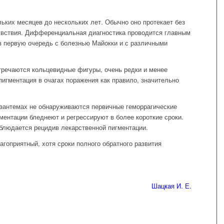
льких месяцев до нескольких лет. Обычно оно протекает без
увствия. Дифференциальная диагностика проводится главным
в первую очередь с болезнью Майокки и с различными
тречаются кольцевидные фигуры, очень редки и менее
игментация в очагах поражения как правило, значительно
кзантемах не обнаруживаются первичные геморрагические
ментации бледнеют и регрессируют в более короткие сроки.
блюдается рецидив лекарственной пигментации.
гоприятный, хотя сроки полного обратного развития
Шацкая И. Е.