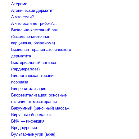
Атерома
Атопический дерматит
А что если?…
А что если не грибок?…
Базально-клеточный рак
(базально-клеточная
карцинома, базалиома)
Базисная терапия атопического
дерматита
Бактериальный вагиноз
(гарднереллез)
Биологическая терапия
псориаза
Биоревитализация
Биоревитализация: основные
отличия от мезотерапии
Вакуумный (баночный) массаж
Вирусные бородавки
ВИЧ — инфекция
Вред курения
Вульгарные угри (акне)