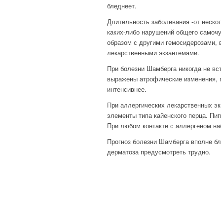
бледнеет.
Длительность заболевания -от неско
каких-либо нарушений общего самоч
образом с другими гемосидерозами, 
лекарственными экзантемами.
При болезни Шамберга никогда не вс
выражены атрофические изменения, п
интенсивнее.
При аллергических лекарственных э
элементы типа кайенского перца. Пиг
При любом контакте с аллергеном на
Прогноз болезни Шамберга вполне бла
дерматоза предусмотреть трудно.