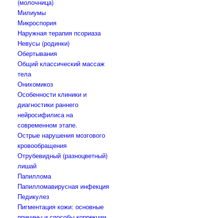
(молочница)
Милиумы
Микроспория
Наружная терапия псориаза
Невусы (родинки)
Обертывания
Общий классический массаж
тела
Онихомикоз
Особенности клиники и
диагностики раннего
нейросифилиса на
современном этапе.
Острые нарушения мозгового
кровообращения
Отрубевидный (разноцветный)
лишай
Папиллома
Папилломавирусная инфекция
Педикулез
Пигментация кожи: основные
причины и способы коррекции