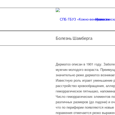
Новости
Болезнь Шамберга
Дерматоз описан в 1901 году. Заболе
мужчин молодого возраста. Преимуще
значительно реже дерматоз возникает
Известную роль играет уменьшение р
расстройство кровообращения, алле
геморрагическое пятнышко, напомина
Число геморрагических элементов по
различных размеров (до ладони) и оч
что по периферии появляются новые 
поражения отмечается резко выражен