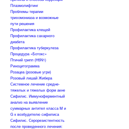
Плазмолифтинг
Проблемы терапии
трихомониаза и возможные
пути решения
Профилактика клещей
Профилактика сахарного
диабета
Профилактика туберкулеза
Процедура «Ботокс»
Птичий грипп (H5N1)
Риноцитограмма
Розацеа (розовые угри)
Розовый лишай Жибера
Системное лечение средне-
тяжелых и тяжелых форм акне
Сифилис. Иммуноферментный
анализ на выявление
суммарных антител класса M и
G к возбудителю сифилиса
Сифилис. Серорезистентность
после проведенного лечения: