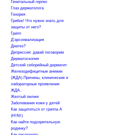
Генитальный герпес
Глаз дерматолога
Гонорея
Грибок! Что нужно знать для
защиты от него?
Грипп
Д’арсонвализация
Диатез?
Депрессия: давай поговорим
Дерматоскопия
Детский себорейный дерматит
Железодефицитные анемии
(ЖДА).Причины, клинические и
лабораторные проявления
ЖДА.
Желтый пилинг
Заболевания кожи у детей
Как защититься от гриппа А
(H1N1)
Как найти подозрительную
родинку?
Как распознать