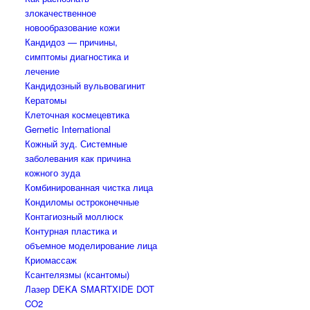
злокачественное
новообразование кожи
Кандидоз — причины,
симптомы диагностика и
лечение
Кандидозный вульвовагинит
Кератомы
Клеточная космецевтика
Gernetic International
Кожный зуд. Системные
заболевания как причина
кожного зуда
Комбинированная чистка лица
Кондиломы остроконечные
Контагиозный моллюск
Контурная пластика и
объемное моделирование лица
Криомассаж
Ксантелязмы (ксантомы)
Лазер DEKA SMARTXIDE DOT
CO2