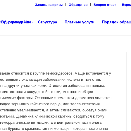
Запись на прием
Обращения
Вопрос-ответ
Верс
Об учреждении
Структура
Платные услуги
Порядок обра
вание относится к группе гемосидерозов. Чаще встречается у
ственная локализация заболевания -голени и тыл стоп;
 на других участках кожи. Этиология заболевания неясна.
езистентности сосудистой стенки, местное и общее
ргические факторы. Основным элементом дерматоза является
ющее зернышко кайенского перца, или телеангиэктазия.
степенно увеличивается, а затем сливаются, образуя очаги
ертаний. Динамика клинической картины сводиться к тому,
геморрагические пятнышки, а в центральной части очага
ная буровато-красноватая пигментация, которая постепенно