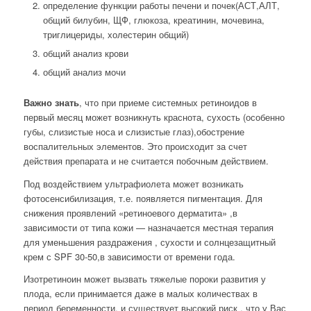
определение функции работы печени и почек(АСТ,АЛТ,
общий билубин, ЩФ, глюкоза, креатинин, мочевина,
триглицериды, холестерин общий)
общий анализ крови
общий анализ мочи
Важно знать
, что при приеме системных ретиноидов в
первый месяц может возникнуть краснота, сухость (особенно
губы, слизистые носа и слизистые глаз),обострение
воспалительных элементов. Это происходит за счет
действия препарата и не считается побочным действием.
Под воздействием ультрафиолета может возникать
фотосенсибилизация, т.е. появляется пигментация. Для
снижения проявлений «ретиноевого дерматита» ,в
зависимости от типа кожи — назначается местная терапия
для уменьшения раздражения , сухости и солнцезащитный
крем с SPF 30-50,в зависимости от времени года.
Изотретиноин может вызвать тяжелые пороки развития у
плода, если принимается даже в малых количествах в
период беременности, и существует высокий риск , что у Вас