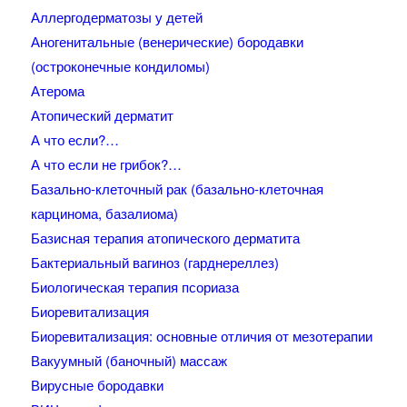
Аллергодерматозы у детей
Аногенитальные (венерические) бородавки
(остроконечные кондиломы)
Атерома
Атопический дерматит
А что если?…
А что если не грибок?…
Базально-клеточный рак (базально-клеточная
карцинома, базалиома)
Базисная терапия атопического дерматита
Бактериальный вагиноз (гарднереллез)
Биологическая терапия псориаза
Биоревитализация
Биоревитализация: основные отличия от мезотерапии
Вакуумный (баночный) массаж
Вирусные бородавки