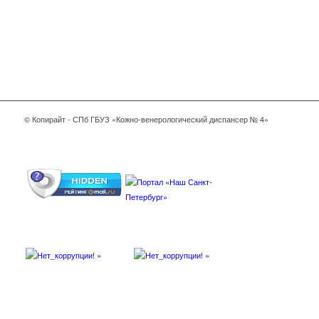
© Копирайт - СПб ГБУЗ «Кожно-венерологический диспансер № 4»