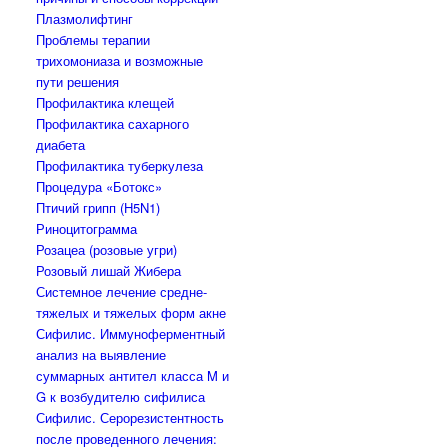
Плазмолифтинг
Проблемы терапии
трихомониаза и возможные
пути решения
Профилактика клещей
Профилактика сахарного
диабета
Профилактика туберкулеза
Процедура «Ботокс»
Птичий грипп (H5N1)
Риноцитограмма
Розацеа (розовые угри)
Розовый лишай Жибера
Системное лечение средне-
тяжелых и тяжелых форм акне
Сифилис. Иммуноферментный
анализ на выявление
суммарных антител класса M и
G к возбудителю сифилиса
Сифилис. Серорезистентность
после проведенного лечения: