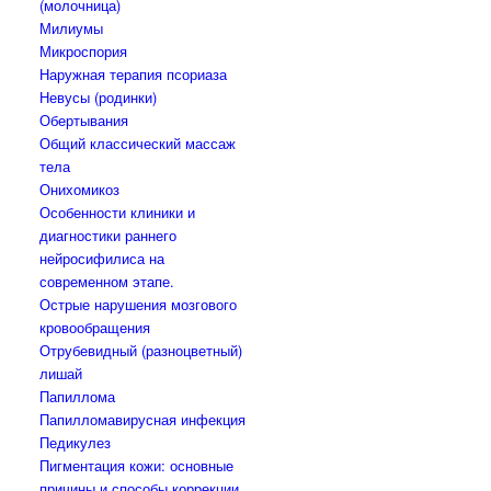
(молочница)
Милиумы
Микроспория
Наружная терапия псориаза
Невусы (родинки)
Обертывания
Общий классический массаж
тела
Онихомикоз
Особенности клиники и
диагностики раннего
нейросифилиса на
современном этапе.
Острые нарушения мозгового
кровообращения
Отрубевидный (разноцветный)
лишай
Папиллома
Папилломавирусная инфекция
Педикулез
Пигментация кожи: основные
причины и способы коррекции