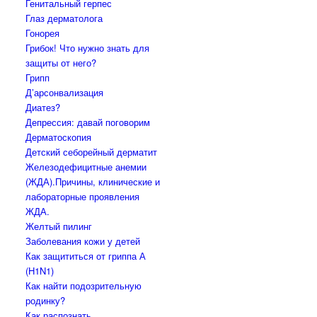
Генитальный герпес
Глаз дерматолога
Гонорея
Грибок! Что нужно знать для
защиты от него?
Грипп
Д’арсонвализация
Диатез?
Депрессия: давай поговорим
Дерматоскопия
Детский себорейный дерматит
Железодефицитные анемии
(ЖДА).Причины, клинические и
лабораторные проявления
ЖДА.
Желтый пилинг
Заболевания кожи у детей
Как защититься от гриппа А
(H1N1)
Как найти подозрительную
родинку?
Как распознать