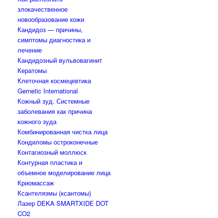
злокачественное
новообразование кожи
Кандидоз — причины,
симптомы диагностика и
лечение
Кандидозный вульвовагинит
Кератомы
Клеточная космецевтика
Gernetic International
Кожный зуд. Системные
заболевания как причина
кожного зуда
Комбинированная чистка лица
Кондиломы остроконечные
Контагиозный моллюск
Контурная пластика и
объемное моделирование лица
Криомассаж
Ксантелязмы (ксантомы)
Лазер DEKA SMARTXIDE DOT
CO2