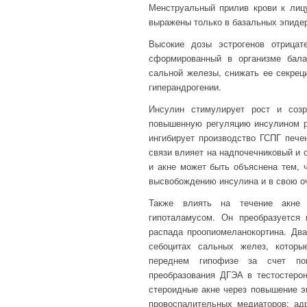
Менструальный прилив крови к лицу
выражены только в базальных эпиде
Высокие дозы эстроген
ов
отрицат
сформированный в организме бала
сальной железы, снижать ее секрец
гиперандрогении.
Инсулин стимулирует рост и созр
повышенную регуляцию инсулином ре
ингибирует производство ГСПГ печ
связи влияет на надпочечниковый и 
и акне может быть объяснена тем, 
высвобождению инсулина и в свою оч
Также влиять на течение акне м
гипоталамусом.
Он
преобразуется
распада проопиомеланокортина. Дв
себоцитах сальных желез, которы
переднем гипофизе за счет пов
преобразования ДГЭА в тестостеро
стероидные акне через повышение эк
провоспалительных медиаторов;
ад