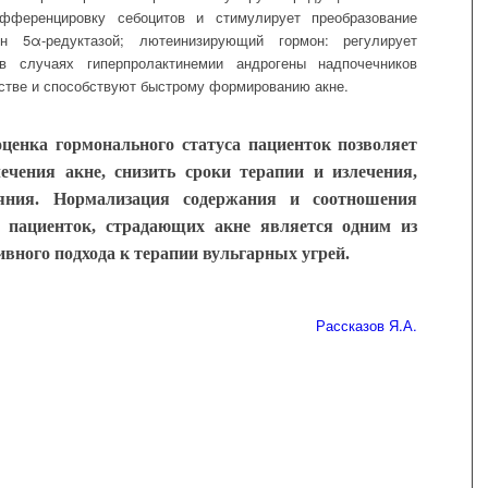
фференцировку себоцитов и стимулирует преобразование
рон 5α-редуктазой;
л
ютеинизирующий гормон: регулирует
в
случаях гиперпролактинемии андрогены надпочечников
стве и способствуют быстрому формированию акне.
ценка гормонального статуса пациенток позволяет
ечения акне, снизить сроки терапии и излечения,
ияния. Нормализация содержания и соотношения
 пациенток, страдающих акне является одним из
вного подхода к терапии вульгарных угрей.
Рассказов Я.А.