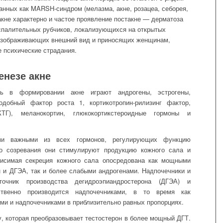
санных как MARSH-синдром (мелазма, акне, розацеа, себорея,
акне характерно и частое проявление постакне — дерматоза
оспалительных рубчиков, локализующихся на открытых
обезображивающих внешний вид и приносящих женщинам,
е психические страдания.
енезе акне
оль в формировании акне играют
андрогены, эстрогены,
одобный фактор роста 1, кортикотропин-рилизинг фактор,
ТГ), меланокортин, глюкокортик
стероидные гормоны
и
ыми важными из всех гормонов, регулирующих
функцию
о созревания
они
стимулируют продукцию кожного сала и
висимая секреция кожного сала опосредована как мощными
н и ДГ
ЭА
, так и более слабыми андрогенами. Надпочечники и
очник производства дегидроэпиандростерона (ДГЭА) и
твенно производится надпочечниками, в то время как
ами и надпочечниками в
приблизительно
равных пропорциях.
у, которая преобразовывает тестостерон в более мощный ДГТ.