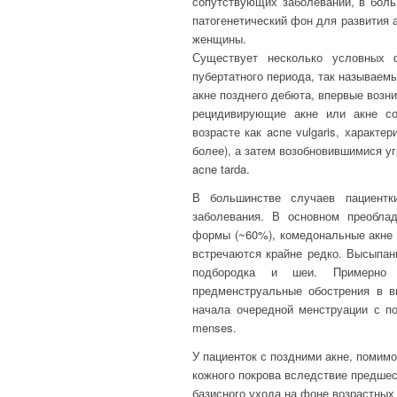
сопутствующих заболеваний, в боль
патогенетический фон для развития 
женщины.
Существует несколько условных
пубертатного периода, так называемы
акне позднего дебюта, впервые возн
рецидивирующие акне или акне с
возрасте как acne vulgaris, характ
более), а затем возобновившимися у
acne tarda.
В большинстве случаев пациент
заболевания. В основном преобла
формы (~60%), комедональные акне 
встречаются крайне редко. Высыпани
подбородка и шеи. Примерно 
предменструальные обострения в в
начала очередной менструации с 
menses.
У пациенток с поздними акне, помим
кожного покрова вследствие предше
базисного ухода на фоне возрастных