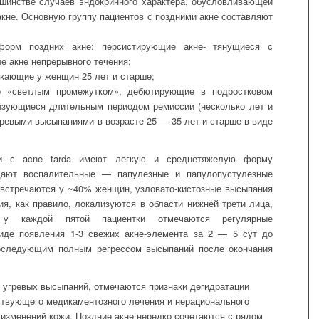
шинстве случаев эндокринного характера, обусловливающей
акн
е
.
Основную группу пациентов с поздними акне составляют
 форм поздних акне:
персистирующие акне- тянущиеся с
е акне непрерывного течения;
икающие у женщин 25 лет и старше;
о «светлым промежутком», дебютирующие в подростковом
еризующиеся длительным периодом ремиссии (несколько лет и
гревыми высыпаниями в возрасте 25 — 35 лет и старше в виде
ки с acne tarda имеют легкую и среднетяжелую форму
дают воспалительные — папулезные и папулопустулезные
встречаются у ~40% женщин, узловато-кистозные высыпания
я, как правило, локализуются в области нижней трети лица,
у каждой пятой пациентки отмечаются регулярные
иде появления 1-3 свежих акне-элемента за 2 — 5 сут до
последующим полным регрессом высыпаний после окончания
о угревых высыпаний, отмечаются признаки дегидратации
ствующего медикаментозного лечения и нерационального
 изменений кожи. Поздние акне нередко сочетаются с рядом