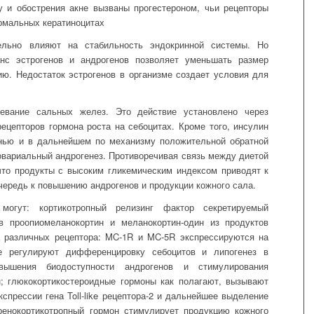
 и обострения акне вызваны прогестероном, чьи рецепторы
рмальных кератиноцитах
ельно влияют на
стабильность эндокринной системы.
Но
нс эстрогенов и андрогенов позволяет уменьшать размер
ию. Недостаток эстрогенов в организме создает условия для
евание сальных желез. Это действие установлено через
цепторов гормона роста на себоцитах. Кроме того, инсулин
енью и в дальнейшем по механизму положительной обратной
овариальный андрогенез. Противоречивая связь между диетой
что продукты с высоким гликемическим индексом приводят к
ередь к повышению андрогенов и продукции кожного сала.
огут: кортикотропный релизинг фактор
секретируемый
 в
проопиомеланокортин
и меланокортин-
один из продуктов
а различных рецептора: MC-1R и MC-5R экспрессируются на
е регулируют дифференцировку себоцитов и липогенез в
ышения биодоступности андрогенов и стимулирования
н;
глюкокортикостероидные гормоны
как полагают, вызывают
спрессии гена Toll-like рецептора-2 и дальнейшее выделение
ренокортикотропный гормон
стимулирует продукцию кожного