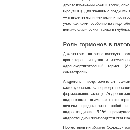
других изменений кожи и волос, опи
гирсутизм). Для женщин с поздними 
— в виде гиперпигментации и поств
участках кожи, особенно на лице, 
помимо физических, также и глубоки
Роль
гормонов в патог
Доказанную патогенетическую р
прогестерон, инсулин и инсулиноп
адренокортикотропный гормон (АК
соматотропин
Андрогены представляются сам
салоотделения
. С периода
половог
формирование
акне
у.
А
ндроген-за
андрогенами, такими как тестостеро
яичники представляют собой ист
андростендиона. ДГЭА преимущес
андростендион производится яичник
Прогестерон ингибирует 5α-редуктаз