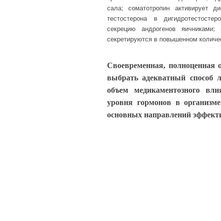
сала;
с
оматотропин
активирует ди
тестостерона в дигидротестосте
секрецию андрогенов яичниками;
секретируются в повышенном количе
Своевременная, полноценная о
выбрать адекватный способ л
объем медикаментозного вл
уровня гормонов в организме
основных направлений эффекти