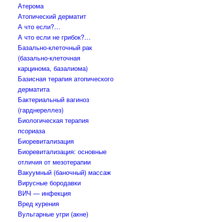
Атерома
Атопический дерматит
А что если?…
А что если не грибок?…
Базально-клеточный рак
(базально-клеточная
карцинома, базалиома)
Базисная терапия атопического
дерматита
Бактериальный вагиноз
(гарднереллез)
Биологическая терапия
псориаза
Биоревитализация
Биоревитализация: основные
отличия от мезотерапии
Вакуумный (баночный) массаж
Вирусные бородавки
ВИЧ — инфекция
Вред курения
Вульгарные угри (акне)