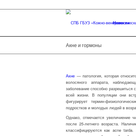
Новости
Акне и гормоны
Акне
— патология, которая относит
волосяного аппарата, наблюдающ
заболевание способно разрешиться с
всей жизни. В популяции они вст
фигурирует термин-физиологичес
подростков и молодых людей в возра
Однако,
отмечается
увеличи
ение
чи
после 25-
летнего
возраст
а
.
Наличи
классифицируются как acne tarda