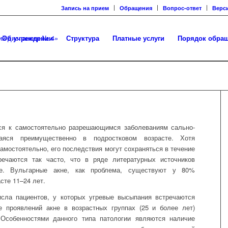
Запись на прием
Обращения
Вопрос-ответ
Верс
Об учреждении
Структура
Платные услуги
Порядок обра
ся к самостоятельно разрешающимся заболеваниям саль
но
-
аяся преимущественно в подростковом возрасте. Хотя
амостоятельно, его последствия могут сохраняться в течение
речаются так часто, что в ряде литературных источников
кие. Вульгарные акне, как проблема, существуют у 80%
сте 11–
24
лет.
сл
а
пациентов, у которых угревые высыпания встречаются
е проявлений акне
в возрастных группах (25 и более лет)
.
Особенностями данного типа патологии являются наличие