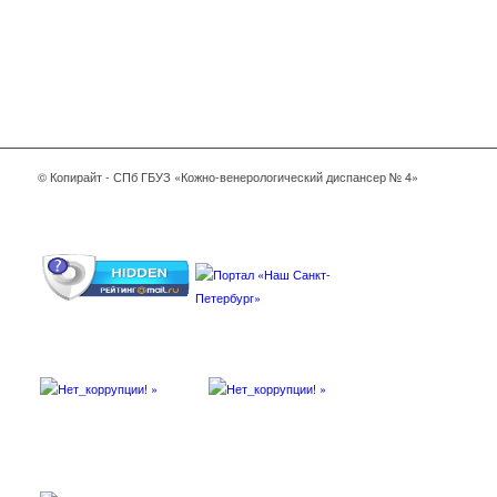
© Копирайт - СПб ГБУЗ «Кожно-венерологический диспансер № 4»