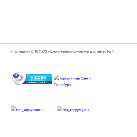
© Копирайт - СПб ГБУЗ «Кожно-венерологический диспансер № 4»