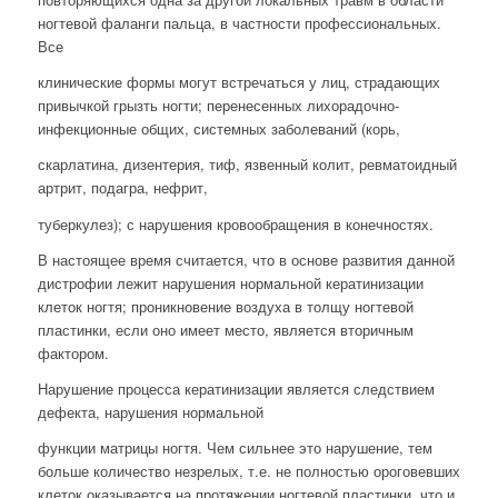
ногтевой фаланги пальца, в частности профессиональных.
Все
клинические формы могут встречаться у лиц, страдающих
привычкой грызть ногти; перенесенных лихорадочно-
инфекционные общих, системных заболеваний (корь,
скарлатина, дизентерия, тиф, язвенный колит, ревматоидный
артрит, подагра, нефрит,
туберкулез); с нарушения кровообращения в конечностях.
В настоящее время считается, что в основе развития данной
дистрофии лежит нарушения нормальной кератинизации
клеток ногтя; проникновение воздуха в толщу ногтевой
пластинки, если оно имеет место, является вторичным
фактором.
Нарушение процесса кератинизации является следствием
дефекта, нарушения нормальной
функции матрицы ногтя. Чем сильнее это нарушение, тем
больше количество незрелых, т.е. не полностью ороговевших
клеток оказывается на протяжении ногтевой пластинки, что и