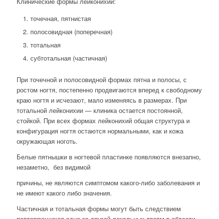
Клинические формы лейконихии:
точечная, пятнистая
полосовидная (поперечная)
тотальная
субтотальная (частичная)
При точечной и полосовидной формах пятна и полосы, с
ростом ногтя, постепенно продвигаются вперед к свободному
краю ногтя и исчезают, мало изменяясь в размерах. При
тотальной лейконихии — клиника остается постоянной,
стойкой. При всех формах лейконихий общая структура и
конфигурация ногтя остаются нормальными, как и кожа
окружающая ноготь.
Белые пятнышки в ногтевой пластинке появляются внезапно,
незаметно, без видимой
причины, не являются симптомом какого-либо заболевания и
не имеют какого либо значения.
Частичная и тотальная формы могут быть следствием
повторяющихся одна за другой локальных травм в области