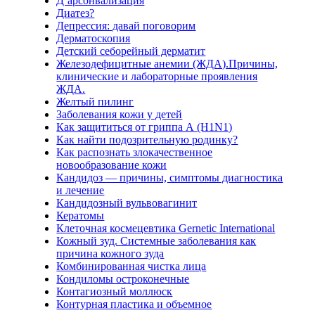
Д’арсонвализация
Диатез?
Депрессия: давай поговорим
Дерматоскопия
Детский себорейный дерматит
Железодефицитные анемии (ЖДА).Причины,
клинические и лабораторные проявления
ЖДА.
Желтый пилинг
Заболевания кожи у детей
Как защититься от гриппа А (H1N1)
Как найти подозрительную родинку?
Как распознать злокачественное
новообразование кожи
Кандидоз — причины, симптомы диагностика
и лечение
Кандидозный вульвовагинит
Кератомы
Клеточная космецевтика Gernetic International
Кожный зуд. Системные заболевания как
причина кожного зуда
Комбинированная чистка лица
Кондиломы остроконечные
Контагиозный моллюск
Контурная пластика и объемное