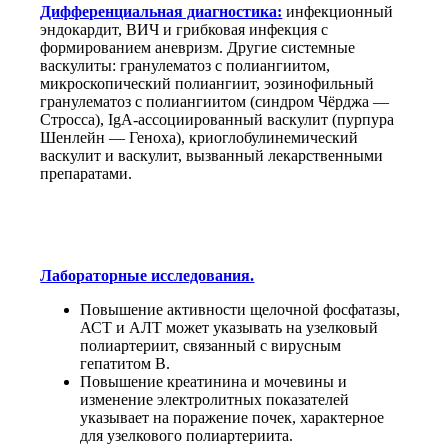
Дифференциальная диагностика:
инфекционный
эндокардит, ВИЧ и грибковая инфекция с
формированием аневризм. Другие системные
васкулиты: гранулематоз с полиангиитом,
микроскопический полиангиит, эозинофильный
гранулематоз с полиангиитом (синдром Чёрджа —
Стросса), IgA-ассоциированный васкулит (пурпура
Шенлейн — Геноха), криоглобулинемический
васкулит и васкулит, вызванный лекарственными
препаратами.
Лабораторные исследования.
Повышение активности щелочной фосфатазы,
АСТ и АЛТ может указывать на узелковый
полиартериит, связанный с вирусным
гепатитом B.
Повышение креатинина и мочевины и
изменение электролитных показателей
указывает на поражение почек, характерное
для узелкового полиартериита.