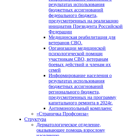
результатах использования
бюджетных ассигнований
федерального бюджета,
предусмотренных на реализацию
инициатив Президента Российской
Федерации
Медицинская реабилитация для
ветеранов СВО.
Организации медицинской
психологической помощи
участникам СВО, ветеранам
боевых действий и членам их
семей
Информирование населения о
результатах использования
бюджетных ассигнований
регионального бюджета,
предусмотренных на программу
капитального ремонта в 2024г.
Антимонопольный комплаенс
«Страничка Профсоюза»
Структура
Дерматологическое отделение,
оказывающее помощь взрослому
населению