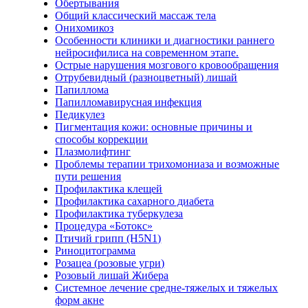
Обертывания
Общий классический массаж тела
Онихомикоз
Особенности клиники и диагностики раннего
нейросифилиса на современном этапе.
Острые нарушения мозгового кровообращения
Отрубевидный (разноцветный) лишай
Папиллома
Папилломавирусная инфекция
Педикулез
Пигментация кожи: основные причины и
способы коррекции
Плазмолифтинг
Проблемы терапии трихомониаза и возможные
пути решения
Профилактика клещей
Профилактика сахарного диабета
Профилактика туберкулеза
Процедура «Ботокс»
Птичий грипп (H5N1)
Риноцитограмма
Розацеа (розовые угри)
Розовый лишай Жибера
Системное лечение средне-тяжелых и тяжелых
форм акне