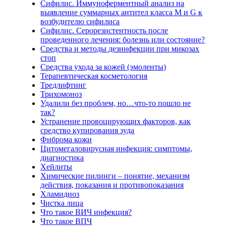
Сифилис. Иммуноферментный анализ на
выявление суммарных антител класса M и G к
возбудителю сифилиса
Сифилис. Серорезистентность после
проведенного лечения: болезнь или состояние?
Средства и методы дезинфекции при микозах
стоп
Средства ухода за кожей (эмоленты)
Терапевтическая косметология
Тредлифтинг
Трихомоноз
Удалили без проблем, но…что-то пошло не
так?
Устранение провоцирующих факторов, как
средство купирования зуда
Фиброма кожи
Цитомегаловирусная инфекция: симптомы,
диагностика
Хейлиты
Химические пилинги – понятие, механизм
действия, показания и противопоказания
Хламидиоз
Чистка лица
Что такое ВИЧ инфекция?
Что такое ВПЧ