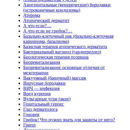
Аногенитальные (венерические) бородавки
(остроконечные кондиломы)
Атерома
Атопический дерматит
А что если?…
А что если не грибок?…
Базально-клеточный рак (базально-клеточная
карцинома, базалиома)
Базисная терапия атопического дерматита
Бактериальный вагиноз (гарднереллез)
Биологическая терапия псориаза
Биоревитализация
Биоревитализация: основные отличия от
мезотерапии
Вакуумный (баночный) массаж
Вирусные бородавки
ВИЧ — инфекция
Вред курения
Вульгарные угри (акне)
Генитальный герпес
Глаз дерматолога
Гонорея
Грибок! Что нужно знать для защиты от него?
Грипп