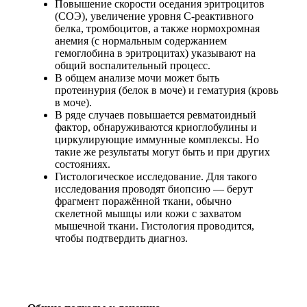
Повышение скорости оседания эритроцитов
(СОЭ), увеличение уровня С-реактивного
белка, тромбоцитов, а также нормохромная
анемия (с нормальным содержанием
гемоглобина в эритроцитах) указывают на
общий воспалительный процесс.
В общем анализе мочи может быть
протеинурия (белок в моче) и гематурия (кровь
в моче).
В ряде случаев повышается ревматоидный
фактор, обнаруживаются криоглобулины и
циркулирующие иммунные комплексы. Но
такие же результаты могут быть и при других
состояниях.
Гистологическое исследование. Для такого
исследования проводят биопсию — берут
фрагмент поражённой ткани, обычно
скелетной мышцы или кожи с захватом
мышечной ткани. Гистология проводится,
чтобы подтвердить диагноз.