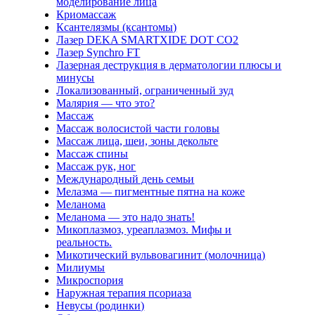
моделирование лица
Криомассаж
Ксантелязмы (ксантомы)
Лазер DEKA SMARTXIDE DOT CO2
Лазер Synchro FT
Лазерная деструкция в дерматологии плюсы и
минусы
Локализованный, ограниченный зуд
Малярия — что это?
Массаж
Массаж волосистой части головы
Массаж лица, шеи, зоны декольте
Массаж спины
Массаж рук, ног
Международный день семьи
Мелазма — пигментные пятна на коже
Меланома
Меланома — это надо знать!
Микоплазмоз, уреаплазмоз. Мифы и
реальность.
Микотический вульвовагинит (молочница)
Милиумы
Микроспория
Наружная терапия псориаза
Невусы (родинки)