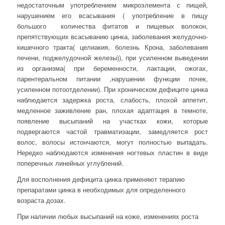
недостаточным употреблением микроэлемента с пищей,
нарушением его всасывания ( употребление в пищу
большого количества фитатов и пищевых волокон,
препятствующих всасыванию цинка, заболевания желудочно-
кишечного тракта( целиакия, болезнь Крона, заболевания
печени, поджелудочной железы)), при усиленном выведении
из организма( при беременности, лактации, ожогах,
парентеральном питании ,нарушении функции почек,
усиленном потоотделении). При хроническом дефиците цинка
наблюдается задержка роста, слабость, плохой аппетит,
медленное заживление ран, плохая адаптация в темноте,
появление высыпаний на участках кожи, которые
подвергаются частой травматизации, замедляется рост
волос, волосы истончаются, могут полностью выпадать.
Нередко наблюдаются изменения ногтевых пластин в виде
поперечных линейных углублений.
Для восполнения дефицита цинка применяют терапию
препаратами цинка в необходимых для определенного
возраста дозах.
При наличии любых высыпаний на коже, изменениях роста