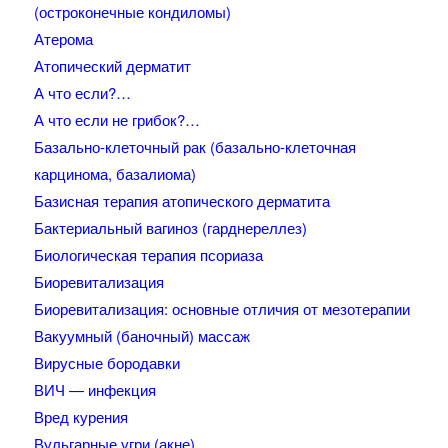
(остроконечные кондиломы)
Атерома
Атопический дерматит
А что если?…
А что если не грибок?…
Базально-клеточный рак (базально-клеточная
карцинома, базалиома)
Базисная терапия атопического дерматита
Бактериальный вагиноз (гарднереллез)
Биологическая терапия псориаза
Биоревитализация
Биоревитализация: основные отличия от мезотерапии
Вакуумный (баночный) массаж
Вирусные бородавки
ВИЧ — инфекция
Вред курения
Вульгарные угри (акне)