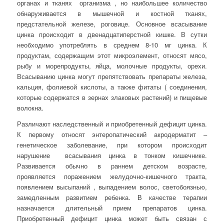
органах и тканях организма , но наибольшее количество
обнаруживается в мышечной и костной тканях,
предстательной железе, роговице. Основное всасывание
цинка происходит в двенадцатиперстной кишке. В сутки
необходимо употреблять в среднем 8-10 мг цинка. К
продуктам, содержащим этот микроэлемент, относят мясо,
рыбу и морепродукты, яйца, молочные продукты, орехи.
Всасыванию цинка могут препятствовать препараты железа,
кальция, фолиевой кислоты, а также фитаты ( соединения,
которые содержатся в зернах злаковых растений) и пищевые
волокна.
Различают наследственный и приобретенный дефицит цинка.
К первому относят энтеропатический акродерматит –
генетическое заболевание, при котором происходит
нарушение всасывания цинка в тонком кишечнике.
Развивается обычно в раннем детском возрасте,
проявляется поражением желудочно-кишечного тракта,
появлением высыпаний , выпадением волос, светобоязнью,
замедленным развитием ребенка. В качестве терапии
назначается длительный прием препаратов цинка.
Приобретенный дефицит цинка может быть связан с