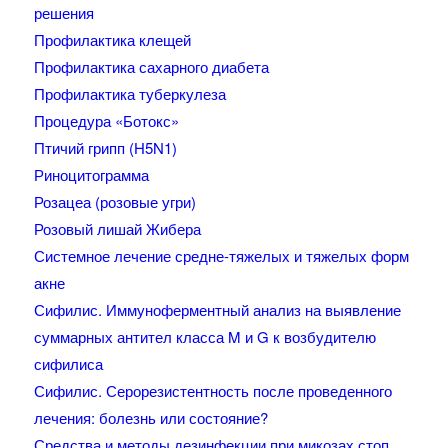
решения
Профилактика клещей
Профилактика сахарного диабета
Профилактика туберкулеза
Процедура «Ботокс»
Птичий грипп (H5N1)
Риноцитограмма
Розацеа (розовые угри)
Розовый лишай Жибера
Системное лечение средне-тяжелых и тяжелых форм
акне
Сифилис. Иммуноферментный анализ на выявление
суммарных антител класса M и G к возбудителю
сифилиса
Сифилис. Серорезистентность после проведенного
лечения: болезнь или состояние?
Средства и методы дезинфекции при микозах стоп