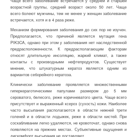
Чаще всего заболевание встречается у средней и старшей
возрастной группы, средний возраст около 50 лет. Чаще
всего болеют мужчины, тем не менее у женщин заболевание
встречается, хотя и в 4 раза реже.
Механизм формирования заболевания до сих пор не изучен.
Предполагается, что причиной является мутация гена
PIK3CA, однако при этом у заболевания нет наследственной
предрасположенности. К предрасполагающим факторам
относят длительную инсоляцию, жаркий климат, а также
контакты с производными нефтепродуктов. Существует
мнение, что штукатурным кератоз является одним из
вариантов себорейного кератоза.
Клинически заболевание проявляется множественными
гиперкераготическими папулами размером до 5 мм
сероватого, белесого, реже коричневатого цвета. Чаще всего
присутствует и выраженный ксероз (сухость) кожи. Наиболее
часто высыпания располагаются в области нижней трети
голеней и в области лодыжек, реже в области кистей. При
соскабливании легко удаляются, не кровоточат, однако снова
появляются на прежних местах. Субъективные ощущения и
дискомфорт высыпания не доставляют.