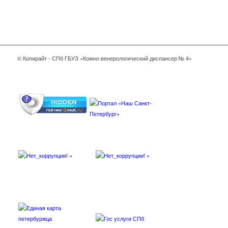
© Копирайт - СПб ГБУЗ «Кожно-венерологический диспансер № 4»