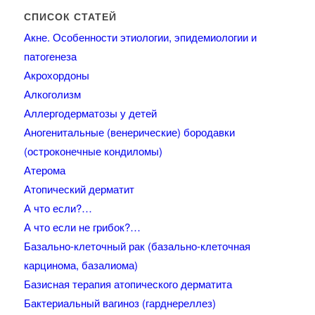
СПИСОК СТАТЕЙ
Акне. Особенности этиологии, эпидемиологии и
патогенеза
Акрохордоны
Алкоголизм
Аллергодерматозы у детей
Аногенитальные (венерические) бородавки
(остроконечные кондиломы)
Атерома
Атопический дерматит
А что если?…
А что если не грибок?…
Базально-клеточный рак (базально-клеточная
карцинома, базалиома)
Базисная терапия атопического дерматита
Бактериальный вагиноз (гарднереллез)