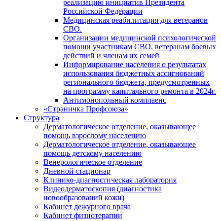
реализацию инициатив Президента
Российской Федерации
Медицинская реабилитация для ветеранов
СВО.
Организации медицинской психологической
помощи участникам СВО, ветеранам боевых
действий и членам их семей
Информирование населения о результатах
использования бюджетных ассигнований
регионального бюджета, предусмотренных
на программу капитального ремонта в 2024г.
Антимонопольный комплаенс
«Страничка Профсоюза»
Структура
Дерматологическое отделение, оказывающее
помощь взрослому населению
Дерматологическое отделение, оказывающее
помощь детскому населению
Венерологическое отделение
Дневной стационар
Клинико-диагностическая лаборатория
Видеодерматоскопия (диагностика
новообразований кожи)
Кабинет дежурного врача
Кабинет физиотерапии