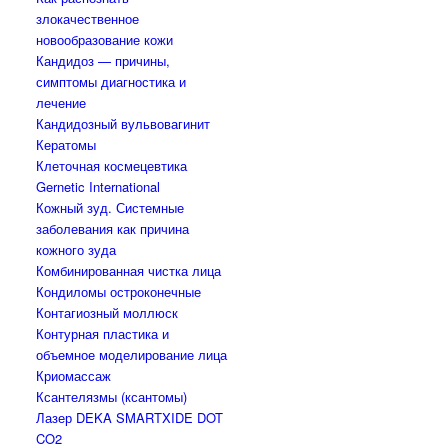
злокачественное
новообразование кожи
Кандидоз — причины,
симптомы диагностика и
лечение
Кандидозный вульвовагинит
Кератомы
Клеточная космецевтика
Gernetic International
Кожный зуд. Системные
заболевания как причина
кожного зуда
Комбинированная чистка лица
Кондиломы остроконечные
Контагиозный моллюск
Контурная пластика и
объемное моделирование лица
Криомассаж
Ксантелязмы (ксантомы)
Лазер DEKA SMARTXIDE DOT
CO2