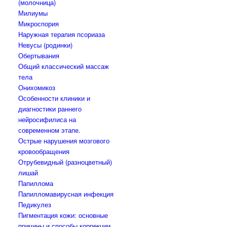
(молочница)
Милиумы
Микроспория
Наружная терапия псориаза
Невусы (родинки)
Обертывания
Общий классический массаж
тела
Онихомикоз
Особенности клиники и
диагностики раннего
нейросифилиса на
современном этапе.
Острые нарушения мозгового
кровообращения
Отрубевидный (разноцветный)
лишай
Папиллома
Папилломавирусная инфекция
Педикулез
Пигментация кожи: основные
причины и способы коррекции