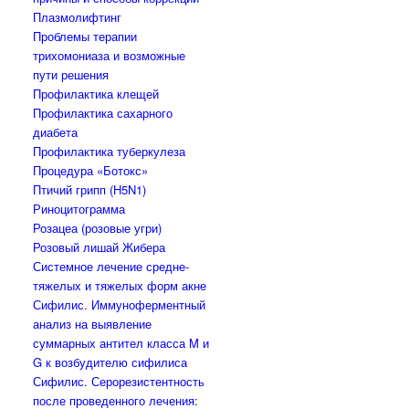
Плазмолифтинг
Проблемы терапии
трихомониаза и возможные
пути решения
Профилактика клещей
Профилактика сахарного
диабета
Профилактика туберкулеза
Процедура «Ботокс»
Птичий грипп (H5N1)
Риноцитограмма
Розацеа (розовые угри)
Розовый лишай Жибера
Системное лечение средне-
тяжелых и тяжелых форм акне
Сифилис. Иммуноферментный
анализ на выявление
суммарных антител класса M и
G к возбудителю сифилиса
Сифилис. Серорезистентность
после проведенного лечения: