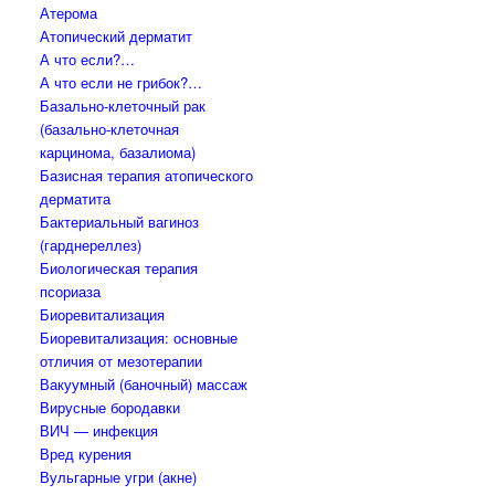
Атерома
Атопический дерматит
А что если?…
А что если не грибок?…
Базально-клеточный рак
(базально-клеточная
карцинома, базалиома)
Базисная терапия атопического
дерматита
Бактериальный вагиноз
(гарднереллез)
Биологическая терапия
псориаза
Биоревитализация
Биоревитализация: основные
отличия от мезотерапии
Вакуумный (баночный) массаж
Вирусные бородавки
ВИЧ — инфекция
Вред курения
Вульгарные угри (акне)