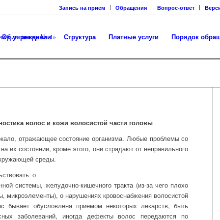
Запись на прием
Обращения
Вопрос-ответ
Верс
Об учреждении
Структура
Платные услуги
Порядок обра
ностика волос и кожи волосистой части головы
ркало, отражающее состояние организма. Любые проблемы со
на их состоянии, кроме этого, они страдают от неправильного
окружающей среды.
ьствовать о
ной системы, желудочно-кишечного тракта (из-за чего плохо
ы, микроэлементы), о нарушениях кровоснабжения волосистой
ос бывает обусловлена приемом некоторых лекарств, быть
сных заболеваний, иногда дефекты волос передаются по