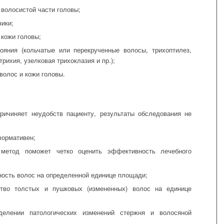
 волосистой части головы;
чики;
 кожи головы;
ояния (кольчатые или перекрученные волосы, трихоптилез,
трихия, узелковая трихоклазия и пр.);
волос и кожи головы.
ричиняет неудобств пациенту, результаты обследования не
формативен;
метод поможет четко оценить эффективность лечебного
ность волос на определенной единице площади;
ство толстых и пушковых (измененных) волос на единице
елении патологических изменений стержня и волосяной