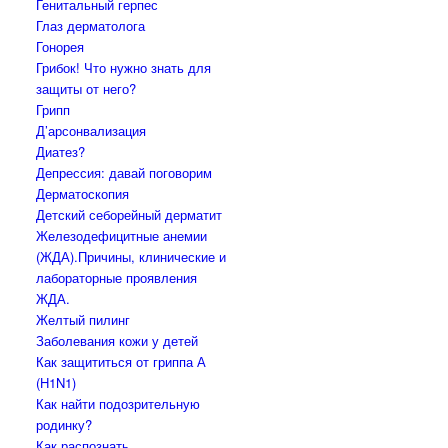
Генитальный герпес
Глаз дерматолога
Гонорея
Грибок! Что нужно знать для
защиты от него?
Грипп
Д’арсонвализация
Диатез?
Депрессия: давай поговорим
Дерматоскопия
Детский себорейный дерматит
Железодефицитные анемии
(ЖДА).Причины, клинические и
лабораторные проявления
ЖДА.
Желтый пилинг
Заболевания кожи у детей
Как защититься от гриппа А
(H1N1)
Как найти подозрительную
родинку?
Как распознать