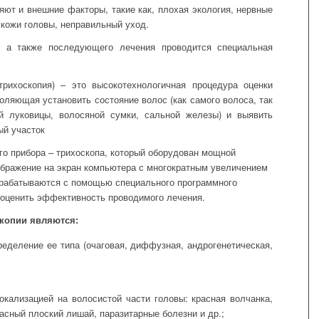
яют и внешние факторы, такие как, плохая экология, нервные
 кожи головы, неправильный уход.
, а также последующего лечения проводится специальная
трихоскопия) – это высокотехнологичная процедура оценки
воляющая установить состояние волос (как самого волоса, так
й луковицы, волосяной сумки, сальной железы) и выявить
ый участок
о прибора – трихоскопа, который оборудован мощной
ображение на экран компьютера с многократным увеличением
обрабатываются с помощью специального программного
 оценить эффективность проводимого лечения.
копии являются:
ределение ее типа (очаговая, диффузная, андрогенетическая,
окализацией на волосистой части головы: красная волчанка,
асный плоский лишай, паразитарные болезни и др.;