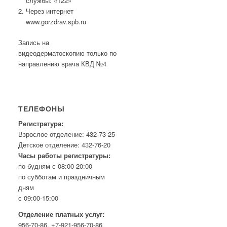
службы: «122»
Через интернет
www.gorzdrav.spb.ru
Запись на
видеодерматоскопию только по
направлению врача КВД №4
ТЕЛЕФОНЫ
Регистратура:
Взрослое отделение: 432-73-25
Детское отделение: 432-76-20
Часы работы регистратуры:
по будням с 08:00-20:00
по субботам и праздничным
дням
с 09:00-15:00
Отделение платных услуг:
956-70-86, +7-921-956-70-86