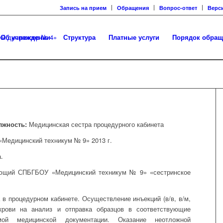
Запись на прием
Обращения
Вопрос-ответ
Верс
Об учреждении
Структура
Платные услуги
Порядок обращ
лжность:
Медицинская сестра процедурного кабинета
Медицинский техникум № 9» 2013 г.
.
ющий СПБГБОУ «Медицинский техникум № 9» «сестринское
 в процедурном кабинете. Осуществление инъекций (в/в, в/м,
 крови на анализ и отправка образцов в соответствующие
мой медицинской документации. Оказание неотложной