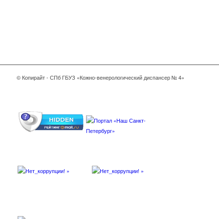
© Копирайт - СПб ГБУЗ «Кожно-венерологический диспансер № 4»