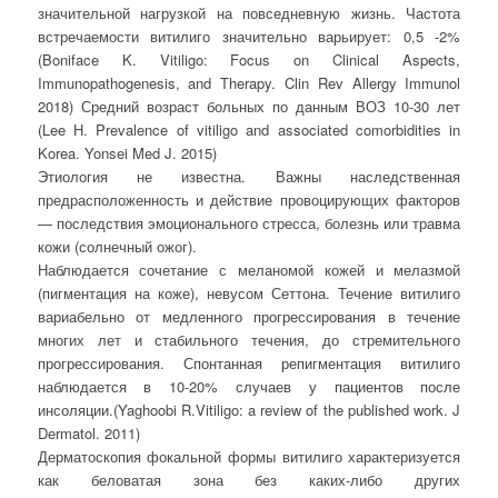
значительной нагрузкой на повседневную жизнь. Частота
встречаемости витилиго значительно варьирует: 0,5 -2%
(Boniface K. Vitiligo: Focus on Clinical Aspects,
Immunopathogenesis, and Therapy. Clin Rev Allergy Immunol
2018) Средний возраст больных по данным ВОЗ 10-30 лет
(Lee H. Prevalence of vitiligo and associated comorbidities in
Korea. Yonsei Med J. 2015)
Этиология не известна. Важны наследственная
предрасположенность и действие провоцирующих факторов
— последствия эмоционального стресса, болезнь или травма
кожи (солнечный ожог).
Наблюдается сочетание с меланомой кожей и мелазмой
(пигментация на коже), невусом Сеттона. Течение витилиго
вариабельно от медленного прогрессирования в течение
многих лет и стабильного течения, до стремительного
прогрессирования. Спонтанная репигментация витилиго
наблюдается в 10-20% случаев у пациентов после
инсоляции.(Yaghoobi R.Vitiligo: a review of the published work. J
Dermatol. 2011)
Дерматоскопия фокальной формы витилиго характеризуется
как беловатая зона без каких-либо других