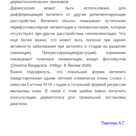
дерматоскопических признаков.
Дермоскопия может быть использована для
дифференциации витилиго от другие депигментирующие
расстройства. Витилиго обычно показывает остаточная
перифолликулярная пигментация и телеангиэктазия, которые
отсутствуют при других расстройствах гипопигментации. Что
еще более важно, это может быть полезно при оценке
активности заболевания при витилиго и стадии ео развития
(эволюции). Прогрессирующие(растущие) поражения
показывают точечную пигментацию вокруг фолликулов
(Christina Bergqvista .Vitiligo: A Review 2020)
Важно подчеркнуть, что локальная форма витилиго
(представленная одним пятном) клинически очень схожа с
невусом Сеттона III-IV стадии и тотальной формой регрессии
меланомы кожи. В связи с этим крайне важно получить
консультацию дерматолога для правильной постановки
диагноза.
Павлова А.Г.