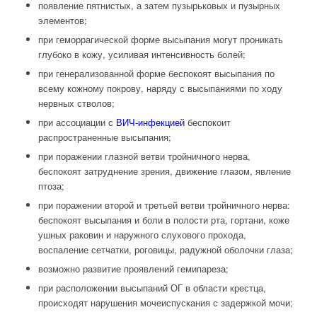
появление пятнистых, а затем пузырьковых и пузырных
элементов;
при геморрагической форме высыпания могут проникать
глубоко в кожу, усиливая интенсивность болей;
при генерализованной форме беспокоят высыпания по
всему кожному покрову, наряду с высыпаниями по ходу
нервных стволов;
при ассоциации с
ВИЧ-инфекцией
беспокоит
распространенные высыпания;
при поражении глазной ветви тройничного нерва,
беспокоят затруднение зрения, движение глазом, явление
птоза;
при поражении второй и третьей ветви тройничного нерва:
беспокоят высыпания и боли в полости рта, гортани, коже
ушных раковин и наружного слухового прохода,
воспаление сетчатки, роговицы, радужной оболочки глаза;
возможно развитие проявлений гемипареза;
при расположении высыпаний ОГ в области крестца,
происходят нарушения мочеиспускания с задержкой мочи;