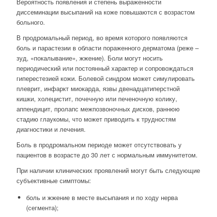
Вероятность появления и степень выраженности
диссеминации высыпаний на коже повышаются с возрастом
больного.
В продромальный период, во время которого появляются
боль и парастезии в области пораженного дерматома (реже –
зуд, «покалывание», жжение). Боли могут носить
периодический или постоянный характер и сопровождаться
гиперестезией кожи. Болевой синдром может симулировать
плеврит, инфаркт миокарда, язвы двенадцатиперстной
кишки, холецистит, почечную или печеночную колику,
аппендицит, пролапс межпозвоночных дисков, раннюю
стадию глаукомы, что может приводить к трудностям
диагностики и лечения.
Боль в продромальном периоде может отсутствовать у
пациентов в возрасте до 30 лет с нормальным иммунитетом.
При наличии клинических проявлений могут быть следующие
субъективные симптомы:
боль и жжение в месте высыпания и по ходу нерва
(сегмента);