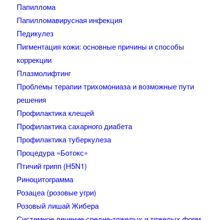
Папиллома
Папилломавирусная инфекция
Педикулез
Пигментация кожи: основные причины и способы
коррекции
Плазмолифтинг
Проблемы терапии трихомониаза и возможные пути
решения
Профилактика клещей
Профилактика сахарного диабета
Профилактика туберкулеза
Процедура «Ботокс»
Птичий грипп (H5N1)
Риноцитограмма
Розацеа (розовые угри)
Розовый лишай Жибера
Системное лечение средне-тяжелых и тяжелых форм