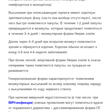
лимфоцитоза и моноцитоза).
Высыпания при опоясывающем герпесе имеют короткую
эритематозную фазу (часто она вообще отсутствует), после
чего быстро появляются папулы. В течение 1-2 дней папулы
превращаются в везикулы, которые продолжают появляться
в течение 3–4 дней – везикулярная форма Herpes zoster.
Далее через 3–5 дней при вскрытии везикул появляются
эрозии и образуются корочки. Корочки обычно исчезают к
концу 3-й или 4-й недели заболевания.
При более легкой, абортивной форме Herpes zoster в очагах
гиперемии также появляются папулы, но пузырьки не
развиваются.
Генерализованная форма характеризуется появлением
везикулярных высыпаний по всему кожному покрову наряду
с высыпаниями по ходу нервного ствола.
При наличии иммунной недостаточности (в том числе, при
ВИЧ-инфекции
) кожные проявления могут появляться вдали
от пораженного дерматома – диссеминированная форма ОГ.