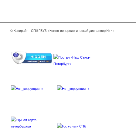
© Копирайт - СПб ГБУЗ «Кожно-венерологический диспансер № 4»