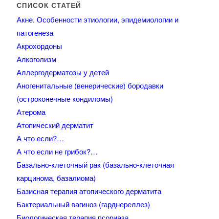
СПИСОК СТАТЕЙ
Акне. Особенности этиологии, эпидемиологии и
патогенеза
Акрохордоны
Алкоголизм
Аллергодерматозы у детей
Аногенитальные (венерические) бородавки
(остроконечные кондиломы)
Атерома
Атопический дерматит
А что если?…
А что если не грибок?…
Базально-клеточный рак (базально-клеточная
карцинома, базалиома)
Базисная терапия атопического дерматита
Бактериальный вагиноз (гарднереллез)
Биологическая терапия псориаза