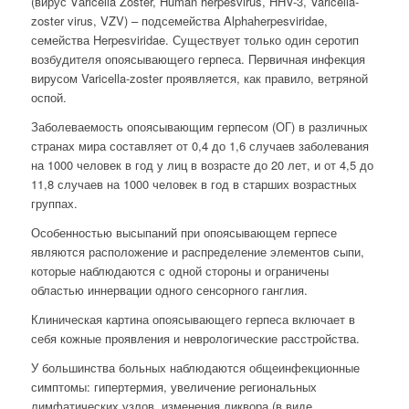
(вирус Vаricella Zoster, Human herpesvirus, HHV-3, Varicella-
zoster virus, VZV) – подсемейства Alphаherpesviridae,
семейства Herpesviridae. Существует только один серотип
возбудителя опоясывающего герпеса. Первичная инфекция
вирусом Varicella-zoster проявляется, как правило, ветряной
оспой.
Заболеваемость опоясывающим герпесом (ОГ) в различных
странах мира составляет от 0,4 до 1,6 случаев заболевания
на 1000 человек в год у лиц в возрасте до 20 лет, и от 4,5 до
11,8 случаев на 1000 человек в год в старших возрастных
группах.
Особенностью высыпаний при опоясывающем герпесе
являются расположение и распределение элементов сыпи,
которые наблюдаются с одной стороны и ограничены
областью иннервации одного сенсорного ганглия.
Клиническая картина опоясывающего герпеса включает в
себя кожные проявления и неврологические расстройства.
У большинства больных наблюдаются общеинфекционные
симптомы: гипертермия, увеличение региональных
лимфатических узлов, изменения ликвора (в виде