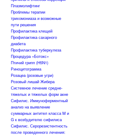
Плазмолифтинг
Проблемы терапии
трихомониаза и возможные
пути решения
Профилактика клещей
Профилактика сахарного
диабета
Профилактика туберкулеза
Процедура «Ботокс»
Птичий грипп (H5N1)
Риноцитограмма
Розацеа (розовые угри)
Розовый лишай Жибера
Системное лечение средне-
тяжелых и тяжелых форм акне
Сифилис. Иммуноферментный
анализ на выявление
суммарных антител класса M и
G к возбудителю сифилиса
Сифилис. Серорезистентность
после проведенного лечения: