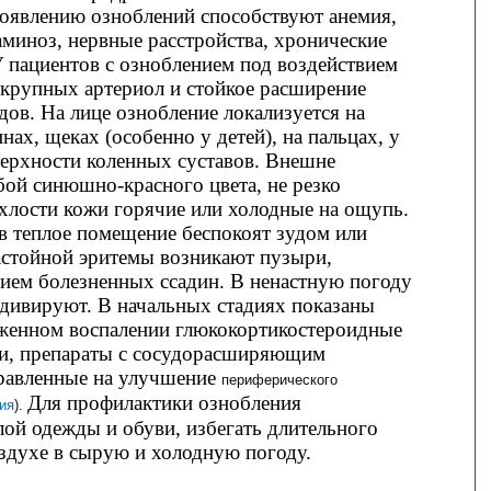
Появлению озноблений способствуют
анемия
,
аминоз, нервные расстройства, хронические
 пациентов с озноблением под воздействием
 крупных артериол и стойкое расширение
ов. На лице ознобление локализуется на
ах, щеках (особенно у детей), на пальцах, у
ерхности коленных суставов. Внешне
бой синюшно-красного цвета, не резко
хлости кожи горячие или холодные на ощупь.
в теплое помещение беспокоят зудом или
астойной эритемы возникают пузыри,
ием болезненных ссадин. В ненастную погоду
дивируют. В начальных стадиях показаны
женном воспалении глюкокортикостероидные
зи, препараты с сосудорасширяющим
равленные на улучшение
периферического
Для профилактики ознобления
ия
).
ой одежды и обуви, избегать длительного
здухе в сырую и холодную погоду.