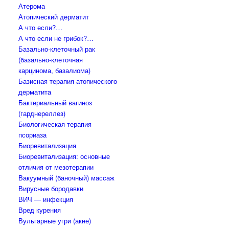
Атерома
Атопический дерматит
А что если?…
А что если не грибок?…
Базально-клеточный рак
(базально-клеточная
карцинома, базалиома)
Базисная терапия атопического
дерматита
Бактериальный вагиноз
(гарднереллез)
Биологическая терапия
псориаза
Биоревитализация
Биоревитализация: основные
отличия от мезотерапии
Вакуумный (баночный) массаж
Вирусные бородавки
ВИЧ — инфекция
Вред курения
Вульгарные угри (акне)