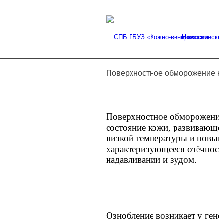
Новости
Поверхностное обморожение к
Поверхностное обморожение
состояние кожи, развивающе
низкой температуры и повы
характеризующееся отёчно
надавливании и зудом.
Ознобление возникает у ге