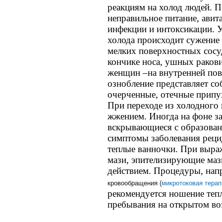
реакциям на холод людей. 
неправильное питание, авит
инфекции и интоксикации. У
холода происходит сужение
мелких поверхностных сосуд
кончике носа, ушных раковин
женщин –на внутренней пов
ознобление представляет со
очерченные, отечные припу
При переходе из холодного 
жжением. Иногда на фоне з
вскрывающиеся с образован
симптомы заболевания реци
теплые ванночки. При выра
мази, эпителизирующие ма
действием. Процедуры, нап
кровообращения (
микротоковая терап
рекомендуется ношение тепл
пребывания на открытом во