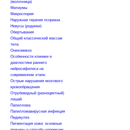
(молочница)
Милиумы
Микроспория
Наружная терапия псориаза
Невусы (родинки)
Обертывания
Общий классический массаж
тела
Онихомикоз
Особенности клиники и
диагностики раннего
нейросифилиса на
современном этапе.
Острые нарушения мозгового
кровообращения
Отрубевидный (разноцветный)
лишай
Папиллома
Папилломавирусная инфекция
Педикулез
Пигментация кожи: основные
причины и способы коррекции