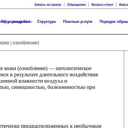
Запись на прием
Обращения
Вопрос-ответ
Верс
Об учреждении
Структура
Платные услуги
Порядок обра
ожи ( ознобление)
 кожи (ознобление) — патологическое
еся в результате длительного воздействия
шенной влажности воздуха и
стью, синюшностью, болезненностью при
нетически предрасположенных к необычным