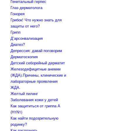
Генитальный герпес
Глаз дерматолога
Гонорея
Грибок! Что нужно знать для
защиты от него?
Грипп
Д’арсонвализация
Диатез?
Депрессия: давай поговорим
Дерматоскопия
Детский себорейный дерматит
Железодефицитные анемии
(ЖДА).Причины, клинические и
лабораторные проявления
ЖДА.
Желтый пилинг
Заболевания кожи у детей
Как защититься от гриппа А
(H1N1)
Как найти подозрительную
родинку?
Как распознать