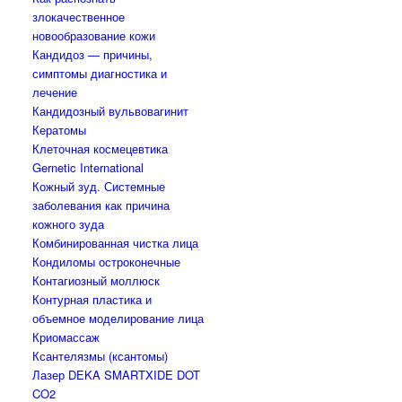
злокачественное
новообразование кожи
Кандидоз — причины,
симптомы диагностика и
лечение
Кандидозный вульвовагинит
Кератомы
Клеточная космецевтика
Gernetic International
Кожный зуд. Системные
заболевания как причина
кожного зуда
Комбинированная чистка лица
Кондиломы остроконечные
Контагиозный моллюск
Контурная пластика и
объемное моделирование лица
Криомассаж
Ксантелязмы (ксантомы)
Лазер DEKA SMARTXIDE DOT
CO2