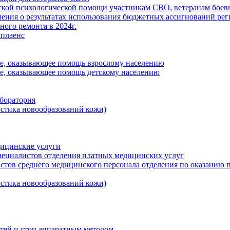
кой психологической помощи участникам СВО, ветеранам боевы
ения о результатах использования бюджетных ассигнований ре
ного ремонта в 2024г.
плаенс
ие, оказывающее помощь взрослому населению
ие, оказывающее помощь детскому населению
боратория
стика новообразований кожи)
дицинские услуги
пециалистов отделения платных медицинских услуг
стов среднего медицинского персонала отделения по оказанию
стика новообразований кожи)
тей и стоп аппаратным методом