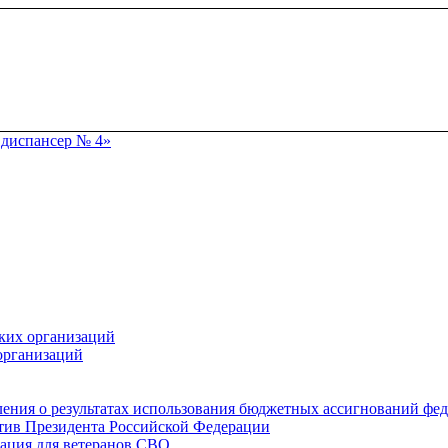
ких организаций
организаций
ения о результатах использования бюджетных ассигнований фе
тив Президента Российской Федерации
ация для ветеранов СВО.