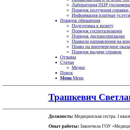
Лаборатория ПЦР (полимераз
Порядок получения справки 
Информация платные услуг
Порядок обращения
Подготовка к визиту
Порядок госпитализации
Порядок диспансеризации
Правила направления на ко
Право на внеочередное ока
Порядок выдачи справок
Отзывы
Статьи
Медиа
Поиск
Menu
Menu
Трашкевич Светла
Должность:
Медицинская сестра. I ква
Опыт работы:
Закончила ГОУ «Медицин