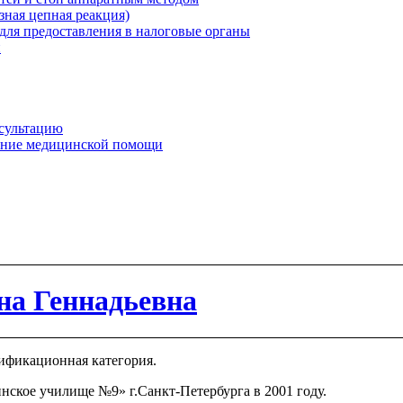
ная цепная реакция)
для предоставления в налоговые органы
и
нсультацию
зание медицинской помощи
на Геннадьевна
лификационная категория.
ское училище №9» г.Санкт-Петербурга в 2001 году.