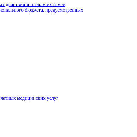
х действий и членам их семей
гионального бюджета, предусмотренных
 платных медицинских услуг