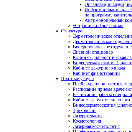
Организации медицинс
Информирование насел
на программу капиталь
Антимонопольный ком
«Страничка Профсоюза»
Структура
Дерматологическое отделен
Дерматологическое отделен
Венерологическое отделение
Дневной стационар
Клинико-диагностическая ла
Видеодерматоскопия (диагно
Кабинет дежурного врача
Кабинет физиотерапии
Платные услуги
Прейскурант на платные ме
Расписание приема врачей с
Расписание работы специали
Кабинет дерматовенеролога
Видеодерматоскопия (диагно
Трихология
Лазеротерапия
Косметология
Лазерная косметология
Профилактика и лечение ног