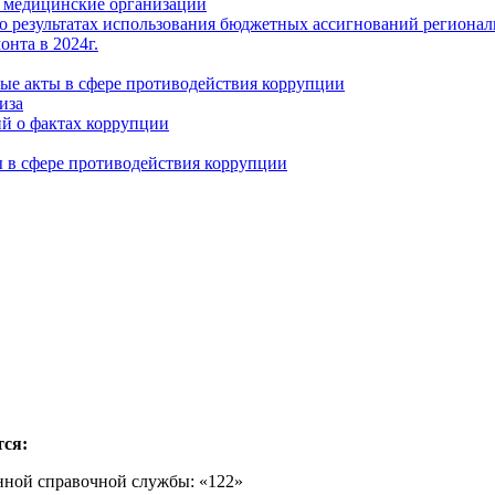
 медицинские организации
 результатах использования бюджетных ассигнований регионал
нта в 2024г.
ые акты в сфере противодействия коррупции
иза
ий о фактах коррупции
в сфере противодействия коррупции
тся:
ной справочной службы: «122»