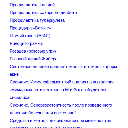
Профилактика клещей
Профилактика сахарного диабета
Профилактика туберкулеза
Процедура «Ботокс»
Птичий грипп (H5N1)
Риноцитограмма
Розацеа (розовые угри)
Розовый лишай Жибера
Системное лечение средне-тяжелых и тяжелых форм
акне
Сифилис. Иммуноферментный анализ на выявление
суммарных антител класса M и G к возбудителю
сифилиса
Сифилис. Серорезистентность после проведенного
лечения: болезнь или состояние?
Средства и методы дезинфекции при микозах стоп
Средства ухода за кожей (эмоленты)