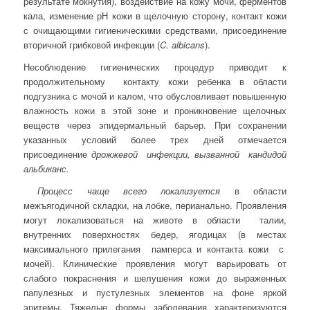
результате мокнутия), воздействие на кожу мочи, ферментов
кала, изменение рН кожи в щелочную сторону, контакт кожи
с очищающими гигиеническими средствами, присоединение
вторичной грибковой инфекции (
C
.
albicans
).
Несоблюдение гигиенических процедур приводит к
продолжительному контакту кожи ребенка в области
подгузника с мочой и калом, что обусловливает повышенную
влажность кожи в этой зоне и проникновение щелочных
веществ через эпидермальный барьер. При сохранении
указанных условий более трех дней отмечается
присоединение
дрожжевой инфекции, вызванной кандидой
альбиканс.
Процесс чаще всего локализуется
в области
межъягодичной складки, на лобке, перианально. Проявления
могут локализоваться на животе в области талии,
внутренних поверхностях бедер, ягодицах (в местах
максимального прилегания памперса и контакта кожи с
мочей). Клинические проявления могут варьировать от
слабого покраснения и шелушения кожи до выраженных
папулезных и пустулезных элементов на фоне яркой
эритемы. Тяжелые формы заболевания характеризуются