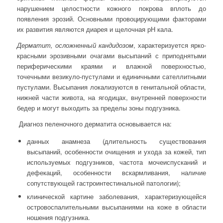
нарушением целостности кожного покрова вплоть до
появления эрозий. Основными провоцирующими факторами
их развития являются диарея и щелочная рН кала.
Дерматит, осложненный кандидозом
, характеризуется ярко-
красными эрозивными очагами высыпаний с приподнятыми
периферическими краями и влажной поверхностью,
точечными везикуло-пустулами и единичными сателлитными
пустулами. Высыпания локализуются в генитальной области,
нижней части живота, на ягодицах, внутренней поверхности
бедер и могут выходить за пределы зоны подгузника.
Диагноз пеленочного дерматита основывается на:
данных анамнеза (длительность существования
высыпаний, особенности очищения и ухода за кожей, тип
используемых подгузников, частота мочеиспусканий и
дефекаций, особенности вскармливания, наличие
сопутствующей гастроинтестинальной патологии);
клинической картине заболевания, характеризующейся
островоспалительными высыпаниями на коже в области
ношения подгузника.