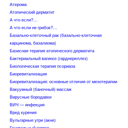
Атерома
Атопический дерматит
А что если?…
А что если не грибок?…
Базально-клеточный рак (базально-клеточная
карцинома, базалиома)
Базисная терапия атопического дерматита
Бактериальный вагиноз (гарднереллез)
Биологическая терапия псориаза
Биоревитализация
Биоревитализация: основные отличия от мезотерапии
Вакуумный (баночный) массаж
Вирусные бородавки
ВИЧ — инфекция
Вред курения
Вульгарные угри (акне)
Генитальный герпес