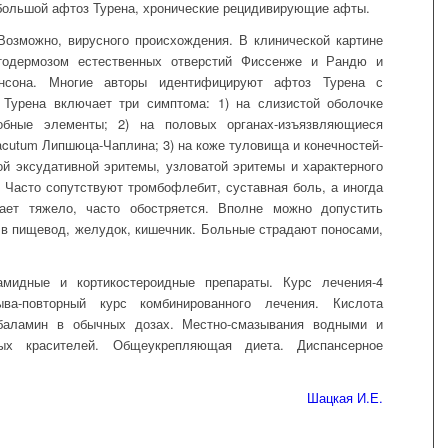
большой афтоз Турена, хронические рецидивирующие афты.
 Возможно, вирусного происхождения. В клинической картине
тодермозом естественных отверстий Фиссенже и Рандю и
онсона. Многие авторы идентифицируют афтоз Турена с
Турена включает три симптома: 1) на слизистой оболочке
обные элементы; 2) на половых органах-изъязвляющиеся
 acutum Липшюца-Чаплина; 3) на коже туловища и конечностей-
 эксудативной эритемы, узловатой эритемы и характерного
Часто сопутствуют тромбофлебит, суставная боль, а иногда
кает тяжело, часто обостряется. Вполне можно допустить
 в пищевод, желудок, кишечник. Больные страдают поносами,
мидные и кортикостероидные препараты. Курс лечения-4
ва-повторный курс комбинированного лечения. Кислота
кобаламин в обычных дозах. Местно-смазывания водными и
ых красителей. Общеукрепляющая диета. Диспансерное
Шацкая И.Е.