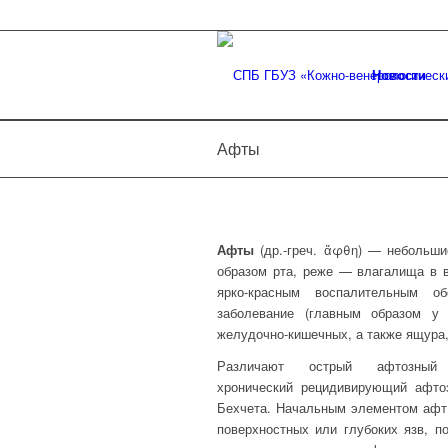
Новости
Афты
Афты
(др.-греч. ἄφθη) — небольши
образом рта, реже — влагалища в в
ярко-красным воспалительным о
заболевание (главным образом у 
желудочно-кишечных, а также ящура, 
Различают острый афтозный 
хронический рецидивирующий афто
Бехчета. Начальным элементом афт
поверхностных или глубоких язв, п