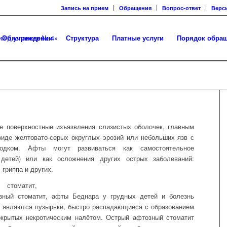
Запись на прием
Обращения
Вопрос-ответ
Верс
Об учреждении
Структура
Платные услуги
Порядок обра
е поверхностные изъязвления слизистых оболочек, главным
иде желтовато-серых округлых эрозий или небольших язв с
бодком. Афты могут развиваться как самостоятельное
детей) или как осложнения других острых заболеваний:
гриппа и других.
стоматит,
зный стоматит, афты Беднара у грудных детей и болезнь
 являются пузырьки, быстро распадающиеся с образованием
окрытых некротическим налётом. Острый афтозный стоматит