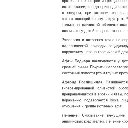
протекает как острое инфекционное
интоксикации; иногда присоединяет
с ящуром, при котором развивае
захватывающий и кожу вокруг рта. 
только на слизистой оболочке пол
возникают у детей и взрослых вне св
Этиология и патогенез точно не оп
аллергической природы рецидиви
нарушением нервно-трофической дея
Афты Беднара
наблюдаются у дете
средней линии. Покрыты беловато-жё
состояния полости рта и грубых прот
Афтоид Поспишилла.
Развивается
гиперемированной слизистой обол
превращающихся в эрозии и язвы, по
поражению подвергается кожа лиц
отношения к группе истинных афт.
Лечение:
Смазывание вяжущими д
анилиновых красителей. Лечение хро