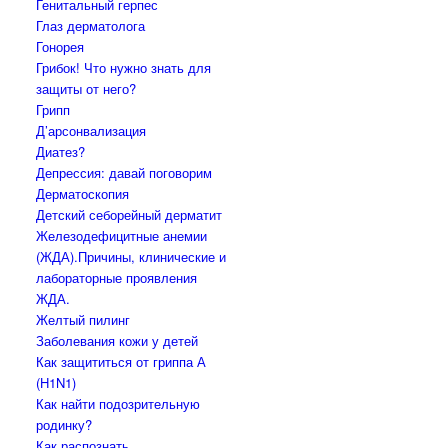
Генитальный герпес
Глаз дерматолога
Гонорея
Грибок! Что нужно знать для
защиты от него?
Грипп
Д’арсонвализация
Диатез?
Депрессия: давай поговорим
Дерматоскопия
Детский себорейный дерматит
Железодефицитные анемии
(ЖДА).Причины, клинические и
лабораторные проявления
ЖДА.
Желтый пилинг
Заболевания кожи у детей
Как защититься от гриппа А
(H1N1)
Как найти подозрительную
родинку?
Как распознать