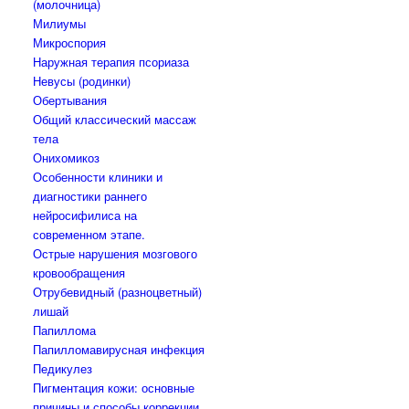
(молочница)
Милиумы
Микроспория
Наружная терапия псориаза
Невусы (родинки)
Обертывания
Общий классический массаж
тела
Онихомикоз
Особенности клиники и
диагностики раннего
нейросифилиса на
современном этапе.
Острые нарушения мозгового
кровообращения
Отрубевидный (разноцветный)
лишай
Папиллома
Папилломавирусная инфекция
Педикулез
Пигментация кожи: основные
причины и способы коррекции