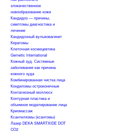
злокачественное
новообразование кожи
Кандидоз — причины,
симптомы диагностика и
лечение
Кандидозный вульвовагинит
Кератомы
Клеточная космецевтика
Gernetic International
Кожный зуд. Системные
заболевания как причина
кожного зуда
Комбинированная чистка лица
Кондиломы остроконечные
Контагиозный моллюск
Контурная пластика и
объемное моделирование лица
Криомассаж
Ксантелязмы (ксантомы)
Лазер DEKA SMARTXIDE DOT
CO2