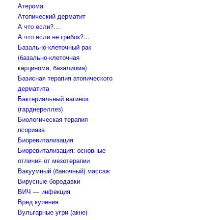
Атерома
Атопический дерматит
А что если?…
А что если не грибок?…
Базально-клеточный рак
(базально-клеточная
карцинома, базалиома)
Базисная терапия атопического
дерматита
Бактериальный вагиноз
(гарднереллез)
Биологическая терапия
псориаза
Биоревитализация
Биоревитализация: основные
отличия от мезотерапии
Вакуумный (баночный) массаж
Вирусные бородавки
ВИЧ — инфекция
Вред курения
Вульгарные угри (акне)