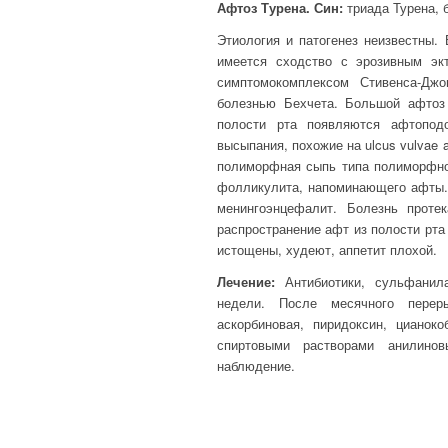
Афтоз Турена. Син:
триада Турена, 
Этиология и патогенез неизвестны.
имеется сходство с эрозивным эк
симптомокомплексом Стивенса-Дж
болезнью Бехчета. Большой афтоз 
полости рта появляются афтопод
высыпания, похожие на ulcus vulvae
полиморфная сыпь типа полиморфной
фолликулита, напоминающего афты. 
менингоэнцефалит. Болезнь проте
распространение афт из полости рта
истощены, худеют, аппетит плохой.
Лечение:
Антибиотики, сульфанила
недели. После месячного переры
аскорбиновая, пиридоксин, циано
спиртовыми растворами анилинов
наблюдение.