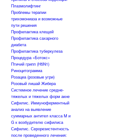
Плазмолифтинг
Проблемы терапии
трихомониаза и возможные
пути решения
Профилактика клещей
Профилактика сахарного
диабета
Профилактика туберкулеза
Процедура «Ботокс»
Птичий грипп (H5N1)
Риноцитограмма
Розацеа (розовые угри)
Розовый лишай Жибера
Системное лечение средне-
тяжелых и тяжелых форм акне
Сифилис. Иммуноферментный
анализ на выявление
суммарных антител класса M и
G к возбудителю сифилиса
Сифилис. Серорезистентность
после проведенного лечения: