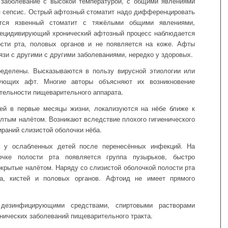
 заболевание с высокой температурой, с общими явлениями
ся сепсис. Острый афтозный стоматит надо дифференцировать
тся язвенный стоматит с тяжёлыми общими явлениями,
Рецидивирующий хронический афтозный процесс наблюдается
ости рта, половых органов и не появляется на коже. Афты
язи с другими с другими заболеваниями, нередко у здоровых.
ределены. Высказываются в пользу вирусной этиологии или
рующих афт. Многие авторы объясняют их возникновение
тельности пищеварительного аппарата.
й в первые месяцы жизни, локализуются на нёбе ближе к
лтым налётом. Возникают вследствие плохого гигиенического
ираний слизистой оболочки нёба.
 у ослабленных детей после перенесённых инфекций. На
очке полости рта появляется группа пузырьков, быстро
крытые налётом. Наряду со слизистой оболочкой полости рта
а, кистей и половых органов. Афтоид не имеет прямого
езинфицирующими средствами, спиртовыми растворами
нических заболеваний пищеварительного тракта.