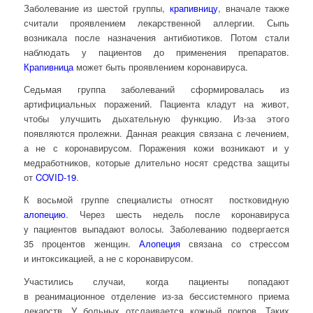
Заболевание из шестой группы,
крапивницу
, вначале также
считали проявлением лекарственной аллергии. Сыпь
возникала после назначения антибиотиков. Потом стали
наблюдать у пациентов до применения препаратов.
Крапивница
может быть проявлением коронавируса.
Седьмая группа заболеваний сформировалась из
артифициальных поражений. Пациента кладут на живот,
чтобы улучшить дыхательную функцию. Из-за этого
появляются пролежни. Данная реакция связана с лечением,
а не с коронавирусом. Поражения кожи возникают и у
медработников, которые длительно носят средства защиты
от
COVID-19
.
К восьмой группе специалисты относят постковидную
алопецию
. Через шесть недель после коронавируса
у пациентов выпадают волосы. Заболеванию подвергается
35 процентов женщин.
Алопеция
связана со стрессом
и интоксикацией, а не с коронавирусом.
Участились случаи, когда пациенты попадают
в реанимационное отделение из-за бессистемного приема
лекарств. У больных отслаивается кожный покров. Таких