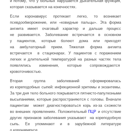
и потому, что у больных нарушается дыхательная функция,
которая сказывается на конечностях.
Если коронавирус протекает легко, то возникает
псевдообморожение, или «ковидные пальцы». Эта форма
ангиита имеет очаговый характер и дальше процесс
не развивается. Заболевание встречается в основном
у пациентов, которые болеют дома или приходят
на амбулаторный прием. Тяжелая форма ангиита
встречается в стационарах. У пациентов с поражением
легких и длительной температурой на разных частях тела
появлялись изменения, которые сопровождаются
кровоточивостью.
Вторая группа заболеваний сформировалась
из кореподобных сыпей: инфекционной эритемы и экзантемы.
За три дня тело больного покрывается пятнисто-папулезными
высыпаниями, которые распространяются с головы. Вначале
пациентам может диагностироваться корь из-за схожести
во внешних проявлениях. Положительный
ПЦР
и отсутствие
других признаков заболевания указывают на кореподобную
сыпь. Ее упоминают и в зарубежной литературе
о коронавирусе.