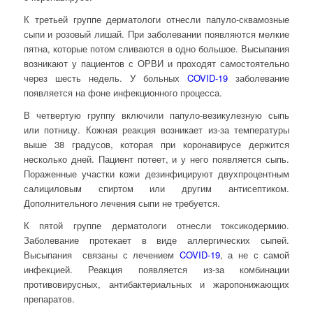
К третьей группе дерматологи отнесли папуло-сквамозные
сыпи и розовый лишай. При заболевании появляются мелкие
пятна, которые потом сливаются в одно большое. Высыпания
возникают у пациентов с ОРВИ и проходят самостоятельно
через шесть недель. У больных
COVID-19
заболевание
появляется на фоне инфекционного процесса.
В четвертую группу включили папуло-везикулезную сыпь
или потницу. Кожная реакция возникает из-за температуры
выше 38 градусов, которая при коронавирусе держится
несколько дней. Пациент потеет, и у него появляется сыпь.
Пораженные участки кожи дезинфицируют двухпроцентным
салициловым спиртом или другим антисептиком.
Дополнительного лечения сыпи не требуется.
К пятой группе дерматологи отнесли токсикодермию.
Заболевание протекает в виде аллергических сыпей.
Высыпания связаны с лечением
COVID-19
, а не с самой
инфекцией. Реакция появляется из-за комбинации
противовирусных, антибактериальных и жаропонижающих
препаратов.