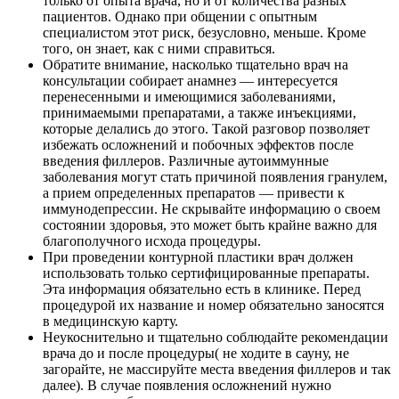
только от опыта врача, но и от количества разных
пациентов. Однако при общении с опытным
специалистом этот риск, безусловно, меньше. Кроме
того, он знает, как с ними справиться.
Обратите внимание, насколько тщательно врач на
консультации собирает анамнез — интересуется
перенесенными и имеющимися заболеваниями,
принимаемыми препаратами, а также инъекциями,
которые делались до этого. Такой разговор позволяет
избежать осложнений и побочных эффектов после
введения филлеров. Различные аутоиммунные
заболевания могут стать причиной появления гранулем,
а прием определенных препаратов — привести к
иммунодепрессии. Не скрывайте информацию о своем
состоянии здоровья, это может быть крайне важно для
благополучного исхода процедуры.
При проведении контурной пластики врач должен
использовать только сертифицированные препараты.
Эта информация обязательно есть в клинике. Перед
процедурой их название и номер обязательно заносятся
в медицинскую карту.
Неукоснительно и тщательно соблюдайте рекомендации
врача до и после процедуры( не ходите в сауну, не
загорайте, не массируйте места введения филлеров и так
далее). В случае появления осложнений нужно