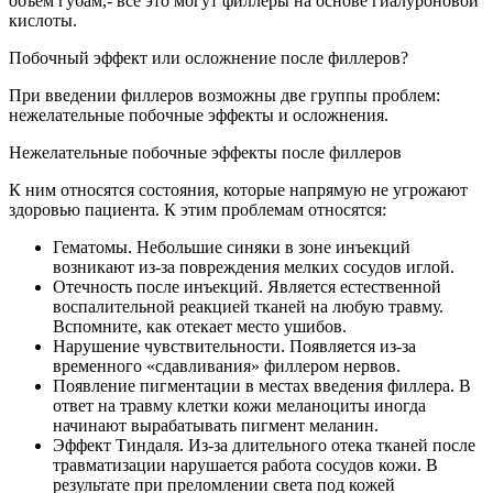
объем губам,- все это могут филлеры на основе гиалуроновой
кислоты.
Побочный эффект или осложнение после филлеров?
При введении филлеров возможны две группы проблем:
нежелательные побочные эффекты и осложнения.
Нежелательные побочные эффекты после филлеров
К ним относятся состояния, которые напрямую не угрожают
здоровью пациента. К этим проблемам относятся:
Гематомы. Небольшие синяки в зоне инъекций
возникают из-за повреждения мелких сосудов иглой.
Отечность после инъекций. Является естественной
воспалительной реакцией тканей на любую травму.
Вспомните, как отекает место ушибов.
Нарушение чувствительности. Появляется из-за
временного «сдавливания» филлером нервов.
Появление пигментации в местах введения филлера. В
ответ на травму клетки кожи меланоциты иногда
начинают вырабатывать пигмент меланин.
Эффект Тиндаля. Из-за длительного отека тканей после
травматизации нарушается работа сосудов кожи. В
результате при преломлении света под кожей