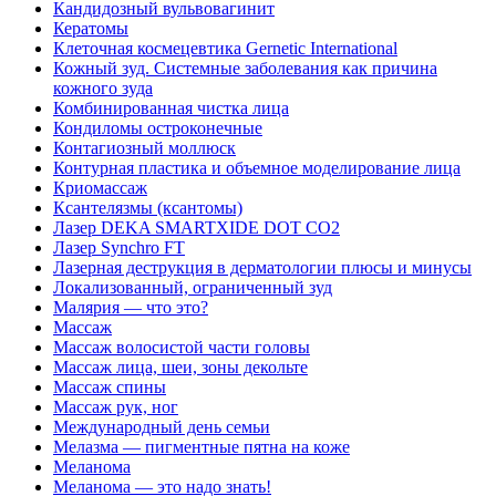
Кандидозный вульвовагинит
Кератомы
Клеточная космецевтика Gernetic International
Кожный зуд. Системные заболевания как причина
кожного зуда
Комбинированная чистка лица
Кондиломы остроконечные
Контагиозный моллюск
Контурная пластика и объемное моделирование лица
Криомассаж
Ксантелязмы (ксантомы)
Лазер DEKA SMARTXIDE DOT CO2
Лазер Synchro FT
Лазерная деструкция в дерматологии плюсы и минусы
Локализованный, ограниченный зуд
Малярия — что это?
Массаж
Массаж волосистой части головы
Массаж лица, шеи, зоны декольте
Массаж спины
Массаж рук, ног
Международный день семьи
Мелазма — пигментные пятна на коже
Меланома
Меланома — это надо знать!