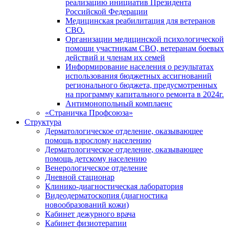
реализацию инициатив Президента
Российской Федерации
Медицинская реабилитация для ветеранов
СВО.
Организации медицинской психологической
помощи участникам СВО, ветеранам боевых
действий и членам их семей
Информирование населения о результатах
использования бюджетных ассигнований
регионального бюджета, предусмотренных
на программу капитального ремонта в 2024г.
Антимонопольный комплаенс
«Страничка Профсоюза»
Структура
Дерматологическое отделение, оказывающее
помощь взрослому населению
Дерматологическое отделение, оказывающее
помощь детскому населению
Венерологическое отделение
Дневной стационар
Клинико-диагностическая лаборатория
Видеодерматоскопия (диагностика
новообразований кожи)
Кабинет дежурного врача
Кабинет физиотерапии