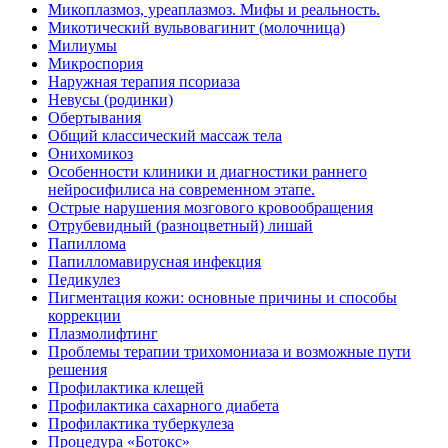
Микоплазмоз, уреаплазмоз. Мифы и реальность.
Микотический вульвовагинит (молочница)
Милиумы
Микроспория
Наружная терапия псориаза
Невусы (родинки)
Обертывания
Общий классический массаж тела
Онихомикоз
Особенности клиники и диагностики раннего
нейросифилиса на современном этапе.
Острые нарушения мозгового кровообращения
Отрубевидный (разноцветный) лишай
Папиллома
Папилломавирусная инфекция
Педикулез
Пигментация кожи: основные причины и способы
коррекции
Плазмолифтинг
Проблемы терапии трихомониаза и возможные пути
решения
Профилактика клещей
Профилактика сахарного диабета
Профилактика туберкулеза
Процедура «Ботокс»