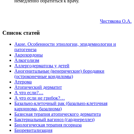
немедленно обратиться к врачу.
Чистякова О.А.
Список статей
Акне. Особенности этиологии, эпидемиологии и
патогенеза
Акрохордоны
Алкоголизм
Аллергодерматозы у детей
Аногенитальные (венерические) бородавки
(остроконечные кондиломы)
Атерома
Атопический дерматит
А что если?…
А что если не грибок?…
Базально-клеточный рак (базально-клеточная
карцинома, базалиома)
Базисная терапия атопического дерматита
Бактериальный вагиноз (гарднереллез)
Биологическая терапия псориаза
Биоревитализация