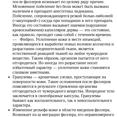
после филлеров возникает по целому ряду причин.
Мгновенное побеление без боли может быть вызвано
наличием в препарате анестетика лидокаина.
Побеление, сопровождающееся резкой болью-эмболией
(«закупоркой») сосуда при попадании в него препарата.
Иногда это состояние вызывает ишемия (нарушение
кровоснабжения) капилляров дермы — это состояние,
как правило, проходит сама собой с течением времени.
— Фиброз. Уплотнение кожи в месте инъекций,
проявляющееся в выработке новых волокон коллагена и
разрастании соединительной ткани, является
естественной реакцией тканей на любое чужеродное
вещество. Таким образом, организм пытается от него
отгородиться. Но иногда это разрастание носит
избыточный характер — уплотнение кожи становятся
слишком заметными.
Гранулемы — крошечные узелки, проступающие на
поверхности кожи. Такие осложнения после филлеров
появляются в результате стремления организма
отгородиться от чужеродного вещества. Инородное тело
заключается в своеобразные капсулы. Гранулемы
бывают как воспалительного, так и невоспалительного
характера.
Изменение рельефа кожи в области введения филлера.
Возникает из-за миграции филлера, его неравномерного