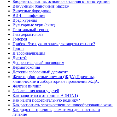
Биоревитализация: основные отличия от мезотерапии
Вакуумный (баночный) массаж
Вирусные бородавки
ВИЧ — инфекция
Вред курения
Вульгарные угри (акне)
Генитальный герпес
Глаз дерматолога
Гонорея
Грибок! Что нужно знать для защиты от него?
Грипп
Д’арсонвализация
Диатез?
Депрессия: давай поговорим
Дерматоскопия
Детский себорейный дерматит
Железодефицитные анемии (ЖДА).Причины,
клинические и лабораторные проявления ЖДА.
Желтый пилинг
Заболевания кожи у детей
Как защититься от гриппа А (H1N1)
Как найти подозрительную родинку?
Как распознать злокачественное новообразование кожи
Кандидоз — причины, симптомы диагностика и
лечение