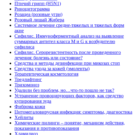
Птичий грипп (H5N1)
Риноцитограмма
Розацеа (розовые угри)
Розовый лишай Жибера
Системное лечение средне-тяжелых и тяжелых форм
акне
Сифилис. Иммуноферментный анализ на выявление
суммарных антител класса M и G к возбудителю
сифилиса
Сифилис. Серорезистентность после проведенного
лечения: болезнь или состояние?
Средства и методы дезинфекции при микозах стоп
Средства ухода за кожей (эмоленты)
Терапевтическая косметология
Тредлифтинг
Трихомоноз
Удалили без проблем, но…что-то пошло не так?
Устранение провоцирующих факторов, как средство
купирования зуда
Фиброма кожи
Цитомегаловирусная инфекция: симптомы, диагностика
Хейлиты
Химические пилинги – понятие, механизм действия,
показания и противопоказания
Хламидиоз