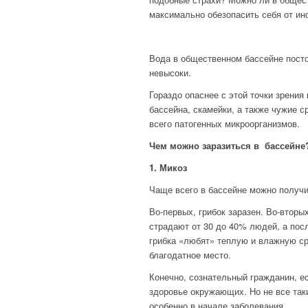
максимально обезопасить себя от и
Вода в общественном бассейне посто
невысоки.
Гораздо опаснее с этой точки зрения
бассейна, скамейки, а также чужие с
всего патогенных микроорганизмов.
Чем можно заразиться в бассейне
1. Микоз
Чаще всего в бассейне можно получи
Во-первых, грибок заразен. Во-вторы
страдают от 30 до 40% людей, а посл
грибка «любят» теплую и влажную ср
благодатное место.
Конечно, сознательный гражданин, ес
здоровье окружающих. Но не все таки
особенно в начале заболевания.