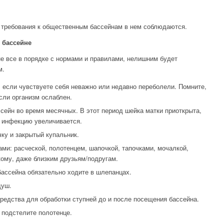
и требования к общественным бассейнам в нем соблюдаются.
 бассейне
не все в порядке с нормами и правилами, нелишним будет
м.
, если чувствуете себя неважно или недавно переболели. Помните,
сли организм ослаблен.
сейн во время месячных. В этот период шейка матки приоткрыта,
ь инфекцию увеличивается.
ку и закрытый купальник.
ми: расческой, полотенцем, шапочкой, тапочками, мочалкой,
икому, даже близким друзьям/подругам.
бассейна обязательно ходите в шлепанцах.
душ.
редства для обработки ступней до и после посещения бассейна.
 подстелите полотенце.