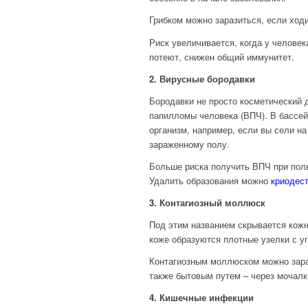
Грибком можно заразиться, если ходи
Риск увеличивается, когда у человек
потеют, снижен общий иммунитет.
2. Вирусные бородавки
Бородавки не просто косметический 
папилломы человека (ВПЧ). В бассей
организм, например, если вы сели на
зараженному полу.
Больше риска получить ВПЧ при поль
Удалить образования можно
криодес
3. Контагиозный моллюск
Под этим названием скрывается кожн
коже образуются плотные узелки с 
Контагиозным моллюском можно зараз
также бытовым путем – через мочалки
4. Кишечные инфекции