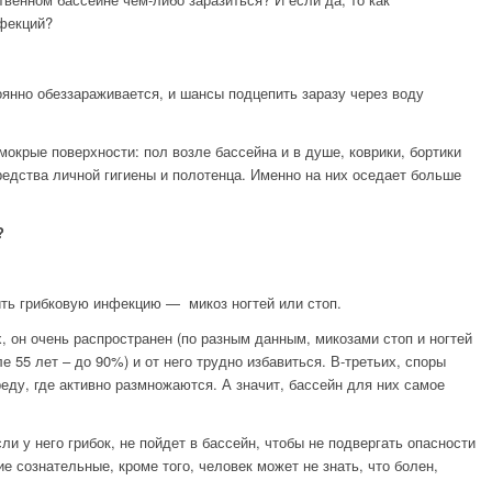
нфекций?
янно обеззараживается, и шансы подцепить заразу через воду
 мокрые поверхности: пол возле бассейна и в душе, коврики, бортики
редства личной гигиены и полотенца. Именно на них оседает больше
?
ть грибковую инфекцию — микоз ногтей или стоп.
х, он очень распространен (по разным данным, микозами стоп и ногтей
е 55 лет – до 90%) и от него трудно избавиться. В-третьих, споры
еду, где активно размножаются. А значит, бассейн для них самое
ли у него грибок, не пойдет в бассейн, чтобы не подвергать опасности
е сознательные, кроме того, человек может не знать, что болен,