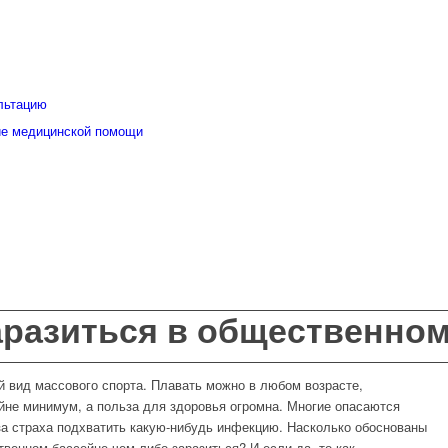
льтацию
ие медицинской помощи
аразиться в общественном
 вид массового спорта. Плавать можно в любом возрасте,
ейне минимум, а польза для здоровья огромна. Многие опасаются
а страха подхватить какую-нибудь инфекцию. Насколько обоснованы
венном бассейне чем-либо заразиться? И если да, то как