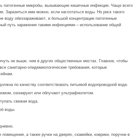
ать патогенные микробы, вызывающие кишечные инфекции. Чаще всего
и. Заразиться ими можно, если наглотаться воды. Но риск такого
не воду обеззараживают, и большой концентрации патогенные
ный путь заражения такими инфекциями – использование общей
ичуть не выше, чем в других общественных местах. Главное, чтобы
все санитарно-эпидемиологические требования, которые
сейнам.
олжна по качеству соответствовать питьевой водопроводной воде.
ромом, озонируют или облучают ультрафиолетом.
тупать свежая вода.
об воды.
дневно.
помещения, а также ручки на дверях, скамейки, коврики, поручни в