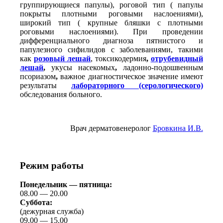
группирующиеся папулы), роговой тип ( папулы
покрыты плотными роговыми наслоениями),
широкий тип ( крупные бляшки с плотными
роговыми наслоениями). При проведении
дифференциального диагноза пятнистого и
папулезного сифилидов с заболеваниями, такими
как
розовый лешай
, токсикодермия
,
отрубевидный
лешай
,
укусы насекомых
,
ладонно-подошвенным
псориазом
,
важное диагностическое значение имеют
результаты
лабораторного (серологического)
обследования больного.
Врач дерматовенеролог
Бровкина И.В.
Режим работы
Понедельник — пятница:
08.00 — 20.00
Суббота:
(дежурная служба)
09.00 — 15.00