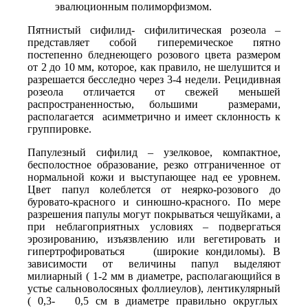
эвалюционным полиморфизмом.
Пятнистый сифилид- сифилитическая розеола –
представляет собой гиперемическое пятно
постепенно бледнеющего розового цвета размером
от 2 до 10 мм, которое, как правило, не шелушится и
разрешается бесследно через 3-4 недели. Рецидивная
розеола отличается от свежей меньшей
распространенностью, большими размерами,
располагается асимметрично и имеет склонность к
группировке.
Папулезный сифилид – узелковое, компактное,
бесполостное образование, резко отграниченное от
нормальной кожи и выступающее над ее уровнем.
Цвет папул колеблется от неярко-розового до
буровато-красного и синюшно-красного. По мере
разрешения папулы могут покрываться чешуйками, а
при неблагоприятных условиях – подвергаться
эрозированию, изъязвлению или вегетировать и
гипертрофироваться (широкие кондиломы). В
зависимости от величины папул выделяют
милиарный ( 1-2 мм в диаметре, располагающийся в
устье сальноволосяных фоллиеулов), лентикулярный
( 0,3- 0,5 см в диаметре правильно округлых