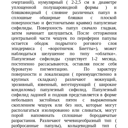
очертаний), нумулярный ( 2-2,5 см в диаметре
уплощенной полушаровидной формы ) и
бляшковидный ( слияние различных папул в
сплошные обширные бляшки с плоской
поверхностью и фестончатыми краями) папулезные
сифилиды. Поверхность папул сначало гладкая,
затем начинает шелушиться. После отторжения
центральной части чешуек по периферии папулы
остается ободок подрытого рогового слоя
эпидермиса ( «воротничок Биетты»), может
наблюдаться шелушение по типу «облатки».
Папулезные сифилиды существует 1-2 месяца,
постепенно рассасываются, оставляя после себя
буроватую пигментацию. По характеру
поверхности и локализации ( преимущественно в
крупных складках) различают мокнущий,
эрозивный, язвенный, вегетирующий ( широкие
кондиломы) папулезный сифилид. Папулезный
сифилид ладоней и подошв представляется в форме
небольших застойных пятен с выраженным
скоплением чешуек или без них, которые могут
располагаться изолированно или сливаться, могут
порой напоминать сплошные бородавчатые
разрастания. Различают чечевицеобразный тип (
разбросанные папулы), кольцевидный тип (