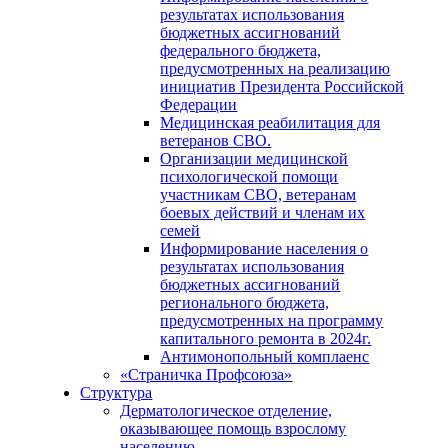
результатах использования
бюджетных ассигнований
федерального бюджета,
предусмотренных на реализацию
инициатив Президента Российской
Федерации
Медицинская реабилитация для
ветеранов СВО.
Организации медицинской
психологической помощи
участникам СВО, ветеранам
боевых действий и членам их
семей
Информирование населения о
результатах использования
бюджетных ассигнований
регионального бюджета,
предусмотренных на программу
капитального ремонта в 2024г.
Антимонопольный комплаенс
«Страничка Профсоюза»
Структура
Дерматологическое отделение,
оказывающее помощь взрослому
населению