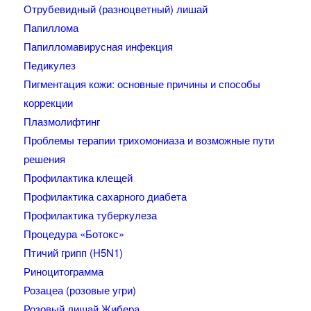
Отрубевидный (разноцветный) лишай
Папиллома
Папилломавирусная инфекция
Педикулез
Пигментация кожи: основные причины и способы
коррекции
Плазмолифтинг
Проблемы терапии трихомониаза и возможные пути
решения
Профилактика клещей
Профилактика сахарного диабета
Профилактика туберкулеза
Процедура «Ботокс»
Птичий грипп (H5N1)
Риноцитограмма
Розацеа (розовые угри)
Розовый лишай Жибера