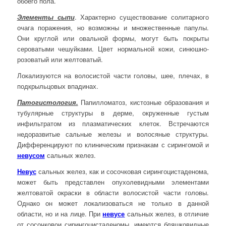
обоего пола.
Элементы сыпи
. Характерно существование солитарного
очага поражения, но возможны и множественные папулы.
Они круглой или овальной формы, могут быть покрыты
сероватыми чешуйками. Цвет нормальной кожи, синюшно-
розоватый или желтоватый.
Локализуются на волосистой части головы, шее, плечах, в
подкрыльцовых впадинах.
Патогистология.
Папилломатоз, кистозные образования и
тубулярные структуры в дерме, окруженные густым
инфильтратом из плазматических клеток. Встречаются
недоразвитые сальные железы и волосяные структуры.
Дифференцируют по клиническим признакам с сирингомой и
невусом
сальных желез.
Невус
сальных желез, как и сосочковая сирингоцистаденома,
может быть представлен опухолевидными элементами
желтоватой окраски в области волосистой части головы.
Однако он может локализоваться не только в данной
области, но и на лице. При
невусе
сальных желез, в отличие
от сосочковои сирингоцистаденомы, имеются бляшковидные