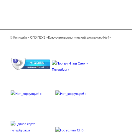
© Копирайт - СПб ГБУЗ «Кожно-венерологический диспансер № 4»