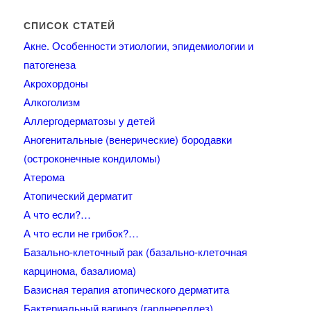
СПИСОК СТАТЕЙ
Акне. Особенности этиологии, эпидемиологии и
патогенеза
Акрохордоны
Алкоголизм
Аллергодерматозы у детей
Аногенитальные (венерические) бородавки
(остроконечные кондиломы)
Атерома
Атопический дерматит
А что если?…
А что если не грибок?…
Базально-клеточный рак (базально-клеточная
карцинома, базалиома)
Базисная терапия атопического дерматита
Бактериальный вагиноз (гарднереллез)