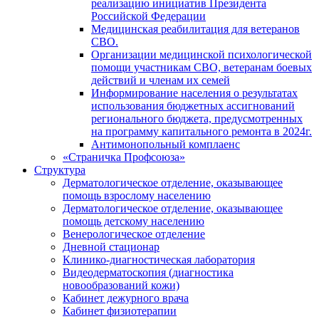
реализацию инициатив Президента
Российской Федерации
Медицинская реабилитация для ветеранов
СВО.
Организации медицинской психологической
помощи участникам СВО, ветеранам боевых
действий и членам их семей
Информирование населения о результатах
использования бюджетных ассигнований
регионального бюджета, предусмотренных
на программу капитального ремонта в 2024г.
Антимонопольный комплаенс
«Страничка Профсоюза»
Структура
Дерматологическое отделение, оказывающее
помощь взрослому населению
Дерматологическое отделение, оказывающее
помощь детскому населению
Венерологическое отделение
Дневной стационар
Клинико-диагностическая лаборатория
Видеодерматоскопия (диагностика
новообразований кожи)
Кабинет дежурного врача
Кабинет физиотерапии