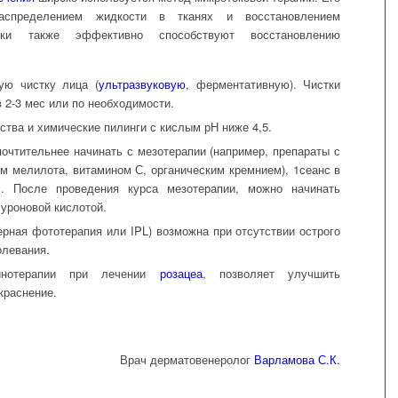
аспределением жидкости в тканях и восстановлением
токи также эффективно способствуют восстановлению
ую чистку лица (
ультразвуковую
, ферментативную). Чистки
в 2-3 мес или по необходимости.
тва и химические пилинги с кислым рН ниже 4,5.
очтительнее начинать с мезотерапии (например, препараты с
том мелилота, витамином С, органическим кремнием), 1сеанс в
с. После проведения курса мезотерапии, можно начинать
уроновой кислотой.
ерная фототерапия или IPL) возможна при отсутствии острого
олевания.
линотерапии при лечении
розацеа
, позволяет улучшить
краснение.
Врач дерматовенеролог
Варламова С.К.