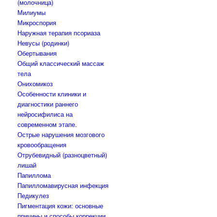
(молочница)
Милиумы
Микроспория
Наружная терапия псориаза
Невусы (родинки)
Обертывания
Общий классический массаж
тела
Онихомикоз
Особенности клиники и
диагностики раннего
нейросифилиса на
современном этапе.
Острые нарушения мозгового
кровообращения
Отрубевидный (разноцветный)
лишай
Папиллома
Папилломавирусная инфекция
Педикулез
Пигментация кожи: основные
причины и способы коррекции