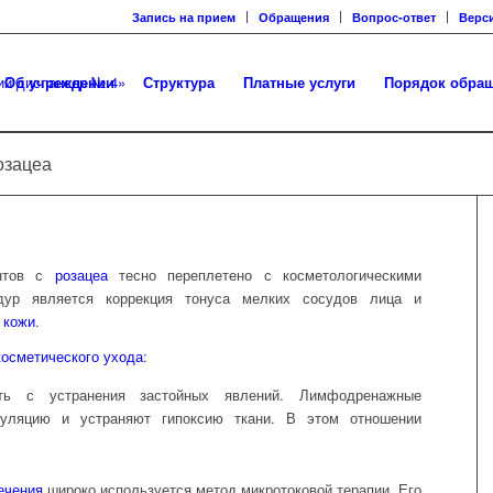
Запись на прием
Обращения
Вопрос-ответ
Верс
Об учреждении
Структура
Платные услуги
Порядок обра
озацеа
ентов с
розацеа
тесно переплетено с косметологическими
дур является коррекция тонуса мелких сосудов лица и
а
кожи
.
косметического ухода
:
ать с устранения застойных явлений. Лимфодренажные
уляцию и устраняют гипоксию ткани. В этом отношении
ечения
широко используется метод микротоковой терапии. Его