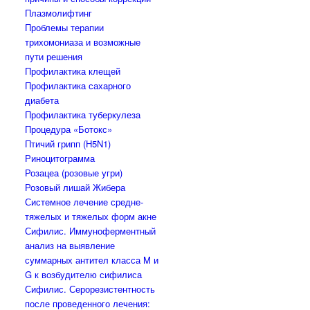
Плазмолифтинг
Проблемы терапии
трихомониаза и возможные
пути решения
Профилактика клещей
Профилактика сахарного
диабета
Профилактика туберкулеза
Процедура «Ботокс»
Птичий грипп (H5N1)
Риноцитограмма
Розацеа (розовые угри)
Розовый лишай Жибера
Системное лечение средне-
тяжелых и тяжелых форм акне
Сифилис. Иммуноферментный
анализ на выявление
суммарных антител класса M и
G к возбудителю сифилиса
Сифилис. Серорезистентность
после проведенного лечения: