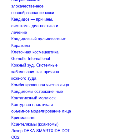
злокачественное
новообразование кожи
Кандидоз — причины,
симптомы диагностика и
лечение
Кандидозный вульвовагинит
Кератомы
Клеточная космецевтика
Gernetic International
Кожный зуд. Системные
заболевания как причина
кожного зуда
Комбинированная чистка лица
Кондиломы остроконечные
Контагиозный моллюск
Контурная пластика и
объемное моделирование лица
Криомассаж
Ксантелязмы (ксантомы)
Лазер DEKA SMARTXIDE DOT
CO2