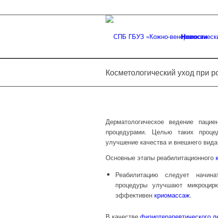
Новости
Косметологический уход при р
Дерматологическое ведение паци
процедурами. Целью таких проце
улучшение качества и внешнего вид
Основные этапы реабилитационного
Реабилитацию следует начин
процедуры улучшают микроцирк
эффективен
криомассаж
.
В качестве
физиотерапевтического л