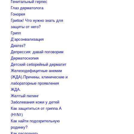
Генитальный герпес
Глаз дерматолога
Гонорея
Грибок! Что нужно знать для
защиты от него?
Грипп
Д’арсонвализация
Диатез?
Депрессия: давай поговорим
Дерматоскопия
Детский себорейный дерматит
Железодефицитные анемии
(ЖДА).Причины, клинические и
лабораторные проявления
ЖДА.
Желтый пилинг
Заболевания кожи у детей
Как защититься от гриппа А
(H1N1)
Как найти подозрительную
родинку?
Как распознать