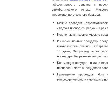
эффективность связана с перер
лимфатического оттока. Микро
поврежденного кожного барьера.
Можно проводить атравматическ
следует проводить редко – 1 раз 
Исключаются косметические средс
Из инъекционных процедур, предп
гинкго билоба, рутином, экстрак
14 дней, 3-4процедуры на кур
процедуры биоревитализации гиал
Коагуляция сосудов на лице (лаз
процесса и частых рецидивов заб
Проведение процедуры боту
микроциркуляцию и уменьшить по