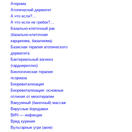
Атерома
Атопический дерматит
А что если?…
А что если не грибок?…
Базально-клеточный рак
(базально-клеточная
карцинома, базалиома)
Базисная терапия атопического
дерматита
Бактериальный вагиноз
(гарднереллез)
Биологическая терапия
псориаза
Биоревитализация
Биоревитализация: основные
отличия от мезотерапии
Вакуумный (баночный) массаж
Вирусные бородавки
ВИЧ — инфекция
Вред курения
Вульгарные угри (акне)