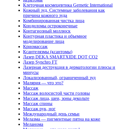
Клеточная космецевтика Gernetic International
Кожный зуд. Системные заболевания как
причина кожного зуда
Комбинированная чистка лица
Кондиломы остроконечные
Контагиозный моллюск
Контурная пластика и объемное
моделирование лица
Криомассаж
Ксантелязмы (ксантомы)
Лазер DEKA SMARTXIDE DOT CO2
Лазер Synchro FT
Лазерная деструкция в дерматологии плюсы и
минусы
Локализованный, ограниченный зуд
Малярия — что это?
Массаж
Массаж волосистой части головы
Массаж лица, шеи, зоны декольте
Массаж спины
Массаж рук, ног
Международный день семьи
Мелазма — пигментные пятна на коже
Меланома