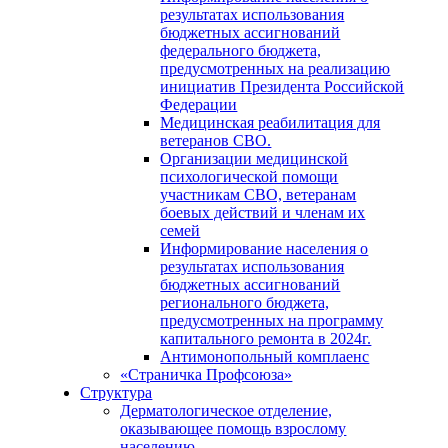
результатах использования
бюджетных ассигнований
федерального бюджета,
предусмотренных на реализацию
инициатив Президента Российской
Федерации
Медицинская реабилитация для
ветеранов СВО.
Организации медицинской
психологической помощи
участникам СВО, ветеранам
боевых действий и членам их
семей
Информирование населения о
результатах использования
бюджетных ассигнований
регионального бюджета,
предусмотренных на программу
капитального ремонта в 2024г.
Антимонопольный комплаенс
«Страничка Профсоюза»
Структура
Дерматологическое отделение,
оказывающее помощь взрослому
населению