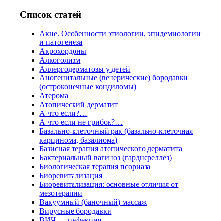
Список статей
Акне. Особенности этиологии, эпидемиологии
и патогенеза
Акрохордоны
Алкоголизм
Аллергодерматозы у детей
Аногенитальные (венерические) бородавки
(остроконечные кондиломы)
Атерома
Атопический дерматит
А что если?…
А что если не грибок?…
Базально-клеточный рак (базально-клеточная
карцинома, базалиома)
Базисная терапия атопического дерматита
Бактериальный вагиноз (гарднереллез)
Биологическая терапия псориаза
Биоревитализация
Биоревитализация: основные отличия от
мезотерапии
Вакуумный (баночный) массаж
Вирусные бородавки
ВИЧ — инфекция