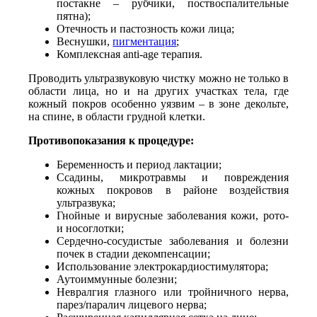
постакне – рубчики, поствоспалительные
пятна);
Отечность и пастозность кожи лица;
Веснушки,
пигментация
;
Комплексная anti-age терапия.
Проводить ультразвуковую чистку можно не только в
области лица, но и на других участках тела, где
кожный покров особенно уязвим – в зоне декольте,
на спине, в области грудной клетки.
Противопоказания к процедуре:
Беременность и период лактации;
Ссадины, микротравмы и повреждения
кожных покровов в районе воздействия
ультразвука;
Гнойные и вирусные заболевания кожи, рото-
и носоглотки;
Сердечно-сосудистые заболевания и болезни
почек в стадии декомпенсации;
Использование электрокардиостимулятора;
Аутоиммунные болезни;
Невралгия глазного или тройничного нерва,
парез/паралич лицевого нерва;