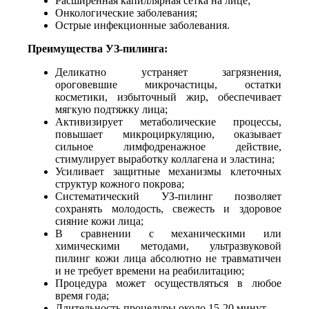
Расширенная капиллярная сетка на лице;
Онкологические заболевания;
Острые инфекционные заболевания.
Преимущества УЗ-пилинга:
Деликатно устраняет загрязнения,
ороговевшие микрочастицы, остатки
косметики, избыточный жир, обеспечивает
мягкую подтяжку лица;
Активизирует метаболические процессы,
повышает микроциркуляцию, оказывает
сильное лимфодренажное действие,
стимулирует выработку коллагена и эластина;
Усиливает защитные механизмы клеточных
структур кожного покрова;
Систематический УЗ-пилинг позволяет
сохранять молодость, свежесть и здоровое
сияние кожи лица;
В сравнении с механическими или
химическими методами, ультразвуковой
пилинг кожи лица абсолютно не травматичен
и не требует времени на реабилитацию;
Процедура может осуществляться в любое
время года;
Длительность процедуры около 15-20 минут.