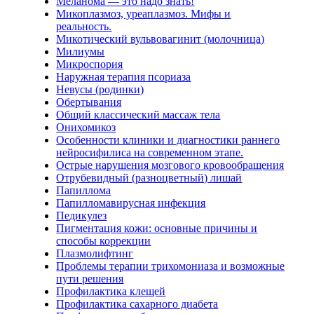
Меланома — это надо знать!
Микоплазмоз, уреаплазмоз. Мифы и
реальность.
Микотический вульвовагинит (молочница)
Милиумы
Микроспория
Наружная терапия псориаза
Невусы (родинки)
Обертывания
Общий классический массаж тела
Онихомикоз
Особенности клиники и диагностики раннего
нейросифилиса на современном этапе.
Острые нарушения мозгового кровообращения
Отрубевидный (разноцветный) лишай
Папиллома
Папилломавирусная инфекция
Педикулез
Пигментация кожи: основные причины и
способы коррекции
Плазмолифтинг
Проблемы терапии трихомониаза и возможные
пути решения
Профилактика клещей
Профилактика сахарного диабета