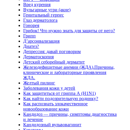
Вред курения
Вульгарные угри (акне)
Генитальный герпес
Глаз дерматолога
Гонорея
Грибок! Что нужно знать для защиты от него?
Грипп
Д’арсонвализация
Диатез?
Депрессия: давай поговорим
Дерматоскопия
Детский себорейный дерматит
Железодефицитные анемии (ЖДА).Причины,
клинические и лабораторные проявления
ЖДА.
Желтый пилинг
Заболевания кожи у детей
Как защититься от гриппа А (H1N1)
Как найти подозрительную родинку?
Как распознать злокачественное
новообразование кожи
Кандидоз — причины, симптомы диагностика
и лечение
Кандидозный вульвовагинит
Кератомы