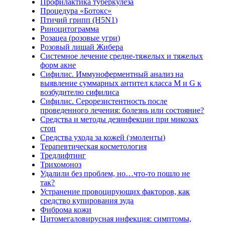
Профилактика туберкулеза
Процедура «Ботокс»
Птичий грипп (H5N1)
Риноцитограмма
Розацеа (розовые угри)
Розовый лишай Жибера
Системное лечение средне-тяжелых и тяжелых
форм акне
Сифилис. Иммуноферментный анализ на
выявление суммарных антител класса M и G к
возбудителю сифилиса
Сифилис. Серорезистентность после
проведенного лечения: болезнь или состояние?
Средства и методы дезинфекции при микозах
стоп
Средства ухода за кожей (эмоленты)
Терапевтическая косметология
Тредлифтинг
Трихомоноз
Удалили без проблем, но…что-то пошло не
так?
Устранение провоцирующих факторов, как
средство купирования зуда
Фиброма кожи
Цитомегаловирусная инфекция: симптомы,