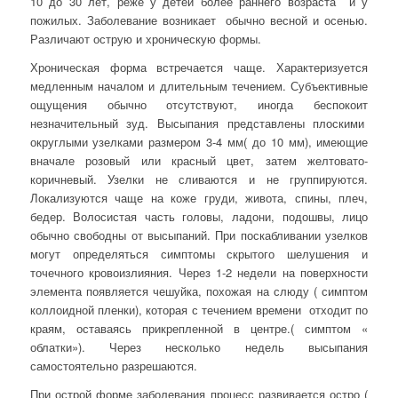
10 до 30 лет, реже у детей более раннего возраста и у
пожилых. Заболевание возникает обычно весной и осенью.
Различают острую и хроническую формы.
Хроническая форма встречается чаще. Характеризуется
медленным началом и длительным течением. Субъективные
ощущения обычно отсутствуют, иногда беспокоит
незначительный зуд. Высыпания представлены плоскими
округлыми узелками размером 3-4 мм( до 10 мм), имеющие
вначале розовый или красный цвет, затем желтовато-
коричневый. Узелки не сливаются и не группируются.
Локализуются чаще на коже груди, живота, спины, плеч,
бедер. Волосистая часть головы, ладони, подошвы, лицо
обычно свободны от высыпаний. При поскабливании узелков
могут определяться симптомы скрытого шелушения и
точечного кровоизлияния. Через 1-2 недели на поверхности
элемента появляется чешуйка, похожая на слюду ( симптом
коллоидной пленки), которая с течением времени отходит по
краям, оставаясь прикрепленной в центре.( симптом «
облатки»). Через несколько недель высыпания
самостоятельно разрешаются.
При острой форме заболевания процесс развивается остро (