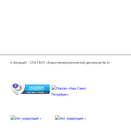
© Копирайт - СПб ГБУЗ «Кожно-венерологический диспансер № 4»