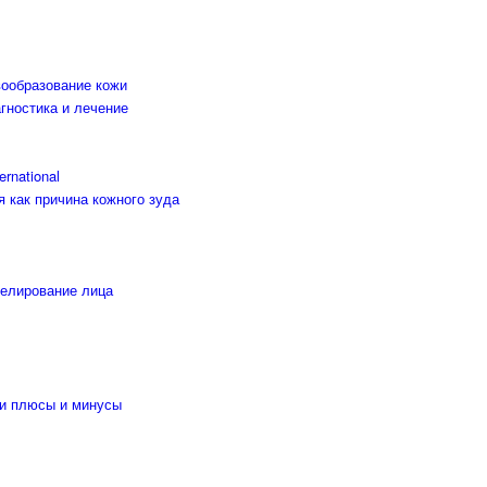
вообразование кожи
гностика и лечение
rnational
 как причина кожного зуда
делирование лица
ии плюсы и минусы