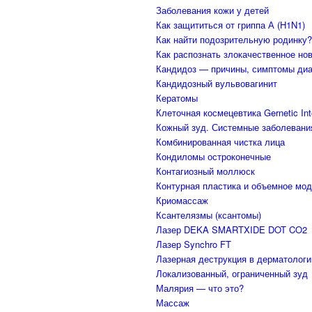
Заболевания кожи у детей
Как защититься от гриппа А (H1N1)
Как найти подозрительную родинку?
Как распознать злокачественное но
Кандидоз — причины, симптомы диа
Кандидозный вульвовагинит
Кератомы
Клеточная космецевтика Gernetic Inte
Кожный зуд. Системные заболевания
Комбинированная чистка лица
Кондиломы остроконечные
Контагиозный моллюск
Контурная пластика и объемное мо
Криомассаж
Ксантелязмы (ксантомы)
Лазер DEKA SMARTXIDE DOT CO2
Лазер Synchro FT
Лазерная деструкция в дерматолог
Локализованный, ограниченный зуд
Малярия — что это?
Массаж