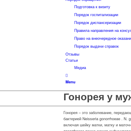
Подготовка к визиту
Порядок госпитализации
Порядок диспансеризации
Правила направления на консу
Право на внеочередное оказан
Порядок выдачи справок
Отзывы
Статьи
Медиа
Menu
Гонорея у му
Гонорея – это заболевание, переда
бактерией Neisseria gonorrhoeae . N.
включая шейку матки, матку и маточ
gonorrhoeae также может инфицироват