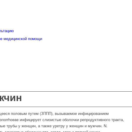
льтацию
ие медицинской помощи
жчин
ющееся половым путем (ЗППП), вызываемое инфицированием
 gonorrhoeae инфицирует слизистые оболочки репродуктивного тракта,
ные трубы у женщин, а также уретру у женщин и мужчин. N.
ь слизистые оболочки рта, горла, глаз и прямой кишки.