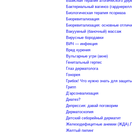
Базисная терапия атопического дер
Бактериальный вагиноз (гарднерелл
Биологическая терапия псориаза
Биоревитализация
Биоревитализация: основные отличи
Вакуумный (баночный) массаж
Вирусные бородавки
ВИЧ — инфекция
Вред курения
Вульгарные угри (акне)
Генитальный герпес
Глаз дерматолога
Гонорея
Грибок! Что нужно знать для защиты
Грипп
Д’арсонвализация
Диатез?
Депрессия: давай поговорим
Дерматоскопия
Детский себорейный дерматит
Железодефицитные анемии (ЖДА).П
Желтый пилинг