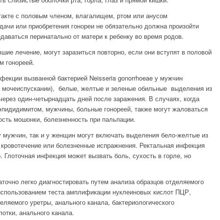
такте с половым членом, влагалищем, ртом или анусом
дачи или приобретения гонореи не обязательно должна произойти
даваться перинатально от матери к ребенку во время родов.
шие лечение, могут заразиться повторно, если они вступят в половой
м гонореей.
фекции вызванной бактерией Neisseria gonorrhoeae у мужчин
и мочеиспускании), белые, желтые и зеленые обильные выделения из
через один-четырнадцать дней после заражения. В случаях, когда
эпидидимитом, мужчины, больные гонореей, также могут жаловаться
ость мошонки, болезненность при пальпации.
 мужчин, так и у женщин могут включать выделения бело-желтые из
, кровотечение или болезненные испражнения. Ректальная инфекция
 Глоточная инфекция может вызвать боль, сухость в горле, но
точно легко диагностировать путем анализа образцов отделяемого
 использованием теста амплификации нуклеиновых кислот ПЦР,
еляемого уретры, анального канала, бактериологического
отки, анального канала.