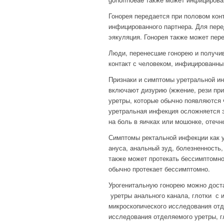
Гонорея передается при половом кон
инфицированного партнера. Для пере
эякуляция. Гонорея также может пере
Люди, перенесшие гонорею и получив
контакт с человеком, инфицированны
Признаки и симптомы уретральной ин
включают дизурию (жжение, рези пр
уретры, которые обычно появляются 
уретральная инфекция осложняется 
на боль в яичках или мошонке, отечн
Симптомы ректальной инфекции как у
ануса, анальный зуд, болезненность
также может протекать бессимптомно.
обычно протекает бессимптомно.
Урогенитальную гонорею можно доста
уретры анального канала, глотки с
микроскопического исследования отд
исследования отделяемого уретры, гл