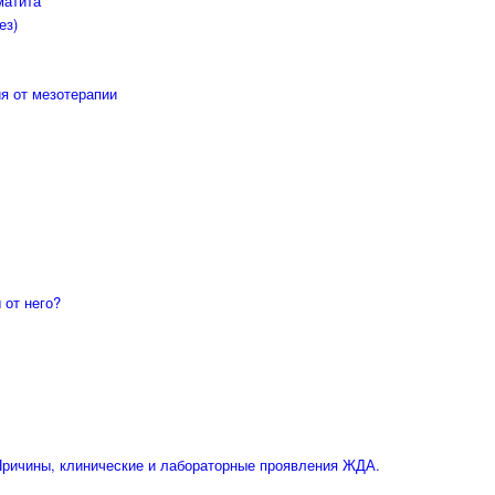
матита
ез)
я от мезотерапии
 от него?
ричины, клинические и лабораторные проявления ЖДА.