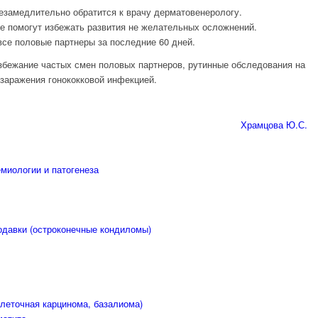
езамедлительно обратится к врачу дерматовенерологу.
е помогут избежать развития не желательных осложнений.
се половые партнеры за последние 60 дней.
збежание частых смен половых партнеров, рутинные обследования на
 заражения гонококковой инфекцией.
Храмцова Ю.С.
емиологии и патогенеза
одавки (остроконечные кондиломы)
клеточная карцинома, базалиома)