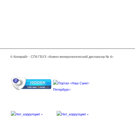
© Копирайт - СПб ГБУЗ «Кожно-венерологический диспансер № 4»