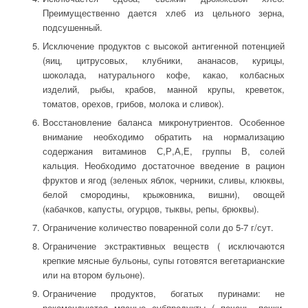
Преимущественно дается хлеб из цельного зерна,
подсушенный.
Исключение продуктов с высокой антигенной потенцией
(яиц, цитрусовых, клубники, ананасов, курицы,
шоколада, натурального кофе, какао, колбасных
изделий, рыбы, крабов, манной крупы, креветок,
томатов, орехов, грибов, молока и сливок).
Восстановление баланса микронутриентов. Особенное
внимание необходимо обратить на нормализацию
содержания витаминов С,Р,А,Е, группы В, солей
кальция. Необходимо достаточное введение в рацион
фруктов и ягод (зеленых яблок, черники, сливы, клюквы,
белой смородины, крыжовника, вишни), овощей
(кабачков, капусты, огурцов, тыквы, репы, брюквы).
Ограничение количество поваренной соли до 5-7 г/сут.
Ограничение экстрактивных веществ ( исключаются
крепкие мясные бульоны, супы готовятся вегетарианские
или на втором бульоне).
Ограничение продуктов, богатых пуринами: не
рекомендуются мясные субпродукты ( печень, почки,