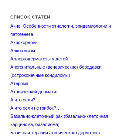
СПИСОК СТАТЕЙ
Акне. Особенности этиологии, эпидемиологии и
патогенеза
Акрохордоны
Алкоголизм
Аллергодерматозы у детей
Аногенитальные (венерические) бородавки
(остроконечные кондиломы)
Атерома
Атопический дерматит
А что если?…
А что если не грибок?…
Базально-клеточный рак (базально-клеточная
карцинома, базалиома)
Базисная терапия атопического дерматита