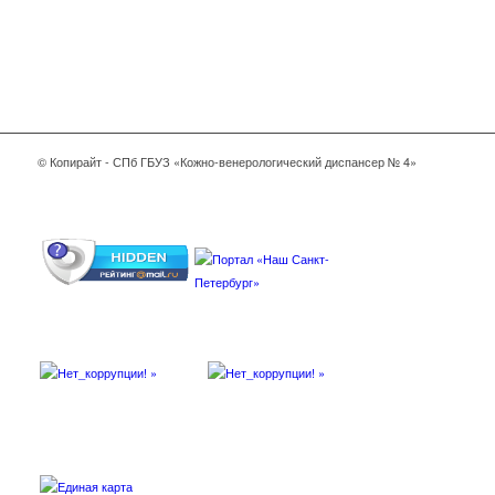
© Копирайт - СПб ГБУЗ «Кожно-венерологический диспансер № 4»