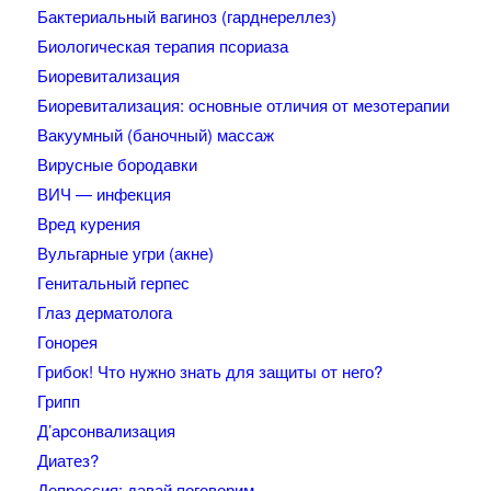
Бактериальный вагиноз (гарднереллез)
Биологическая терапия псориаза
Биоревитализация
Биоревитализация: основные отличия от мезотерапии
Вакуумный (баночный) массаж
Вирусные бородавки
ВИЧ — инфекция
Вред курения
Вульгарные угри (акне)
Генитальный герпес
Глаз дерматолога
Гонорея
Грибок! Что нужно знать для защиты от него?
Грипп
Д’арсонвализация
Диатез?
Депрессия: давай поговорим