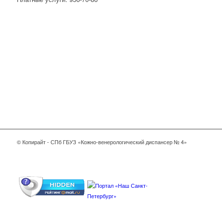
© Копирайт - СПб ГБУЗ «Кожно-венерологический диспансер № 4»