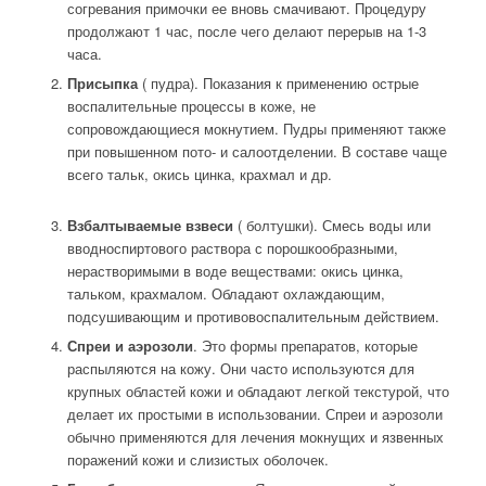
согревания примочки ее вновь смачивают. Процедуру
продолжают 1 час, после чего делают перерыв на 1-3
часа.
Присыпка
( пудра). Показания к применению острые
воспалительные процессы в коже, не
сопровождающиеся мокнутием. Пудры применяют также
при повышенном пото- и салоотделении. В составе чаще
всего тальк, окись цинка, крахмал и др.
Взбалтываемые взвеси
( болтушки). Смесь воды или
вводноспиртового раствора с порошкообразными,
нерастворимыми в воде веществами: окись цинка,
тальком, крахмалом. Обладают охлаждающим,
подсушивающим и противовоспалительным действием.
Спреи и аэрозоли
. Это формы препаратов, которые
распыляются на кожу. Они часто используются для
крупных областей кожи и обладают легкой текстурой, что
делает их простыми в использовании. Спреи и аэрозоли
обычно применяются для лечения мокнущих и язвенных
поражений кожи и слизистых оболочек.