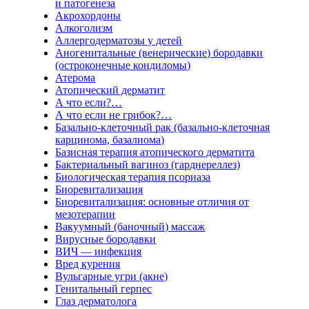
и патогенеза
Акрохордоны
Алкоголизм
Аллергодерматозы у детей
Аногенитальные (венерические) бородавки
(остроконечные кондиломы)
Атерома
Атопический дерматит
А что если?…
А что если не грибок?…
Базально-клеточный рак (базально-клеточная
карцинома, базалиома)
Базисная терапия атопического дерматита
Бактериальный вагиноз (гарднереллез)
Биологическая терапия псориаза
Биоревитализация
Биоревитализация: основные отличия от
мезотерапии
Вакуумный (баночный) массаж
Вирусные бородавки
ВИЧ — инфекция
Вред курения
Вульгарные угри (акне)
Генитальный герпес
Глаз дерматолога