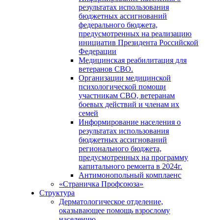
результатах использования
бюджетных ассигнований
федерального бюджета,
предусмотренных на реализацию
инициатив Президента Российской
Федерации
Медицинская реабилитация для
ветеранов СВО.
Организации медицинской
психологической помощи
участникам СВО, ветеранам
боевых действий и членам их
семей
Информирование населения о
результатах использования
бюджетных ассигнований
регионального бюджета,
предусмотренных на программу
капитального ремонта в 2024г.
Антимонопольный комплаенс
«Страничка Профсоюза»
Структура
Дерматологическое отделение,
оказывающее помощь взрослому
населению