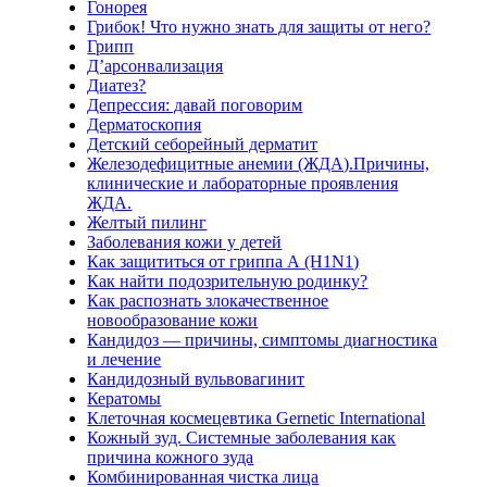
Гонорея
Грибок! Что нужно знать для защиты от него?
Грипп
Д’арсонвализация
Диатез?
Депрессия: давай поговорим
Дерматоскопия
Детский себорейный дерматит
Железодефицитные анемии (ЖДА).Причины,
клинические и лабораторные проявления
ЖДА.
Желтый пилинг
Заболевания кожи у детей
Как защититься от гриппа А (H1N1)
Как найти подозрительную родинку?
Как распознать злокачественное
новообразование кожи
Кандидоз — причины, симптомы диагностика
и лечение
Кандидозный вульвовагинит
Кератомы
Клеточная космецевтика Gernetic International
Кожный зуд. Системные заболевания как
причина кожного зуда
Комбинированная чистка лица