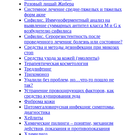
Розовый лишай Жибера
Системное лечение средне-тяжелых и тяжелых
форм акне
Сифилис. Иммуноферментный анализ на
выявление суммарных антител класса M и G к
возбудителю сифилиса
Сифилис. Серорезистентность после
проведенного лечения: болезнь или состояние?
Средства и методы дезинфекции при микозах
стоп
Средства ухода за кожей (эмоленты)
Терапевтическая косметология
Тредлифтинг
Трихомоноз
Удалили без проблем, но…что-то пошло не
так?
Устранение провоцирующих факторов, как
средство купирования зуда
Фиброма кожи
Цитомегаловирусная инфекция: симптомы,
диагностика
Хейлиты
Химические пилинги – понятие, механизм
действия, показания и противопоказания
Хламидиоз