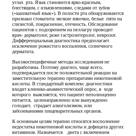
углах рта. Язык становится ярко-красным,
блестящим, с изъязвлениями, следами от зубов
(«шахматный язык»). В полости рта обнаруживаются
признаки стоматита: мелкие язвочки, белые пятн на
слизистой, покраснение, отечность. Обследование
пациентов с подозрением на пеллагру проводит
врач- дерматолог, реже гастроэнтеролог, невролог.
Дифференциальная диагностика предполагает
исключение рожистого воспаления, солнечного
дерматита.
Высокоспецифичные методы исследования не
разработаны. Поэтому диагноз, чаще всего,
подтверждается после положительной реакции на
заместительную терапию препаратами никотиновой
кислоты. В стандартный комплекс диагностики
входит клинико-анамнестический опрос, в ходе
которого выясняется, что пациент неполноценно
питается, целенаправленно или вынужденно
голодает, страдает алкоголизмом, или
заболеваниями пищеварительных органов.
К основным целям терапии относятся восполнение
недостатка никотиновой кислоты и дефицита других
витаминов. Назначается диета с включением