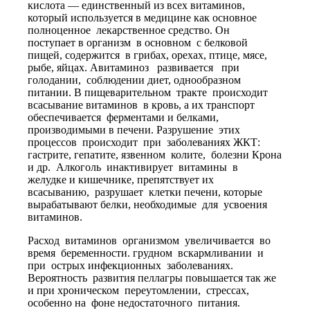
кислота — единственный из всех витаминов,
который используется в медицине как основное
полноценное лекарственное средство. Он
поступает в организм в основном с белковой
пищей, содержится в грибах, орехах, птице, мясе,
рыбе, яйцах. Авитаминоз развивается при
голодании, соблюдении диет, однообразном
питании. В пищеварительном тракте происходит
всасывание витаминов в кровь, а их транспорт
обеспечивается ферментами и белками,
производимыми в печени. Разрушение этих
процессов происходит при заболеваниях ЖКТ:
гастрите, гепатите, язвенном колите, болезни Крона
и др. Алкоголь инактивирует витамины в
желудке и кишечнике, препятствует их
всасыванию, разрушает клетки печени, которые
вырабатывают белки, необходимые для усвоения
витаминов.
Расход витаминов организмом увеличивается во
время беременности. грудном вскармливании и
при острых инфекционных заболеваниях.
Вероятность развития пеллагры повышается так же
и при хроническом переутомлении, стрессах,
особенно на фоне недостаточного питания.