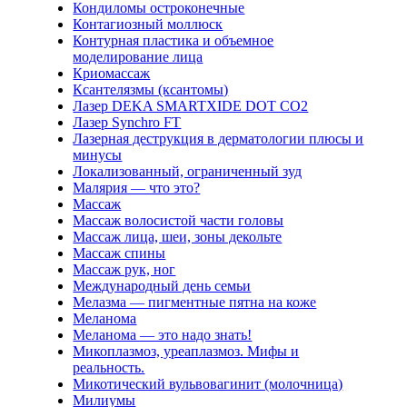
Кондиломы остроконечные
Контагиозный моллюск
Контурная пластика и объемное
моделирование лица
Криомассаж
Ксантелязмы (ксантомы)
Лазер DEKA SMARTXIDE DOT CO2
Лазер Synchro FT
Лазерная деструкция в дерматологии плюсы и
минусы
Локализованный, ограниченный зуд
Малярия — что это?
Массаж
Массаж волосистой части головы
Массаж лица, шеи, зоны декольте
Массаж спины
Массаж рук, ног
Международный день семьи
Мелазма — пигментные пятна на коже
Меланома
Меланома — это надо знать!
Микоплазмоз, уреаплазмоз. Мифы и
реальность.
Микотический вульвовагинит (молочница)
Милиумы