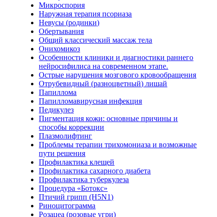
Микроспория
Наружная терапия псориаза
Невусы (родинки)
Обертывания
Общий классический массаж тела
Онихомикоз
Особенности клиники и диагностики раннего
нейросифилиса на современном этапе.
Острые нарушения мозгового кровообращения
Отрубевидный (разноцветный) лишай
Папиллома
Папилломавирусная инфекция
Педикулез
Пигментация кожи: основные причины и
способы коррекции
Плазмолифтинг
Проблемы терапии трихомониаза и возможные
пути решения
Профилактика клещей
Профилактика сахарного диабета
Профилактика туберкулеза
Процедура «Ботокс»
Птичий грипп (H5N1)
Риноцитограмма
Розацеа (розовые угри)