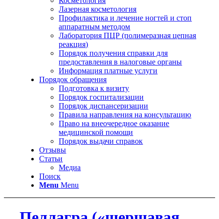
Косметология
Лазерная косметология
Профилактика и лечение ногтей и стоп
аппаратным методом
Лаборатория ПЦР (полимеразная цепная
реакция)
Порядок получения справки для
предоставления в налоговые органы
Информация платные услуги
Порядок обращения
Подготовка к визиту
Порядок госпитализации
Порядок диспансеризации
Правила направления на консультацию
Право на внеочередное оказание
медицинской помощи
Порядок выдачи справок
Отзывы
Статьи
Медиа
Поиск
Menu
Menu
Пеллагра («шершавая