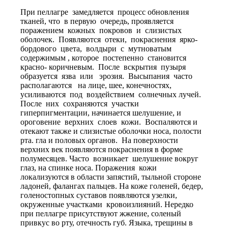
При пеллагре замедляется процесс обновления
тканей, что в первую очередь, проявляется
поражением кожных покровов и слизистых
оболочек. Появляются отеки, покраснения ярко-
бордового цвета, волдыри с мутноватым
содержимым , которое постепенно становится
красно- коричневым. После вскрытия пузыря
образуется язва или эрозия. Высыпания часто
располагаются на лице, шее, конечностях,
усиливаются под воздействием солнечных лучей.
После них сохраняются участки
гиперпигментации, начинается шелушение, и
ороговение верхних слоев кожи. Воспаляются и
отекают также и слизистые оболочки носа, полости
рта. гла и половых органов. На поверхности
верхних век появляются покраснения в форме
полумесяцев. Часто возникает шелушение вокруг
глаз, на спинке носа. Поражения кожи
локализуются в области запястий, тыльной стороне
ладоней, фалангах пальцев. На коже голеней, бедер,
голеностопных суставов появляются узелки,
окруженные участками кровоизлияний. Нередко
при пеллагре присутствуют жжение, соленый
привкус во рту, отечность губ. Языка, трещины в