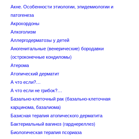
Акне. Особенности этиологии, эпидемиологии и
патогенеза
Акрохордоны
Алкоголизм
Аллергодерматозы у детей
Аногенитальные (венерические) бородавки
(остроконечные кондиломы)
Атерома
Атопический дерматит
А что если?…
А что если не грибок?…
Базально-клеточный рак (базально-клеточная
карцинома, базалиома)
Базисная терапия атопического дерматита
Бактериальный вагиноз (гарднереллез)
Биологическая терапия псориаза