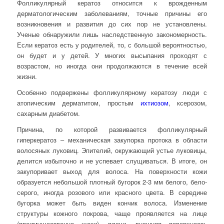
Фолликулярный кератоз относится к врожденным
дерматологическим заболеваниям, точные причины его
возникновения и развития до сих пор не установлены.
Ученые обнаружили лишь наследственную закономерность.
Если кератоз есть у родителей, то, с большой вероятностью,
он будет и у детей. У многих высыпания проходят с
возрастом, но иногда они продолжаются в течение всей
жизни.
Особенно подвержены фолликулярному кератозу люди с
атопическим дерматитом, простым
ихтиозом
, ксерозом,
сахарным диабетом.
Причина, по которой развивается фолликулярный
гиперкератоз – механическая закупорка протока в области
волосяных луковиц. Эпителий, окружающий устье луковицы,
делится избыточно и не успевает слущиваться. В итоге, он
закупоривает выход для волоса. На поверхности кожи
образуется небольшой плотный бугорок 2-3 мм белого, бело-
серого, иногда розового или красного цвета. В середине
бугорка может быть виден кончик волоса. Изменение
структуры кожного покрова, чаще проявляется на лице
(преимущественно щеки), плечи, внешняя поверхность