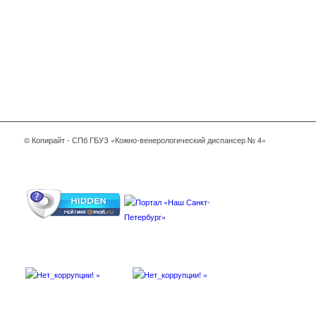
© Копирайт - СПб ГБУЗ «Кожно-венерологический диспансер № 4»