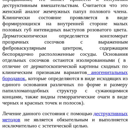
деструктивным
вмешательствам.
Считается что это
женский аналог жемчужных папул полового члена.
Клинически
состояние
проявляется
в виде
формирующихся
на внутренней стороне малых
половых губ нитевидных выступов
розоватого цв
е
та
.
Дерматоскопически определяется конгломерат
прозрачных сосочков с выраженным
фиброваскулярным центром, содержащим
беспорядочно расположенные
сосуды.
О
снования
отдельных сосочков остаются изолированными
(
в
отличие от дерматоскопической картины сходных по
клиническим признакам вариант
ов
аногенитальных
бородавок
, которые определяются в виде исходящих из
единого основания различных по форме и размеру
папиллом
а
подобных структур
с сужающимися
концами, т
акже видны геморрагические очаги в виде
черных и красных точек и полосок
).
Лечение данного состояния с помощью
деструктивных
методов
не является обязательным и выполняется
исключительно с эстетической целью.