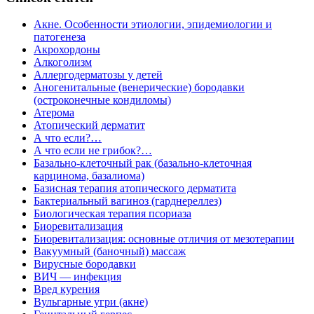
Акне. Особенности этиологии, эпидемиологии и
патогенеза
Акрохордоны
Алкоголизм
Аллергодерматозы у детей
Аногенитальные (венерические) бородавки
(остроконечные кондиломы)
Атерома
Атопический дерматит
А что если?…
А что если не грибок?…
Базально-клеточный рак (базально-клеточная
карцинома, базалиома)
Базисная терапия атопического дерматита
Бактериальный вагиноз (гарднереллез)
Биологическая терапия псориаза
Биоревитализация
Биоревитализация: основные отличия от мезотерапии
Вакуумный (баночный) массаж
Вирусные бородавки
ВИЧ — инфекция
Вред курения
Вульгарные угри (акне)