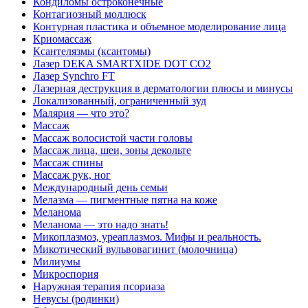
Кондиломы остроконечные
Контагиозный моллюск
Контурная пластика и объемное моделирование лица
Криомассаж
Ксантелязмы (ксантомы)
Лазер DEKA SMARTXIDE DOT CO2
Лазер Synchro FT
Лазерная деструкция в дерматологии плюсы и минусы
Локализованный, ограниченный зуд
Малярия — что это?
Массаж
Массаж волосистой части головы
Массаж лица, шеи, зоны декольте
Массаж спины
Массаж рук, ног
Международный день семьи
Мелазма — пигментные пятна на коже
Меланома
Меланома — это надо знать!
Микоплазмоз, уреаплазмоз. Мифы и реальность.
Микотический вульвовагинит (молочница)
Милиумы
Микроспория
Наружная терапия псориаза
Невусы (родинки)