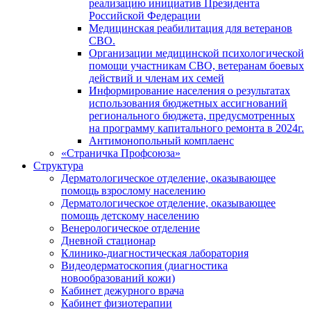
реализацию инициатив Президента
Российской Федерации
Медицинская реабилитация для ветеранов
СВО.
Организации медицинской психологической
помощи участникам СВО, ветеранам боевых
действий и членам их семей
Информирование населения о результатах
использования бюджетных ассигнований
регионального бюджета, предусмотренных
на программу капитального ремонта в 2024г.
Антимонопольный комплаенс
«Страничка Профсоюза»
Структура
Дерматологическое отделение, оказывающее
помощь взрослому населению
Дерматологическое отделение, оказывающее
помощь детскому населению
Венерологическое отделение
Дневной стационар
Клинико-диагностическая лаборатория
Видеодерматоскопия (диагностика
новообразований кожи)
Кабинет дежурного врача
Кабинет физиотерапии