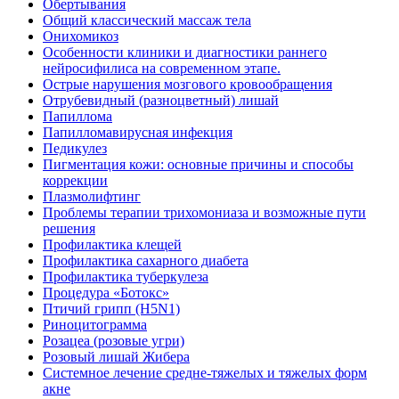
Обертывания
Общий классический массаж тела
Онихомикоз
Особенности клиники и диагностики раннего
нейросифилиса на современном этапе.
Острые нарушения мозгового кровообращения
Отрубевидный (разноцветный) лишай
Папиллома
Папилломавирусная инфекция
Педикулез
Пигментация кожи: основные причины и способы
коррекции
Плазмолифтинг
Проблемы терапии трихомониаза и возможные пути
решения
Профилактика клещей
Профилактика сахарного диабета
Профилактика туберкулеза
Процедура «Ботокс»
Птичий грипп (H5N1)
Риноцитограмма
Розацеа (розовые угри)
Розовый лишай Жибера
Системное лечение средне-тяжелых и тяжелых форм
акне