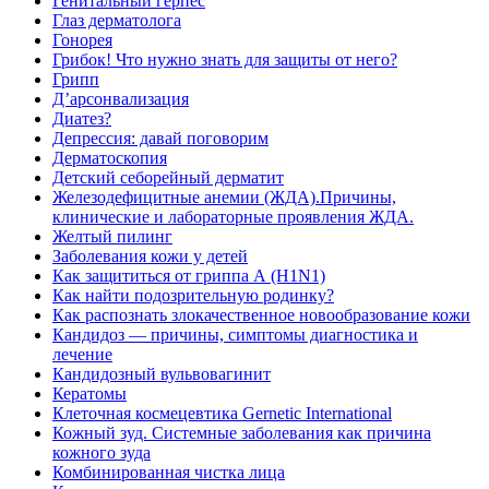
Генитальный герпес
Глаз дерматолога
Гонорея
Грибок! Что нужно знать для защиты от него?
Грипп
Д’арсонвализация
Диатез?
Депрессия: давай поговорим
Дерматоскопия
Детский себорейный дерматит
Железодефицитные анемии (ЖДА).Причины,
клинические и лабораторные проявления ЖДА.
Желтый пилинг
Заболевания кожи у детей
Как защититься от гриппа А (H1N1)
Как найти подозрительную родинку?
Как распознать злокачественное новообразование кожи
Кандидоз — причины, симптомы диагностика и
лечение
Кандидозный вульвовагинит
Кератомы
Клеточная космецевтика Gernetic International
Кожный зуд. Системные заболевания как причина
кожного зуда
Комбинированная чистка лица