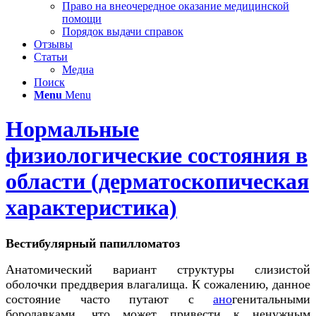
Право на внеочередное оказание медицинской
помощи
Порядок выдачи справок
Отзывы
Статьи
Медиа
Поиск
Menu
Menu
Нормальные
физиологические состояния в
области (дерматоскопическая
характеристика)
Вестибулярный папилломатоз
А
натомический вариант
структуры
слизистой
оболочки преддверия
влагалища.
К сожалению, данное
состояние часто путают с
ано
генитальными
бородавками, что
может
прив
ести
к ненужным