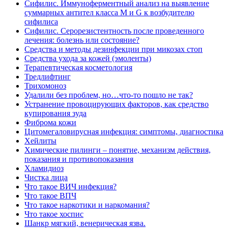
Сифилис. Иммуноферментный анализ на выявление
суммарных антител класса M и G к возбудителю
сифилиса
Сифилис. Серорезистентность после проведенного
лечения: болезнь или состояние?
Средства и методы дезинфекции при микозах стоп
Средства ухода за кожей (эмоленты)
Терапевтическая косметология
Тредлифтинг
Трихомоноз
Удалили без проблем, но…что-то пошло не так?
Устранение провоцирующих факторов, как средство
купирования зуда
Фиброма кожи
Цитомегаловирусная инфекция: симптомы, диагностика
Хейлиты
Химические пилинги – понятие, механизм действия,
показания и противопоказания
Хламидиоз
Чистка лица
Что такое ВИЧ инфекция?
Что такое ВПЧ
Что такое наркотики и наркомания?
Что такое хоспис
Шанкр мягкий, венерическая язва.