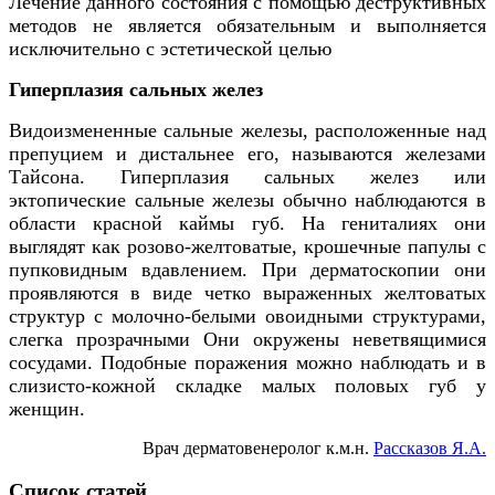
Лечение данного состояния с помощью деструктивных
методов не является обязательным и выполняется
исключительно с эстетической целью
Гиперплазия сальных желез
Видоизмененные сальные железы, расположенные над
препуцием и дистальнее его, называются железами
Тайсона. Гиперплазия сальных желез или
эктопические сальные железы обычно наблюдаются в
области красной каймы губ. На гениталиях они
выглядят как розово-желтоватые, крошечные папулы с
пупковидным вдавлением. При
дерм
ат
оскопии
они
проявляются в виде четко выраженных желтоватых
структур с молочно-белыми овоидными структурами,
слегка прозрачными Они окружены неветвящимися
сосудами. Подобные поражения можно наблюдать и в
слизисто-кожной складке малых половых губ у
женщин.
Врач дерматовенеролог к.м.н.
Рассказов Я.А.
Список статей