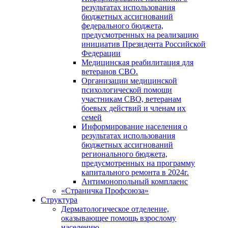
результатах использования
бюджетных ассигнований
федерального бюджета,
предусмотренных на реализацию
инициатив Президента Российской
Федерации
Медицинская реабилитация для
ветеранов СВО.
Организации медицинской
психологической помощи
участникам СВО, ветеранам
боевых действий и членам их
семей
Информирование населения о
результатах использования
бюджетных ассигнований
регионального бюджета,
предусмотренных на программу
капитального ремонта в 2024г.
Антимонопольный комплаенс
«Страничка Профсоюза»
Структура
Дерматологическое отделение,
оказывающее помощь взрослому
населению