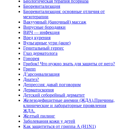
Биологическая терапия псориаза
Биоревитализация
Биоревитализация: основные отличия от
мезотерапии
Вакуумный (баночный) массаж
Вирусные бородавки
ВИЧ — инфекция
Вред курения
Вульгарные угри (акне)
Генитальный герпес
Глаз дерматолога
Гонорея
Грибок! Что нужно знать для защиты от него?
Грипп
Д’арсонвализация
Диатез?
Депрессия: давай поговорим
Дерматоскопия
Детский себорейный дерматит
Железодефицитные анемии (ЖДА).Причины,
клинические и лабораторные проявления
ЖДА.
Желтый пилинг
Заболевания кожи у детей
Как защититься от гриппа А (H1N1)