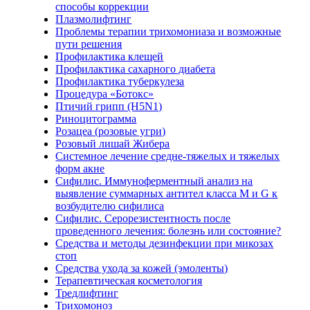
способы коррекции
Плазмолифтинг
Проблемы терапии трихомониаза и возможные
пути решения
Профилактика клещей
Профилактика сахарного диабета
Профилактика туберкулеза
Процедура «Ботокс»
Птичий грипп (H5N1)
Риноцитограмма
Розацеа (розовые угри)
Розовый лишай Жибера
Системное лечение средне-тяжелых и тяжелых
форм акне
Сифилис. Иммуноферментный анализ на
выявление суммарных антител класса M и G к
возбудителю сифилиса
Сифилис. Серорезистентность после
проведенного лечения: болезнь или состояние?
Средства и методы дезинфекции при микозах
стоп
Средства ухода за кожей (эмоленты)
Терапевтическая косметология
Тредлифтинг
Трихомоноз