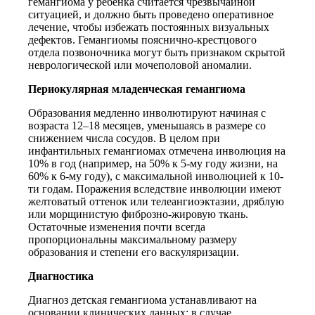
гемангиома у ребенка считается чрезвычайной
ситуацией, и должно быть проведено оперативное
лечение, чтобы избежать постоянных визуальных
дефектов. Гемангиомы пояснично-крестцового
отдела позвоночника могут быть признаком скрытой
неврологической или мочеполовой аномалии.
Периокулярная младенческая гемангиома
Образования медленно инволютируют начиная с
возраста 12–18 месяцев, уменьшаясь в размере со
снижением числа сосудов. В целом при
инфантильных гемангиомах отмечена инволюция на
10% в год (например, на 50% к 5-му году жизни, на
60% к 6-му году), с максимальной инволюцией к 10-
ти годам. Поражения вследствие инволюции имеют
желтоватый оттенок или телеангиоэктазии, дряблую
или морщинистую фиброзно-жировую ткань.
Остаточные изменения почти всегда
пропорциональны максимальному размеру
образования и степени его васкуляризации.
Диагностика
Диагноз детская гемангиома устанавливают на
основании клинических данных; в случае