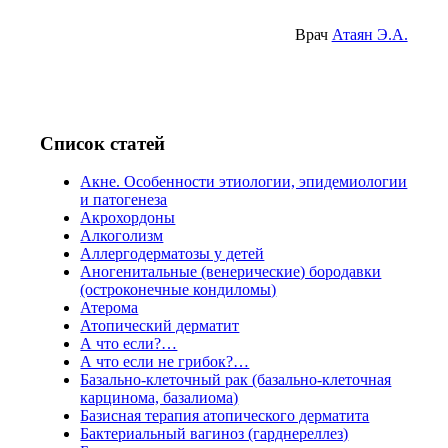
Врач
Атаян Э.А.
Список статей
Акне. Особенности этиологии, эпидемиологии
и патогенеза
Акрохордоны
Алкоголизм
Аллергодерматозы у детей
Аногенитальные (венерические) бородавки
(остроконечные кондиломы)
Атерома
Атопический дерматит
А что если?…
А что если не грибок?…
Базально-клеточный рак (базально-клеточная
карцинома, базалиома)
Базисная терапия атопического дерматита
Бактериальный вагиноз (гарднереллез)