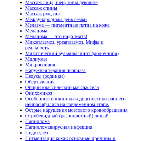
Массаж лица, шеи, зоны декольте
Массаж спины
Массаж рук, ног
Международный день семьи
Мелазма — пигментные пятна на коже
Меланома
Меланома — это надо знать!
Микоплазмоз, уреаплазмоз. Мифы и
реальность.
Микотический вульвовагинит (молочница)
Милиумы
Микроспория
Наружная терапия псориаза
Невусы (родинки)
Обертывания
Общий классический массаж тела
Онихомикоз
Особенности клиники и диагностики раннего
нейросифилиса на современном этапе.
Острые нарушения мозгового кровообращения
Отрубевидный (разноцветный) лишай
Папиллома
Папилломавирусная инфекция
Педикулез
Пигментация кожи: основные причины и