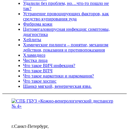
Удалили без проблем, но…что-то пошло не
так?
Устранение провоцирующих факторов, как
средство купирования зуда
Фиброма кожи
Цитомегаловирусная инфекция: симптомы,
диагностика
Хейлиты
Химические пилинги – понятие, механизм
действия, показания и противопоказания
Хламидиоз
Чистка лица
Что такое ВИЧ инфекция?
Что такое ВПЧ
Что такое наркотики и наркомания?
Что такое хоспис
Шанкр мягкий, венерическая язва.
г.Санкт-Петербург,