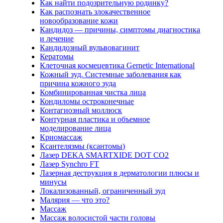
Как найти подозрительную родинку?
Как распознать злокачественное
новообразование кожи
Кандидоз — причины, симптомы диагностика
и лечение
Кандидозный вульвовагинит
Кератомы
Клеточная космецевтика Gernetic International
Кожный зуд. Системные заболевания как
причина кожного зуда
Комбинированная чистка лица
Кондиломы остроконечные
Контагиозный моллюск
Контурная пластика и объемное
моделирование лица
Криомассаж
Ксантелязмы (ксантомы)
Лазер DEKA SMARTXIDE DOT CO2
Лазер Synchro FT
Лазерная деструкция в дерматологии плюсы и
минусы
Локализованный, ограниченный зуд
Малярия — что это?
Массаж
Массаж волосистой части головы